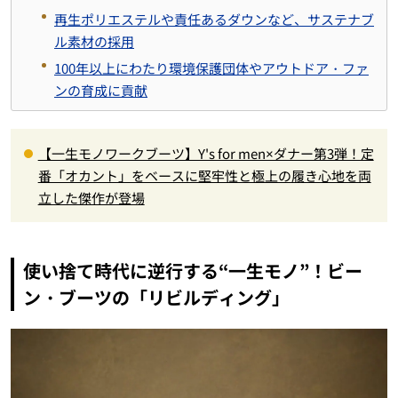
再生ポリエステルや責任あるダウンなど、サステナブ
ル素材の採用
100年以上にわたり環境保護団体やアウトドア・ファ
ンの育成に貢献
【一生モノワークブーツ】Y's for men×ダナー第3弾！定
番「オカント」をベースに堅牢性と極上の履き心地を両
立した傑作が登場
使い捨て時代に逆行する“一生モノ”！ビー
ン・ブーツの「リビルディング」