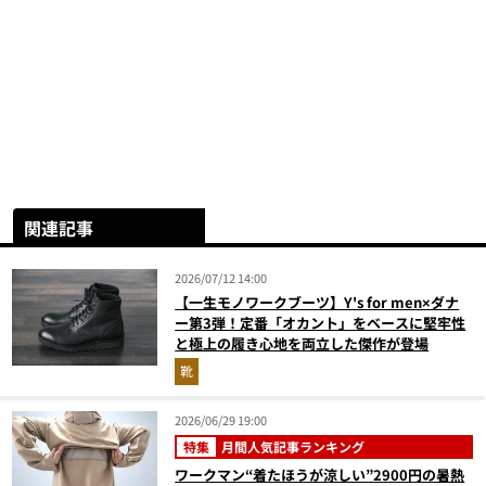
関連記事
2026/07/12 14:00
【一生モノワークブーツ】Y's for men×ダナ
ー第3弾！定番「オカント」をベースに堅牢性
と極上の履き心地を両立した傑作が登場
靴
2026/06/29 19:00
特集
月間人気記事ランキング
ワークマン“着たほうが涼しい”2900円の暑熱