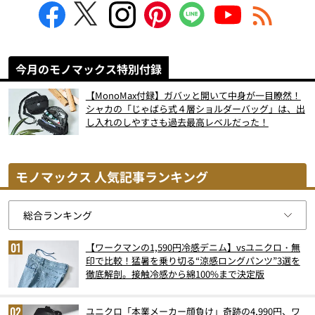
今月のモノマックス特別付録
【MonoMax付録】ガバッと開いて中身が一目瞭然！
シャカの「じゃばら式４層ショルダーバッグ」は、出
し入れのしやすさも過去最高レベルだった！
モノマックス 人気記事ランキング
【ワークマンの1,590円冷感デニム】vsユニクロ・無
印で比較！猛暑を乗り切る“涼感ロングパンツ”3選を
徹底解剖。接触冷感から綿100%まで決定版
ユニクロ「本業メーカー顔負け」奇跡の4,990円、ワ