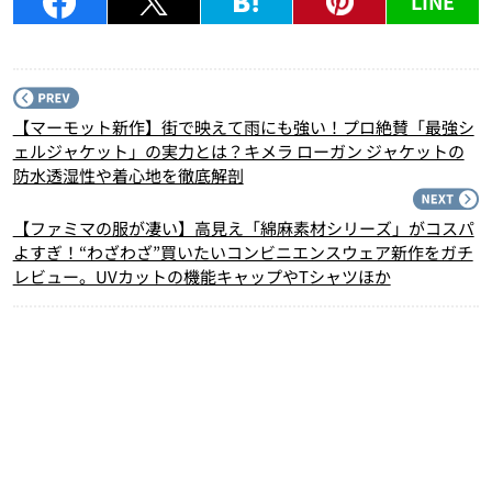
LINE
P
【マーモット新作】街で映えて雨にも強い！プロ絶賛「最強シ
ェルジャケット」の実力とは？キメラ ローガン ジャケットの
防水透湿性や着心地を徹底解剖
N
【ファミマの服が凄い】高見え「綿麻素材シリーズ」がコスパ
よすぎ！“わざわざ”買いたいコンビニエンスウェア新作をガチ
レビュー。UVカットの機能キャップやTシャツほか