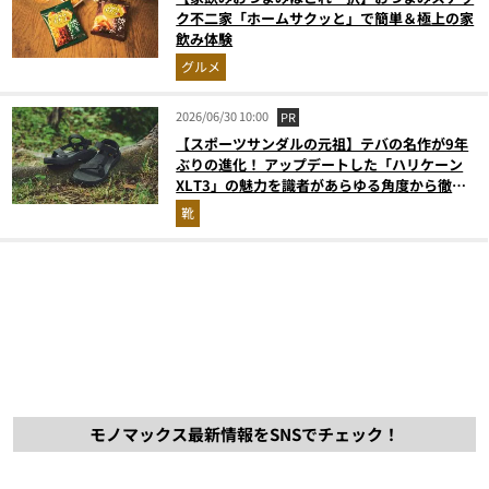
ク不二家「ホームサクッと」で簡単＆極上の家
飲み体験
グルメ
2026/06/30 10:00
PR
【スポーツサンダルの元祖】テバの名作が9年
ぶりの進化！ アップデートした「ハリケーン
XLT3」の魅力を識者があらゆる角度から徹底
解説！
靴
モノマックス最新情報をSNSでチェック！