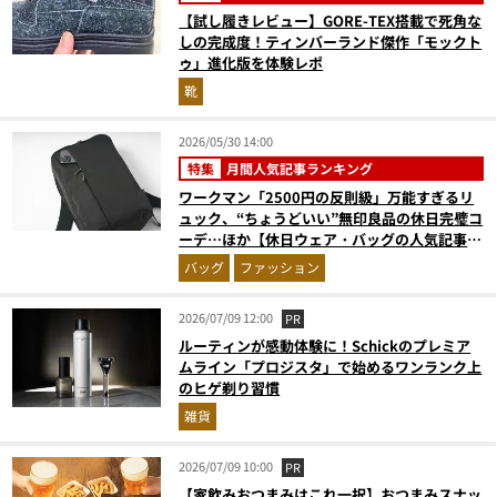
【試し履きレビュー】GORE-TEX搭載で死角な
しの完成度！ティンバーランド傑作「モックト
ゥ」進化版を体験レポ
靴
2026/05/30 14:00
特集
月間人気記事ランキング
ワークマン「2500円の反則級」万能すぎるリ
ュック、“ちょうどいい”無印良品の休日完璧コ
ーデ…ほか【休日ウェア・バッグの人気記事ラ
ンキングベスト3】（2026年4月版）
バッグ
ファッション
2026/07/09 12:00
PR
ルーティンが感動体験に！Schickのプレミア
ムライン「プロジスタ」で始めるワンランク上
のヒゲ剃り習慣
雑貨
2026/07/09 10:00
PR
【家飲みおつまみはこれ一択】おつまみスナッ