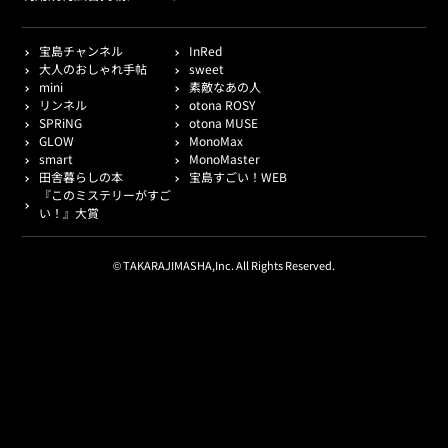
宝島チャンネル
InRed
大人のおしゃれ手帖
sweet
mini
素敵なあの人
リンネル
otona ROSY
SPRiNG
otona MUSE
GLOW
MonoMax
smart
MonoMaster
田舎暮らしの本
宝島すごい！WEB
『このミステリーがすご
い！』大賞
© TAKARAJIMASHA,Inc. All Rights Reserved.