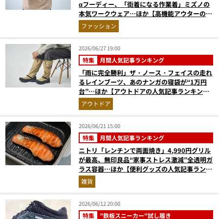
αフーディー、「街着になる作業着」ミズノの
本気ワークウェア…ほか【高機能アウターの人
気記事ランキングベスト3】（2026年5月版）
ファッション
2026/06/27 19:00
特集
月間人気記事ランキング
「雨に完全勝利」ザ・ノース・フェイスの走れ
るレインブーツ、あのナンガの寝袋が“1万円
台”…ほか【アウトドアの人気記事ランキング
ベスト3】（2026年5月版）
アウトドア
2026/06/21 15:00
特集
月間人気記事ランキング
ニトリ「レンチンで両面焼き」4,990円グリル
が最高、無印良品“家事ストレス激減”全透明ガ
ラス容器…ほか【便利グッズの人気記事ランキ
ングベスト3】（2026年5月版）
雑貨
2026/06/12 20:00
特集
"鉄板スニーカー"試し履き