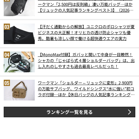
ークマン「2,500円は反則級」凄い万能バッグ…ほか
【リュックの人気記事ランキングベスト3】（2026年
6月版）
【汗だく通勤からの解放】ユニクロのポロシャツが夏
ビジネスの大正解！オリヒカの透け防止シャツも優
秀。酷暑も涼しい顔で働ける超快適ウエアの実力
【MonoMax付録】ガバッと開いて中身が一目瞭然！
シャカの「じゃばら式４層ショルダーバッグ」は、出
し入れのしやすさも過去最高レベルだった！
ワークマン「ショルダー⇔リュックに変形」2,900円
の万能サブバッグ、ワイルドシングス“水に強い”初コ
ラボ付録…ほか【休日バッグの人気記事ランキングベ
スト3】（2026年6月版）
ランキング一覧を見る