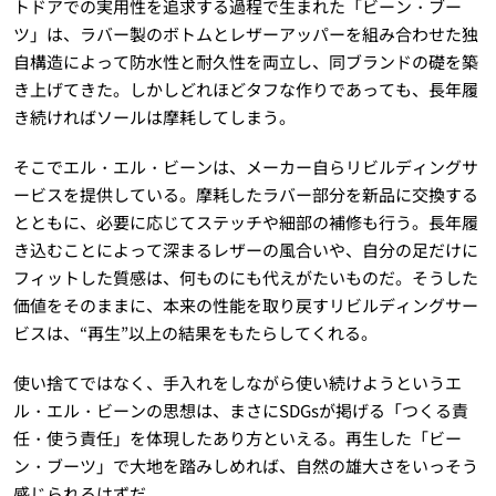
トドアでの実用性を追求する過程で生まれた「ビーン・ブー
ツ」は、ラバー製のボトムとレザーアッパーを組み合わせた独
自構造によって防水性と耐久性を両立し、同ブランドの礎を築
き上げてきた。しかしどれほどタフな作りであっても、長年履
き続ければソールは摩耗してしまう。
そこでエル・エル・ビーンは、メーカー自らリビルディングサ
ービスを提供している。摩耗したラバー部分を新品に交換する
とともに、必要に応じてステッチや細部の補修も行う。長年履
き込むことによって深まるレザーの風合いや、自分の足だけに
フィットした質感は、何ものにも代えがたいものだ。そうした
価値をそのままに、本来の性能を取り戻すリビルディングサー
ビスは、“再生”以上の結果をもたらしてくれる。
使い捨てではなく、手入れをしながら使い続けようというエ
ル・エル・ビーンの思想は、まさにSDGsが掲げる「つくる責
任・使う責任」を体現したあり方といえる。再生した「ビー
ン・ブーツ」で大地を踏みしめれば、自然の雄大さをいっそう
感じられるはずだ。