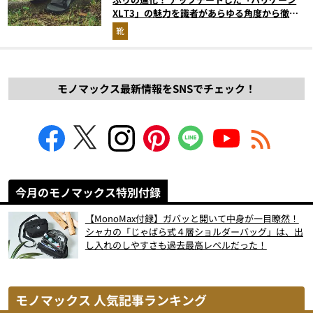
XLT3」の魅力を識者があらゆる角度から徹底
解説！
靴
モノマックス最新情報をSNSでチェック！
今月のモノマックス特別付録
【MonoMax付録】ガバッと開いて中身が一目瞭然！
シャカの「じゃばら式４層ショルダーバッグ」は、出
し入れのしやすさも過去最高レベルだった！
モノマックス 人気記事ランキング