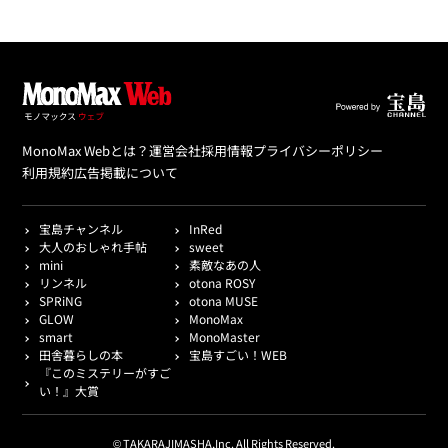
MonoMax Webとは？
運営会社
採用情報
プライバシーポリシー
利用規約
広告掲載について
宝島チャンネル
InRed
大人のおしゃれ手帖
sweet
mini
素敵なあの人
リンネル
otona ROSY
SPRiNG
otona MUSE
GLOW
MonoMax
smart
MonoMaster
田舎暮らしの本
宝島すごい！WEB
『このミステリーがすご
い！』大賞
© TAKARAJIMASHA,Inc. All Rights Reserved.