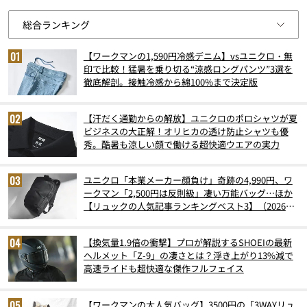
【ワークマンの1,590円冷感デニム】vsユニクロ・無
印で比較！猛暑を乗り切る“涼感ロングパンツ”3選を
徹底解剖。接触冷感から綿100%まで決定版
【汗だく通勤からの解放】ユニクロのポロシャツが夏
ビジネスの大正解！オリヒカの透け防止シャツも優
秀。酷暑も涼しい顔で働ける超快適ウエアの実力
ユニクロ「本業メーカー顔負け」奇跡の4,990円、ワ
ークマン「2,500円は反則級」凄い万能バッグ…ほか
【リュックの人気記事ランキングベスト3】（2026年
6月版）
【換気量1.9倍の衝撃】プロが解説するSHOEIの最新
ヘルメット「Z-9」の凄さとは？浮き上がり13%減で
高速ライドも超快適な傑作フルフェイス
【ワークマンの大人気バッグ】3500円の「3WAYリュ