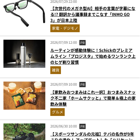
2026/07/29 22:00
【次世代のメガネ型AI】相手の言葉が字幕にな
る!? 翻訳から議事録までこなす「INMO GO
3」が日本上陸
家電・デジモノ
2026/07/09 12:00
PR
ルーティンが感動体験に！Schickのプレミア
ムライン「プロジスタ」で始めるワンランク上
のヒゲ剃り習慣
雑貨
2026/07/09 10:00
PR
【家飲みおつまみはこれ一択】おつまみスナッ
ク不二家「ホームサクッと」で簡単＆極上の家
飲み体験
グルメ
2026/06/30 10:00
PR
【スポーツサンダルの元祖】テバの名作が9年
ぶりの進化！ アップデートした「ハリケーン