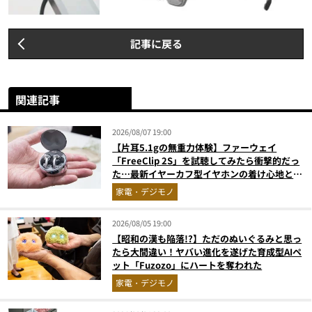
記事に戻る
関連記事
2026/08/07 19:00
【片耳5.1gの無重力体験】ファーウェイ
「FreeClip 2S」を試聴してみたら衝撃的だっ
た…最新イヤーカフ型イヤホンの着け心地とAI
技術に感動
家電・デジモノ
2026/08/05 19:00
【昭和の漢も陥落!?】ただのぬいぐるみと思っ
たら大間違い！ヤバい進化を遂げた育成型AIペ
ット「Fuzozo」にハートを奪われた
家電・デジモノ