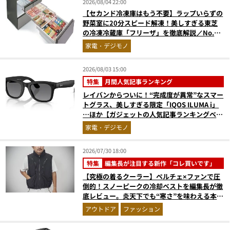
2026/08/04 22:00
【セカンド冷凍庫はもう不要】ラップいらずの
野菜室に20分スピード解凍！美しすぎる東芝
の冷凍冷蔵庫「フリーザ」を徹底解説／No.1
モノ雑誌編集長が選ぶ『センスがいい家電』
家電・デジモノ
Vol.10
2026/08/03 15:00
特集
月間人気記事ランキング
レイバンからついに！“完成度が異常”なスマー
トグラス、美しすぎる限定「IQOS ILUMA i」
…ほか【ガジェットの人気記事ランキングベス
ト3】（2026年6月版）
家電・デジモノ
2026/07/30 18:00
特集
編集長が注目する新作「コレ買いです」
【究極の着るクーラー】ペルチェ×ファンで圧
倒的！スノーピークの冷却ベストを編集長が徹
底レビュー。炎天下でも“寒さ”を味わえる本気
のギア『コレ買いです』Vol.172
アウトドア
ファッション