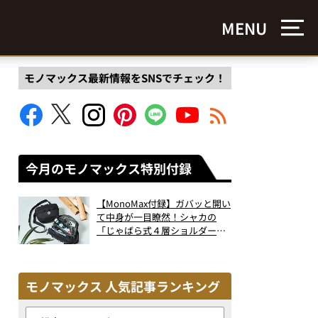
MENU
モノマックス最新情報をSNSでチェック！
今月のモノマックス特別付録
【MonoMax付録】ガバッと開い
て中身が一目瞭然！シャカの
「じゃばら式４層ショルダーバ
ッグ」は、出し入れのしやすさ
も過去最高レベルだった！
モノマックス 人気記事ランキング