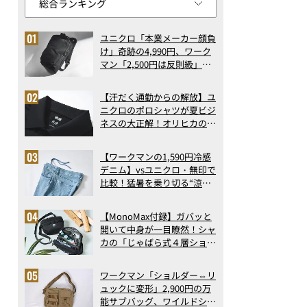
ユニクロ「本業メーカー顔負
け」奇跡の4,990円、ワーク
マン「2,500円は反則級」凄
い万能バッグ…ほか【リュッ
クの人気記事ランキングベス
【汗だく通勤からの解放】ユ
ト3】（2026年6月版）
ニクロのポロシャツが夏ビジ
ネスの大正解！オリヒカの透
け防止シャツも優秀。酷暑も
涼しい顔で働ける超快適ウエ
【ワークマンの1,590円冷感
アの実力
デニム】vsユニクロ・無印で
比較！猛暑を乗り切る“涼感
ロングパンツ”3選を徹底解
剖。接触冷感から綿100%ま
【MonoMax付録】ガバッと
で決定版
開いて中身が一目瞭然！シャ
カの「じゃばら式４層ショル
ダーバッグ」は、出し入れの
しやすさも過去最高レベルだ
ワークマン「ショルダー⇔リ
った！
ュックに変形」2,900円の万
能サブバッグ、ワイルドシン