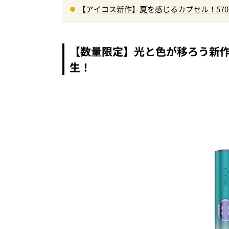
【アイコス新作】夏を感じるカプセル！57
売
【数量限定】光と色が移ろう新作「I
生！