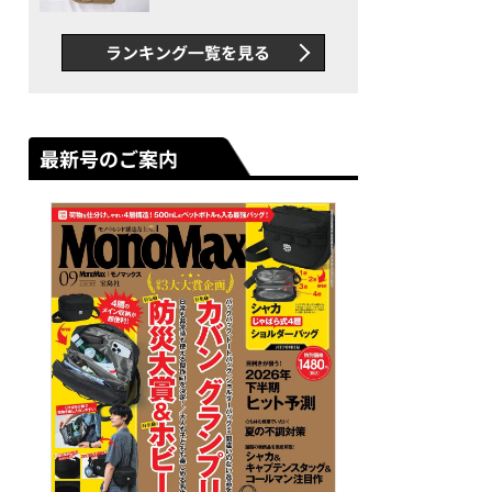
グス“水に強い”初コラボ付
録…ほか【休日バッグの人気
ランキング一覧を見る
記事ランキングベスト3】
（2026年6月版）
最新号のご案内