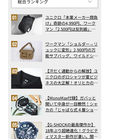
ユニクロ「本業メーカー顔負
け」奇跡の4,990円、ワーク
マン「2,500円は反則級」凄
い万能バッグ…ほか【リュッ
クの人気記事ランキングベス
ワークマン「ショルダー⇔リ
ト3】（2026年6月版）
ュックに変形」2,900円の万
能サブバッグ、ワイルドシン
グス“水に強い”初コラボ付
録…ほか【休日バッグの人気
【汗だく通勤からの解放】ユ
記事ランキングベスト3】
ニクロのポロシャツが夏ビジ
（2026年6月版）
ネスの大正解！オリヒカの透
け防止シャツも優秀。酷暑も
涼しい顔で働ける超快適ウエ
【MonoMax付録】ガバッと
アの実力
開いて中身が一目瞭然！シャ
カの「じゃばら式４層ショル
ダーバッグ」は、出し入れの
しやすさも過去最高レベルだ
【G-SHOCKの最高傑作か】
った！
18年ぶり超絶進化！グラビテ
ィマスター新作が凄い。開発