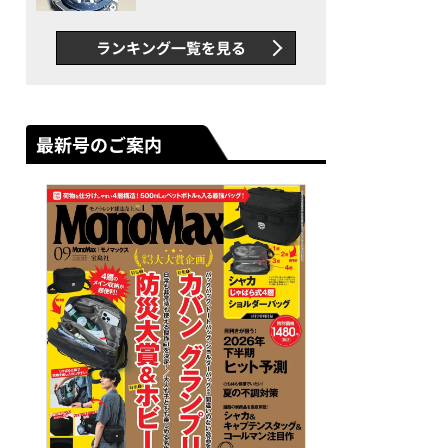
者が語る「GWR-B3000」最
新ムーブメントの衝撃
ランキング一覧を見る
最新号のご案内