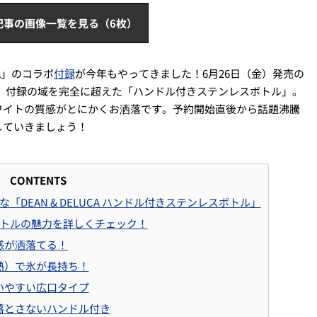
記事の画像一覧を見る（6枚）
CA」のコラボ
付録
が今年もやってきました！6月26日（金）発売の
、付録の域を完全に超えた「ハンドル付きステンレスボトル」。
ワイトの質感がとにかくお洒落です。予約開始直後から話題沸騰
していきましょう！
CONTENTS
DEAN & DELUCA ハンドル付きステンレスボトル」
マグボトルの魅力を詳しくチェック！
質感が洒落てる！
断熱）で氷が長持ち！
洗いやすい広口タイプ
り落とさないハンドル付き