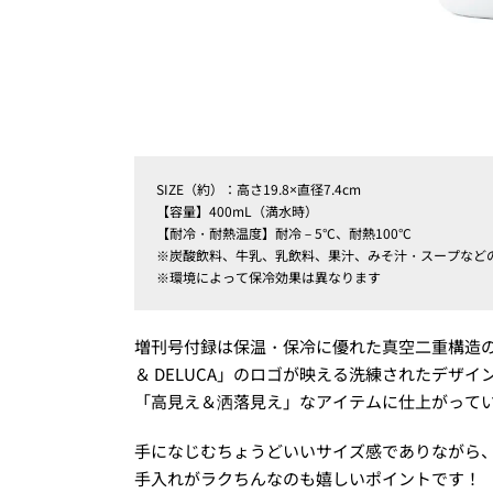
SIZE（約）：高さ19.8×直径7.4cm
【容量】400mL（満水時）
【耐冷・耐熱温度】耐冷－5°C、耐熱100°C
※炭酸飲料、牛乳、乳飲料、果汁、みそ汁・スープなど
※環境によって保冷効果は異なります
増刊号付録は保温・保冷に優れた真空二重構造の
＆ DELUCA」のロゴが映える洗練されたデザ
「高見え＆洒落見え」なアイテムに仕上がって
手になじむちょうどいいサイズ感でありながら、
手入れがラクちんなのも嬉しいポイントです！