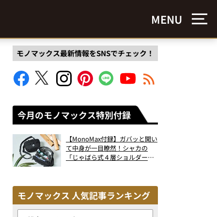
MENU
モノマックス最新情報をSNSでチェック！
今月のモノマックス特別付録
【MonoMax付録】ガバッと開い
て中身が一目瞭然！シャカの
「じゃばら式４層ショルダーバ
ッグ」は、出し入れのしやすさ
も過去最高レベルだった！
モノマックス 人気記事ランキング