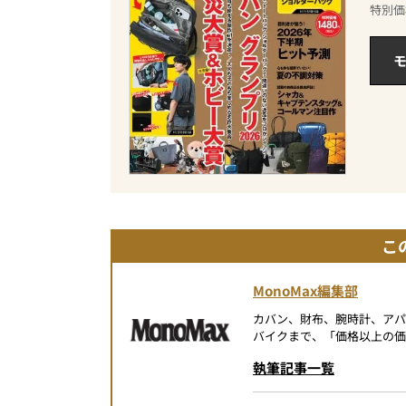
特別価
モ
こ
MonoMax編集部
カバン、財布、腕時計、ア
バイクまで、「価格以上の価
執筆記事一覧