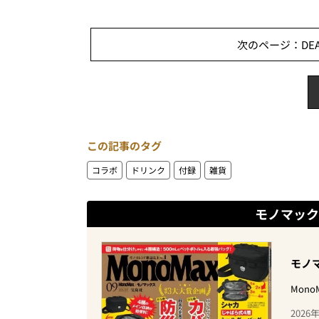
次のページ：DEAN
この記事のタグ
コラボ
ドリンク
付録
雑貨
モノマック
モノマ
Mon
202