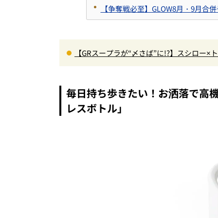
【争奪戦必至】GLOW8月・9月合
【GRスープラが“〆さば”に!?】スシロー
＆体験型演出に大人も子供も大興奮間違い
毎日持ち歩きたい！お洒落で高機能な
レスボトル」