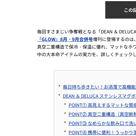
この
毎回すさまじい争奪戦となる「DEAN ＆ DELU
『GLOW』8月・9月合併号
増刊に登場するのは
真空二重構造で保冷・保温に優れ、マットなホ
中の大本命アイテムの実力を、詳しくチェック
毎日持ち歩きたい！お洒落で高機能な「
DEAN ＆ DELUCA ステンレス
POINT① 高見えするマットな
POINT② 真空二重構造（真空
POINT③ なめらかな飲み口で
POINT④ 携帯に便利！うっか