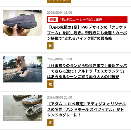
2026/08/04 18:00
特集
"鉄板スニーカー"試し履き
【Onの究極の1足】PAFデザインの「クラウド
ブーム」を試し履き。街履きにも最適！カーボ
ン搭載で“走れるハイテク靴”の最高峰
靴
2026/08/02 19:00
【仕事帰りのランから街歩きまで】最新アッパ
ーでさらに進化！アルトラ「エスカランテ 5」
はあらゆるシーンに寄り添う大人の相棒だ
靴
2026/08/01 22:00
【アダム エ ロペ限定】アディダス オリジナル
スの名作「ハンドボール スペツィアル」がト
レンドのグレーに！
靴