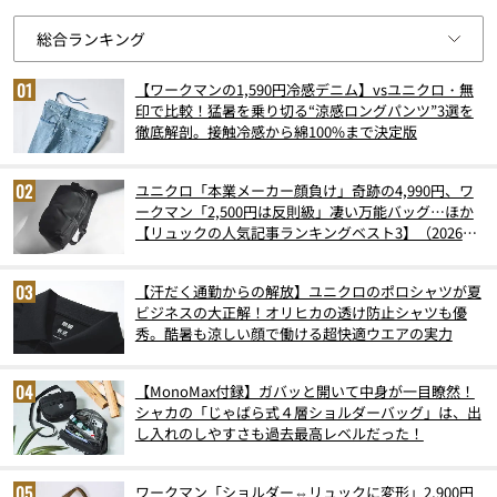
【ワークマンの1,590円冷感デニム】vsユニクロ・無
印で比較！猛暑を乗り切る“涼感ロングパンツ”3選を
徹底解剖。接触冷感から綿100%まで決定版
ユニクロ「本業メーカー顔負け」奇跡の4,990円、ワ
ークマン「2,500円は反則級」凄い万能バッグ…ほか
【リュックの人気記事ランキングベスト3】（2026年
6月版）
【汗だく通勤からの解放】ユニクロのポロシャツが夏
ビジネスの大正解！オリヒカの透け防止シャツも優
秀。酷暑も涼しい顔で働ける超快適ウエアの実力
【MonoMax付録】ガバッと開いて中身が一目瞭然！
シャカの「じゃばら式４層ショルダーバッグ」は、出
し入れのしやすさも過去最高レベルだった！
ワークマン「ショルダー⇔リュックに変形」2,900円