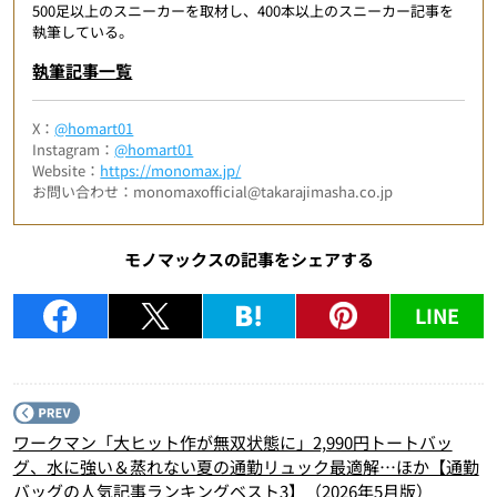
500足以上のスニーカーを取材し、400本以上のスニーカー記事を
執筆している。
執筆記事一覧
X：
@homart01
Instagram：
@homart01
Website：
https://monomax.jp/
お問い合わせ：monomaxofficial@takarajimasha.co.jp
モノマックスの記事をシェアする
LINE
P
ワークマン「大ヒット作が無双状態に」2,990円トートバッ
グ、水に強い＆蒸れない夏の通勤リュック最適解…ほか【通勤
バッグの人気記事ランキングベスト3】（2026年5月版）