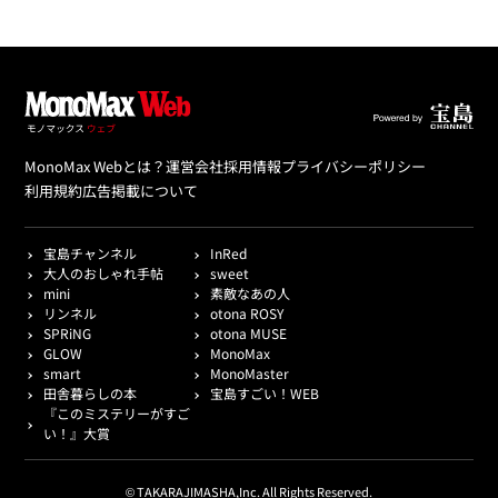
MonoMax Webとは？
運営会社
採用情報
プライバシーポリシー
利用規約
広告掲載について
宝島チャンネル
InRed
大人のおしゃれ手帖
sweet
mini
素敵なあの人
リンネル
otona ROSY
SPRiNG
otona MUSE
GLOW
MonoMax
smart
MonoMaster
田舎暮らしの本
宝島すごい！WEB
『このミステリーがすご
い！』大賞
© TAKARAJIMASHA,Inc. All Rights Reserved.