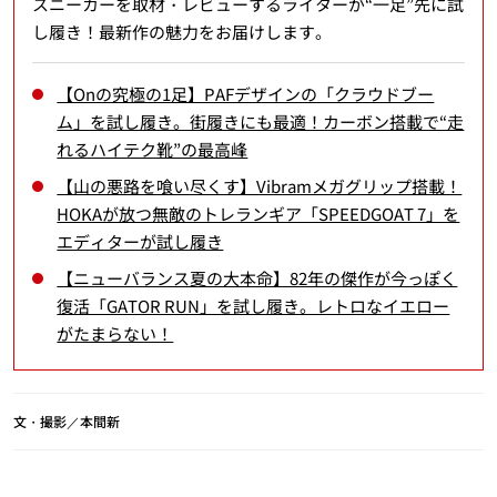
スニーカーを取材・レビューするライターが“一足”先に試
し履き！最新作の魅力をお届けします。
【Onの究極の1足】PAFデザインの「クラウドブー
ム」を試し履き。街履きにも最適！カーボン搭載で“走
れるハイテク靴”の最高峰
【山の悪路を喰い尽くす】Vibramメガグリップ搭載！
HOKAが放つ無敵のトレランギア「SPEEDGOAT 7」を
エディターが試し履き
【ニューバランス夏の大本命】82年の傑作が今っぽく
復活「GATOR RUN」を試し履き。レトロなイエロー
がたまらない！
文・撮影／本間新