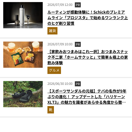
2026/07/09 12:00
PR
ルーティンが感動体験に！Schickのプレミア
ムライン「プロジスタ」で始めるワンランク上
のヒゲ剃り習慣
雑貨
2026/07/09 10:00
PR
【家飲みおつまみはこれ一択】おつまみスナッ
ク不二家「ホームサクッと」で簡単＆極上の家
飲み体験
グルメ
2026/06/30 10:00
PR
【スポーツサンダルの元祖】テバの名作が9年
ぶりの進化！ アップデートした「ハリケーン
XLT3」の魅力を識者があらゆる角度から徹底
解説！
靴