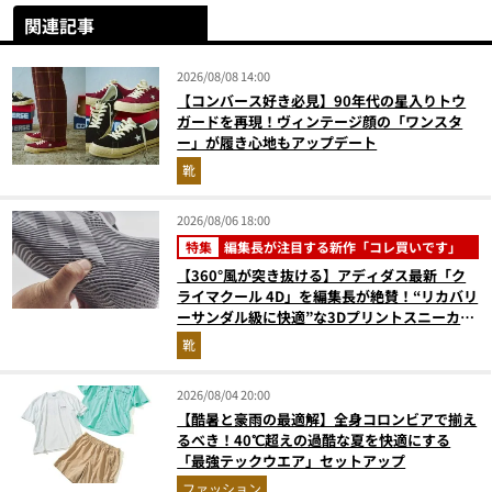
関連記事
2026/08/08 14:00
【コンバース好き必見】90年代の星入りトウ
ガードを再現！ヴィンテージ顔の「ワンスタ
ー」が履き心地もアップデート
靴
2026/08/06 18:00
特集
編集長が注目する新作「コレ買いです」
【360°風が突き抜ける】アディダス最新「ク
ライマクール 4D」を編集長が絶賛！“リカバリ
ーサンダル級に快適”な3Dプリントスニーカー
『コレ買いです』Vol.173
靴
2026/08/04 20:00
【酷暑と豪雨の最適解】全身コロンビアで揃え
るべき！40℃超えの過酷な夏を快適にする
「最強テックウエア」セットアップ
ファッション