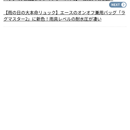
N
【雨の日の大本命リュック】エースのオンオフ兼用バッグ「ラ
グマスター2」に新色！雨具レベルの耐水圧が凄い