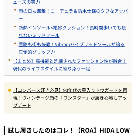
ューズの実力
雨の日も無敵！コーデュラ＆防水仕様のタフなアッパ
ー
断熱インソール×絶妙クッション！長時間歩いても疲
れないミッドソール
悪路も街も快適！Vibramハイブリッドソールが誇る
圧倒的グリップ力
【まとめ】高機能と洗練されたファッション性が融合！
現代のライフスタイルに寄り添う一足
【コンバース好き必見】90年代の星入りトウガードを再
現！ヴィンテージ顔の「ワンスター」が履き心地もアッ
プデート
試し履きしたのはコレ！【ROA】HIDA LOW