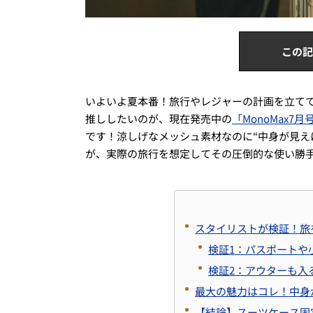
この記
いよいよ夏本番！旅行やレジャーの計画を立て
推ししたいのが、現在発売中の
「MonoMax7月
です！涼しげなメッシュ素材なのに“中身が見え
が、実際の旅行を想定してその圧倒的な使い勝
スタイリストが検証！旅
検証1：パスポートや
検証2：アウターも入
最大の魅力はコレ！中身
【結論】スーツケース固