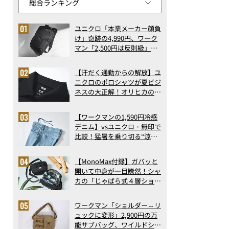
ユニクロ「本業メーカー顔負
け」奇跡の4,990円、ワーク
マン「2,500円は反則級」凄
い万能バッグ…ほか【リュッ
クの人気記事ランキングベス
【汗だく通勤からの解放】ユ
ト3】（2026年6月版）
ニクロのポロシャツが夏ビジ
ネスの大正解！オリヒカの透
け防止シャツも優秀。酷暑も
涼しい顔で働ける超快適ウエ
【ワークマンの1,590円冷感
アの実力
デニム】vsユニクロ・無印で
比較！猛暑を乗り切る“涼感
ロングパンツ”3選を徹底解
剖。接触冷感から綿100%ま
【MonoMax付録】ガバッと
で決定版
開いて中身が一目瞭然！シャ
カの「じゃばら式４層ショル
ダーバッグ」は、出し入れの
しやすさも過去最高レベルだ
ワークマン「ショルダー⇔リ
った！
ュックに変形」2,900円の万
能サブバッグ、ワイルドシン