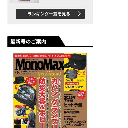
グス“水に強い”初コラボ付
録…ほか【休日バッグの人気
ランキング一覧を見る
記事ランキングベスト3】
（2026年6月版）
最新号のご案内