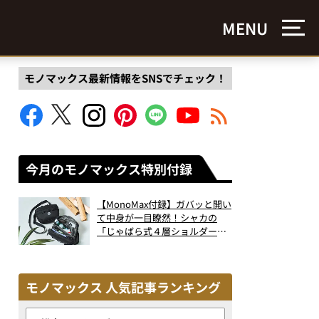
MENU
モノマックス最新情報をSNSでチェック！
今月のモノマックス特別付録
【MonoMax付録】ガバッと開い
て中身が一目瞭然！シャカの
「じゃばら式４層ショルダーバ
ッグ」は、出し入れのしやすさ
も過去最高レベルだった！
モノマックス 人気記事ランキング