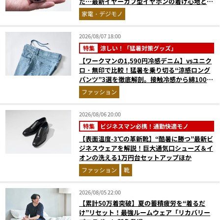
た…最新イヤーカフ型イヤホンの着け心地とAI
技術に感動
家電・デジモノ
2026/08/07 18:00
特集
涼しい！「猛暑対策グッズ」
【ワークマンの1,590円冷感デニム】vsユニク
ロ・無印で比較！猛暑を乗り切る“涼感ロング
パンツ”3選を徹底解剖。接触冷感から綿100%
まで決定版
ファッション
2026/08/06 20:00
特集
ビジネスマン必携！通勤快適モノ
【表面温度-3℃の革新靴】“酷暑に勝つ”最新ビ
ジネスウェアを解説！巨大通気口シューズ＆イ
オンの洗える1万円台セットアップほか
ファッション
靴
2026/08/05 22:00
【累計50万着突破】夏の蓄積疲労を“着るだ
け”リセット！最強ルームウェア「リカバリー