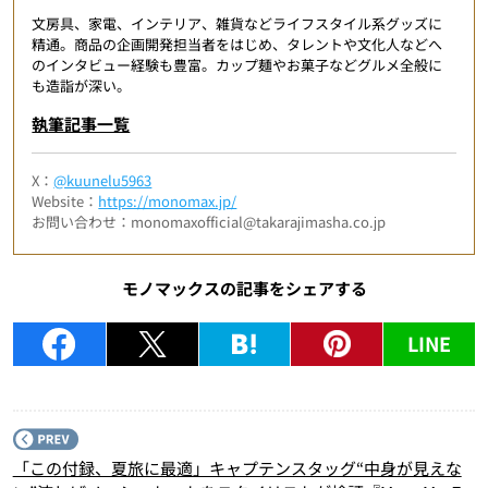
文房具、家電、インテリア、雑貨などライフスタイル系グッズに
精通。商品の企画開発担当者をはじめ、タレントや文化人などへ
のインタビュー経験も豊富。カップ麺やお菓子などグルメ全般に
も造詣が深い。
執筆記事一覧
X：
@kuunelu5963
Website：
https://monomax.jp/
お問い合わせ：monomaxofficial@takarajimasha.co.jp
モノマックスの記事をシェアする
LINE
P
「この付録、夏旅に最適」キャプテンスタッグ“中身が見えな