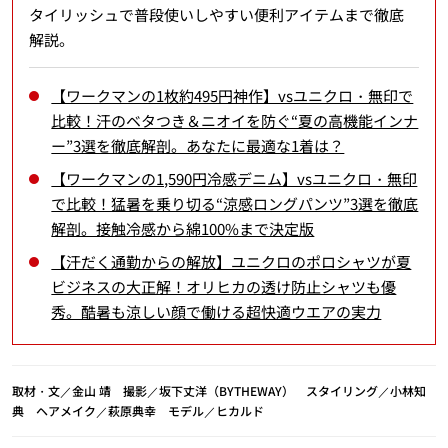
タイリッシュで普段使いしやすい便利アイテムまで徹底
解説。
【ワークマンの1枚約495円神作】vsユニクロ・無印で
比較！汗のベタつき＆ニオイを防ぐ“夏の高機能インナ
ー”3選を徹底解剖。あなたに最適な1着は？
【ワークマンの1,590円冷感デニム】vsユニクロ・無印
で比較！猛暑を乗り切る“涼感ロングパンツ”3選を徹底
解剖。接触冷感から綿100%まで決定版
【汗だく通勤からの解放】ユニクロのポロシャツが夏
ビジネスの大正解！オリヒカの透け防止シャツも優
秀。酷暑も涼しい顔で働ける超快適ウエアの実力
取材・文／金山 靖 撮影／坂下丈洋（BYTHEWAY） スタイリング／小林知
典 ヘアメイク／萩原典幸 モデル／ヒカルド