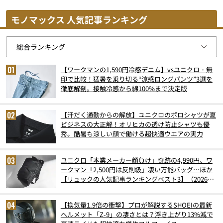
モノマックス 人気記事ランキング
【ワークマンの1,590円冷感デニム】vsユニクロ・無
印で比較！猛暑を乗り切る“涼感ロングパンツ”3選を
徹底解剖。接触冷感から綿100%まで決定版
【汗だく通勤からの解放】ユニクロのポロシャツが夏
ビジネスの大正解！オリヒカの透け防止シャツも優
秀。酷暑も涼しい顔で働ける超快適ウエアの実力
ユニクロ「本業メーカー顔負け」奇跡の4,990円、ワ
ークマン「2,500円は反則級」凄い万能バッグ…ほか
【リュックの人気記事ランキングベスト3】（2026年
6月版）
【換気量1.9倍の衝撃】プロが解説するSHOEIの最新
ヘルメット「Z-9」の凄さとは？浮き上がり13%減で