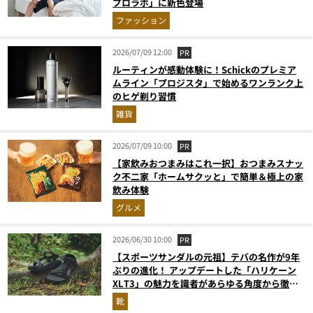
プロラボ」に新色登場
ファッション
2026/07/09 12:00
PR
ルーティンが感動体験に！Schickのプレミア
ムライン「プロジスタ」で始めるワンランク上
のヒゲ剃り習慣
雑貨
2026/07/09 10:00
PR
【家飲みおつまみはこれ一択】おつまみスナッ
ク不二家「ホームサクッと」で簡単＆極上の家
飲み体験
グルメ
2026/06/30 10:00
PR
【スポーツサンダルの元祖】テバの名作が9年
ぶりの進化！ アップデートした「ハリケーン
XLT3」の魅力を識者があらゆる角度から徹底
解説！
靴