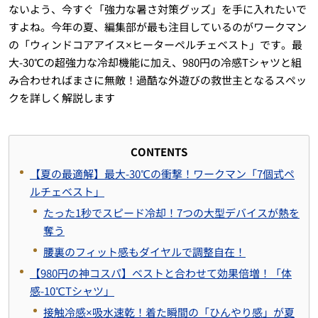
ないよう、今すぐ「強力な暑さ対策グッズ」を手に入れたいで
すよね。今年の夏、編集部が最も注目しているのがワークマン
の「ウィンドコアアイス×ヒーターペルチェベスト」です。最
大-30℃の超強力な冷却機能に加え、980円の冷感Tシャツと組
み合わせればまさに無敵！過酷な外遊びの救世主となるスペッ
クを詳しく解説します
CONTENTS
【夏の最適解】最大-30℃の衝撃！ワークマン「7個式ペ
ルチェベスト」
たった1秒でスピード冷却！7つの大型デバイスが熱を
奪う
腰裏のフィット感もダイヤルで調整自在！
【980円の神コスパ】ベストと合わせて効果倍増！「体
感-10℃Tシャツ」
接触冷感×吸水速乾！着た瞬間の「ひんやり感」が夏