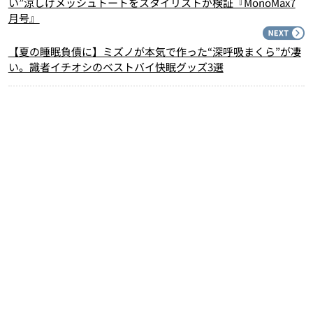
い”涼しげメッシュトートをスタイリストが検証『MonoMax7
月号』
N
【夏の睡眠負債に】ミズノが本気で作った“深呼吸まくら”が凄
い。識者イチオシのベストバイ快眠グッズ3選