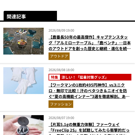
関連記事
2026/08/09 19:00
【鹿番長50年の最高傑作】キャプテンスタッ
グ「アルミローテーブル」「鹿ベンチ」…日本
のアウトドアを創った歴史と継続・進化を続け
る定番神ギア11選
アウトドア
2026/08/08 18:00
特集
涼しい！「猛暑対策グッズ」
【ワークマンの1枚約495円神作】vsユニク
ロ・無印で比較！汗のベタつき＆ニオイを防
ぐ“夏の高機能インナー”3選を徹底解剖。あな
たに最適な1着は？
ファッション
2026/08/07 19:00
【片耳5.1gの無重力体験】ファーウェイ
「FreeClip 2S」を試聴してみたら衝撃的だっ