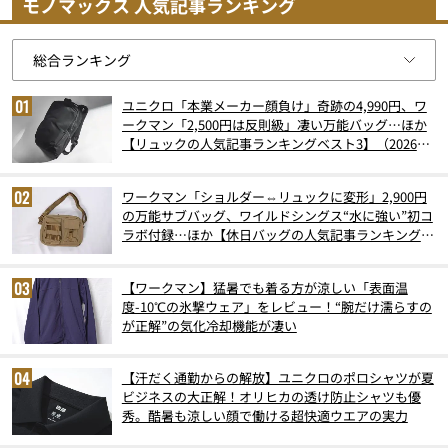
モノマックス 人気記事ランキング
ユニクロ「本業メーカー顔負け」奇跡の4,990円、ワ
ークマン「2,500円は反則級」凄い万能バッグ…ほか
【リュックの人気記事ランキングベスト3】（2026年
6月版）
ワークマン「ショルダー⇔リュックに変形」2,900円
の万能サブバッグ、ワイルドシングス“水に強い”初コ
ラボ付録…ほか【休日バッグの人気記事ランキングベ
スト3】（2026年6月版）
【ワークマン】猛暑でも着る方が涼しい「表面温
度-10℃の氷撃ウェア」をレビュー！“腕だけ濡らすの
が正解”の気化冷却機能が凄い
【汗だく通勤からの解放】ユニクロのポロシャツが夏
ビジネスの大正解！オリヒカの透け防止シャツも優
秀。酷暑も涼しい顔で働ける超快適ウエアの実力