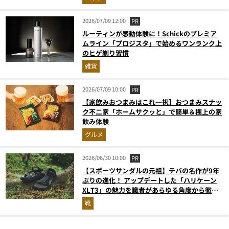
2026/07/09 12:00
PR
ルーティンが感動体験に！Schickのプレミア
ムライン「プロジスタ」で始めるワンランク上
のヒゲ剃り習慣
雑貨
2026/07/09 10:00
PR
【家飲みおつまみはこれ一択】おつまみスナッ
ク不二家「ホームサクッと」で簡単＆極上の家
飲み体験
グルメ
2026/06/30 10:00
PR
【スポーツサンダルの元祖】テバの名作が9年
ぶりの進化！ アップデートした「ハリケーン
XLT3」の魅力を識者があらゆる角度から徹底
解説！
靴