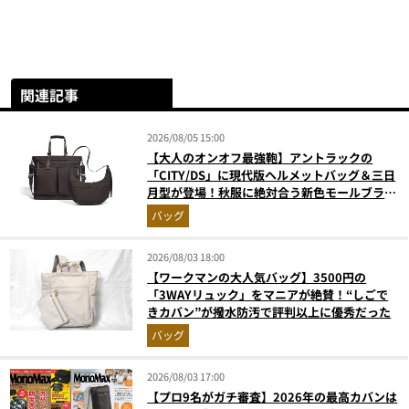
関連記事
2026/08/05 15:00
【大人のオンオフ最強鞄】アントラックの
「CITY/DS」に現代版ヘルメットバッグ＆三日
月型が登場！秋服に絶対合う新色モールブラウ
ンが傑作
バッグ
2026/08/03 18:00
【ワークマンの大人気バッグ】3500円の
「3WAYリュック」をマニアが絶賛！“しごで
きカバン”が撥水防汚で評判以上に優秀だった
バッグ
2026/08/03 17:00
【プロ9名がガチ審査】2026年の最高カバンは