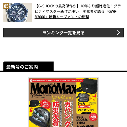
【G-SHOCKの最高傑作か】18年ぶり超絶進化！グラ
ビティマスター新作が凄い。開発者が語る「GWR-
B3000」最新ムーブメントの衝撃
ランキング一覧を見る
最新号のご案内