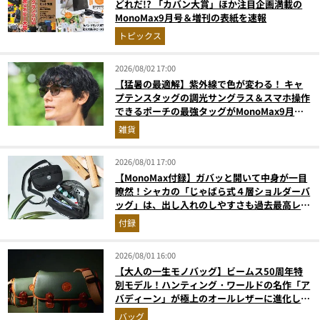
どれだ!? 「カバン大賞」ほか注目企画満載の
MonoMax9月号＆増刊の表紙を速報
トピックス
2026/08/02 17:00
【猛暑の最適解】紫外線で色が変わる！ キャ
プテンスタッグの調光サングラス＆スマホ操作
できるポーチの最強タッグがMonoMax9月号
増刊付録に登場
雑貨
2026/08/01 17:00
【MonoMax付録】ガバッと開いて中身が一目
瞭然！シャカの「じゃばら式４層ショルダーバ
ッグ」は、出し入れのしやすさも過去最高レベ
ルだった！
付録
2026/08/01 16:00
【大人の一生モノバッグ】ビームス50周年特
別モデル！ハンティング・ワールドの名作「ア
バディーン」が極上のオールレザーに進化して
登場
バッグ