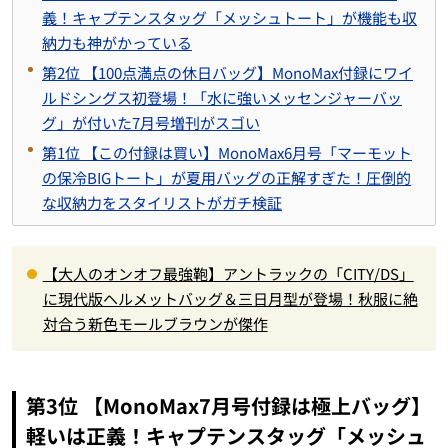
義！キャプテンスタッグ「メッシュトート」が機能も収
納力も神がかっている
第2位 【100点満点の休日バッグ】MonoMax付録にワイ
ルドシングス初登場！「水に強いメッセンジャーバッ
グ」が付いた7月号増刊がスゴい
第1位 【この付録は買い】MonoMax6月号「マーモット
の保冷BIGトート」が夏用バッグの正解すぎた！圧倒的
な収納力をスタイリストがガチ検証
【大人のオンオフ最強鞄】アントラックの「CITY/DS」
に現代版ヘルメットバッグ＆三日月型が登場！秋服に絶
対合う新色モールブラウンが傑作
第3位 【MonoMax7月号付録は極上バッグ】
軽いは正義！キャプテンスタッグ「メッシュ