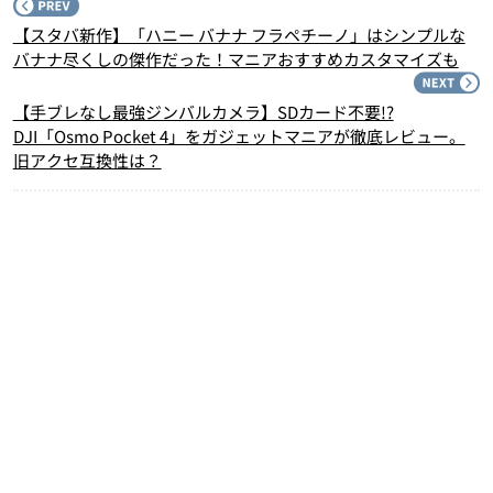
P
【スタバ新作】「ハニー バナナ フラペチーノ」はシンプルな
バナナ尽くしの傑作だった！マニアおすすめカスタマイズも
N
【手ブレなし最強ジンバルカメラ】SDカード不要!?
DJI「Osmo Pocket 4」をガジェットマニアが徹底レビュー。
旧アクセ互換性は？