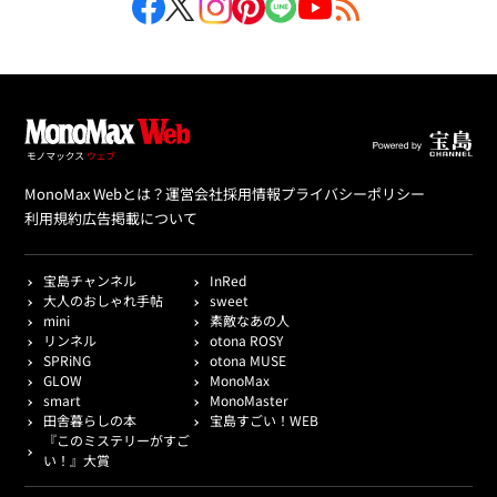
MonoMax Webとは？
運営会社
採用情報
プライバシーポリシー
利用規約
広告掲載について
宝島チャンネル
InRed
大人のおしゃれ手帖
sweet
mini
素敵なあの人
リンネル
otona ROSY
SPRiNG
otona MUSE
GLOW
MonoMax
smart
MonoMaster
田舎暮らしの本
宝島すごい！WEB
『このミステリーがすご
い！』大賞