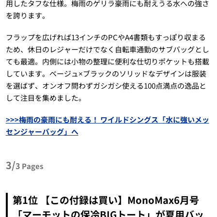
用したタフな仕様。梅雨のゲリラ豪雨にも耐えうる水への強さ
を誇ります。
フラップを広げれば13インチのPCやA4書類もすっぽり収まる
ため、休日のレジャーだけでなく自転車通勤のサブバッグとし
ても最適。内側には小物の整理に便利な仕切りポケットも搭載
しています。ベージュ×ブラックのソリッドなデザインは服装
を選ばず、オンオフ問わずガシガシ使える100点満点の逸品と
して注目を集めました。
>>>梅雨の豪雨にも耐える！ ワイルドシングス「水に強いメッ
センジャーバッグ」へ
3/
3
Pages
第1位 【この付録は買い】MonoMax6月号
「マーモットの保冷BIGトート」が夏用バッ