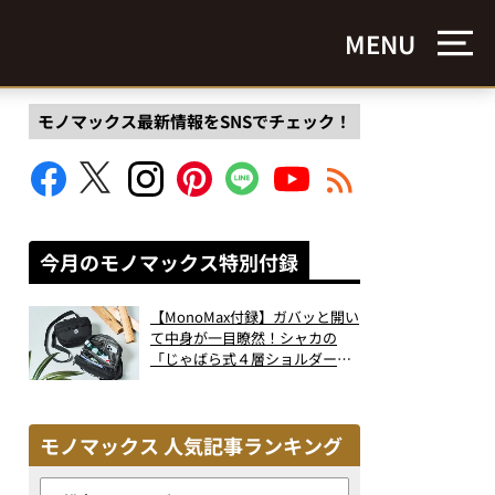
MENU
モノマックス最新情報をSNSでチェック！
今月のモノマックス特別付録
【MonoMax付録】ガバッと開い
て中身が一目瞭然！シャカの
「じゃばら式４層ショルダーバ
ッグ」は、出し入れのしやすさ
も過去最高レベルだった！
モノマックス 人気記事ランキング