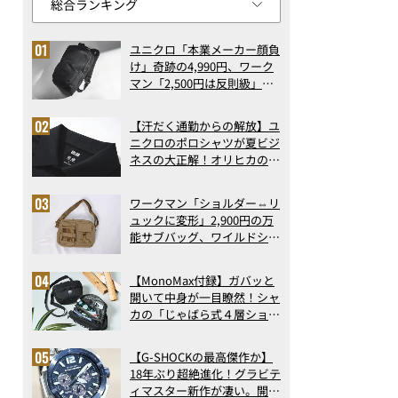
ユニクロ「本業メーカー顔負
け」奇跡の4,990円、ワーク
マン「2,500円は反則級」凄
い万能バッグ…ほか【リュッ
クの人気記事ランキングベス
【汗だく通勤からの解放】ユ
ト3】（2026年6月版）
ニクロのポロシャツが夏ビジ
ネスの大正解！オリヒカの透
け防止シャツも優秀。酷暑も
涼しい顔で働ける超快適ウエ
ワークマン「ショルダー⇔リ
アの実力
ュックに変形」2,900円の万
能サブバッグ、ワイルドシン
グス“水に強い”初コラボ付
録…ほか【休日バッグの人気
【MonoMax付録】ガバッと
記事ランキングベスト3】
開いて中身が一目瞭然！シャ
（2026年6月版）
カの「じゃばら式４層ショル
ダーバッグ」は、出し入れの
しやすさも過去最高レベルだ
【G-SHOCKの最高傑作か】
った！
18年ぶり超絶進化！グラビテ
ィマスター新作が凄い。開発