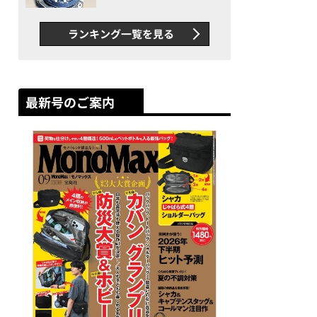
者が語る「GWR-B3000」最
新ムーブメントの衝撃
ランキング一覧を見る
最新号のご案内