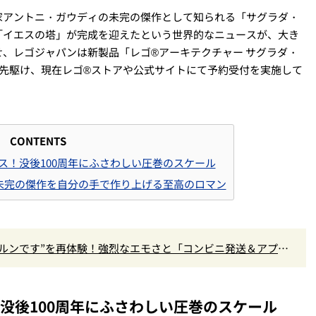
家アントニ・ガウディの未完の傑作として知られる「サグラダ・
「イエスの塔」が完成を迎えたという世界的なニュースが、大き
、レゴジャパンは新製品「レゴ®︎アーキテクチャー サグラダ・
に先駆け、現在レゴ®︎ストアや公式サイトにて予約受付を実施して
CONTENTS
ース！没後100周年にふさわしい圧巻のスケール
未完の傑作を自分の手で作り上げる至高のロマン
ルンです”を再体験！強烈なエモさと「コンビニ発送＆アプリ
！没後100周年にふさわしい圧巻のスケール