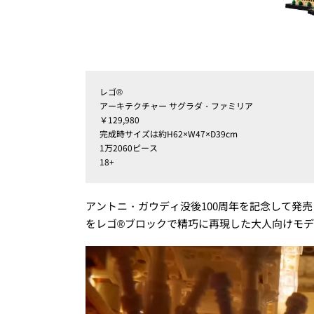
レゴ®︎
アーキテクチャー サグラダ・ファミリア
￥129,980
完成時サイズは約H62×W47×D39cm
1万2060ピース
18+
アントニ・ガウディ没後100周年を記念して発
をレゴ®ブロックで精巧に再現した大人向けモ