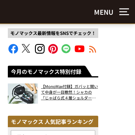
MENU
モノマックス最新情報をSNSでチェック！
今月のモノマックス特別付録
【MonoMax付録】ガバッと開い
て中身が一目瞭然！シャカの
「じゃばら式４層ショルダーバ
ッグ」は、出し入れのしやすさ
も過去最高レベルだった！
モノマックス 人気記事ランキング