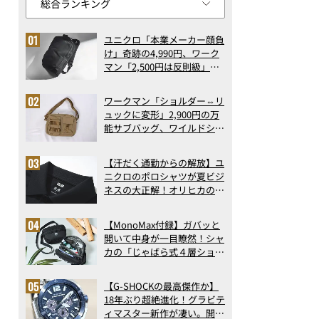
ユニクロ「本業メーカー顔負
け」奇跡の4,990円、ワーク
マン「2,500円は反則級」凄
い万能バッグ…ほか【リュッ
クの人気記事ランキングベス
ワークマン「ショルダー⇔リ
ト3】（2026年6月版）
ュックに変形」2,900円の万
能サブバッグ、ワイルドシン
グス“水に強い”初コラボ付
録…ほか【休日バッグの人気
【汗だく通勤からの解放】ユ
記事ランキングベスト3】
ニクロのポロシャツが夏ビジ
（2026年6月版）
ネスの大正解！オリヒカの透
け防止シャツも優秀。酷暑も
涼しい顔で働ける超快適ウエ
【MonoMax付録】ガバッと
アの実力
開いて中身が一目瞭然！シャ
カの「じゃばら式４層ショル
ダーバッグ」は、出し入れの
しやすさも過去最高レベルだ
【G-SHOCKの最高傑作か】
った！
18年ぶり超絶進化！グラビテ
ィマスター新作が凄い。開発