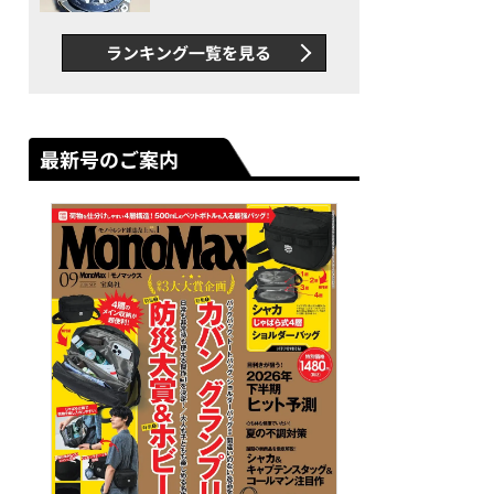
者が語る「GWR-B3000」最
新ムーブメントの衝撃
ランキング一覧を見る
最新号のご案内