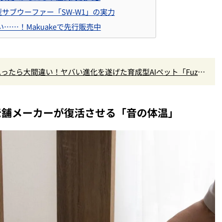
サブウーファー「SW-W1」の実力
……！Makuakeで先行販売中
ったら大間違い！ヤバい進化を遂げた育成型AIペット「Fuzoz
老舗メーカーが復活させる「音の体温」