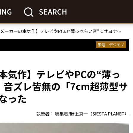
ING
SEARCH
【老舗音響メーカーの本気作】テレビやPCの“薄っぺらい音”にサヨナラ！音ズレ皆無の「7cm超薄型サブウーファー」の虜になった
家電・デジモノ
本気作】テレビやPCの“薄っ
！音ズレ皆無の「7cm超薄型サ
なった
執筆者：
編集者/野上真一（SIESTA PLANET）