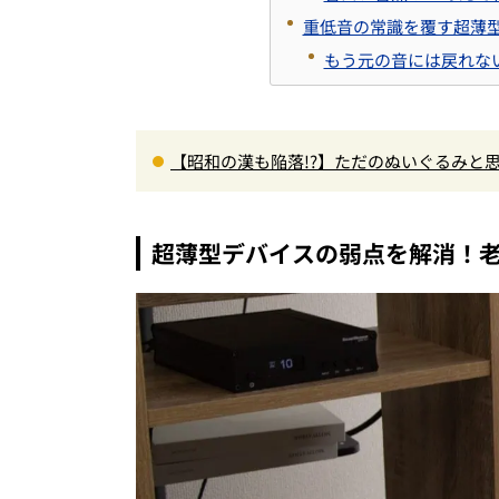
重低音の常識を覆す超薄型
もう元の音には戻れない
【昭和の漢も陥落!?】ただのぬいぐるみと思
o」にハートを奪われた
超薄型デバイスの弱点を解消！