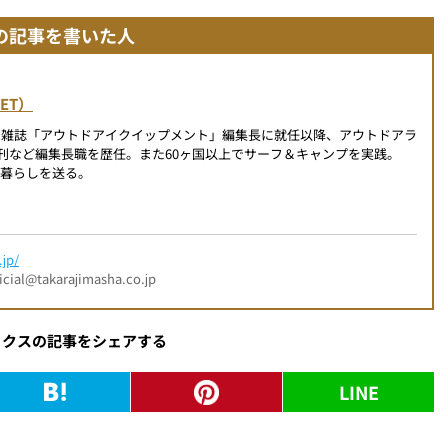
の記事を書いた人
NET）
の雑誌「アウトドアイクイップメント」編集長に就任以降、アウトドアラ
創刊など編集長職を歴任。また60ヶ国以上でサーフ＆キャンプを実践。
暮らしを送る。
jp/
l@takarajimasha.co.jp
ックスの記事をシェアする
LINE