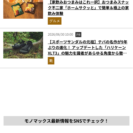
【家飲みおつまみはこれ一択】おつまみスナッ
ク不二家「ホームサクッと」で簡単＆極上の家
飲み体験
グルメ
2026/06/30 10:00
PR
【スポーツサンダルの元祖】テバの名作が9年
ぶりの進化！ アップデートした「ハリケーン
XLT3」の魅力を識者があらゆる角度から徹底
解説！
靴
モノマックス最新情報をSNSでチェック！