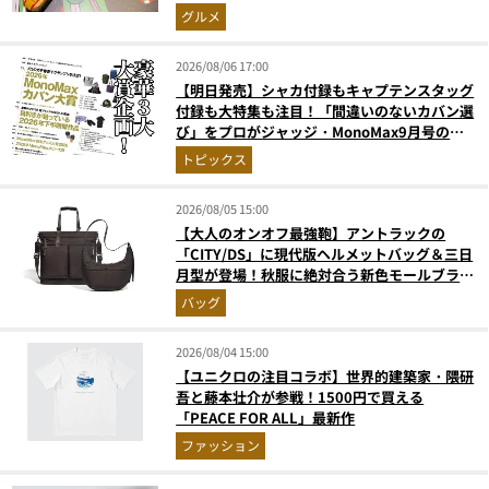
奮間違いなし
グルメ
2026/08/06 17:00
【明日発売】シャカ付録もキャプテンスタッグ
付録も大特集も注目！「間違いのないカバン選
び」をプロがジャッジ・MonoMax9月号の目
次を公開
トピックス
2026/08/05 15:00
【大人のオンオフ最強鞄】アントラックの
「CITY/DS」に現代版ヘルメットバッグ＆三日
月型が登場！秋服に絶対合う新色モールブラウ
ンが傑作
バッグ
2026/08/04 15:00
【ユニクロの注目コラボ】世界的建築家・隈研
吾と藤本壮介が参戦！1500円で買える
「PEACE FOR ALL」最新作
ファッション