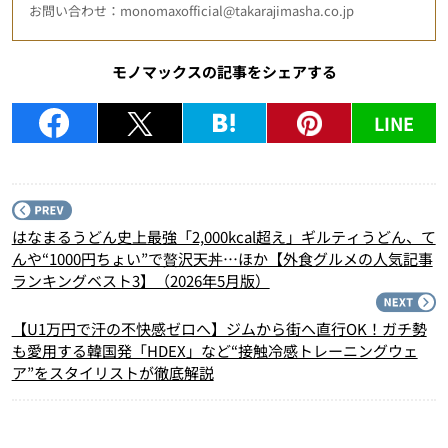
お問い合わせ：monomaxofficial@takarajimasha.co.jp
モノマックスの記事をシェアする
LINE
P
はなまるうどん史上最強「2,000kcal超え」ギルティうどん、て
んや“1000円ちょい”で贅沢天丼…ほか【外食グルメの人気記事
ランキングベスト3】（2026年5月版）
N
【U1万円で汗の不快感ゼロへ】ジムから街へ直行OK！ガチ勢
も愛用する韓国発「HDEX」など“接触冷感トレーニングウェ
ア”をスタイリストが徹底解説