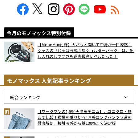
今月のモノマックス特別付録
【MonoMax付録】ガバッと開いて中身が一目瞭然！
シャカの「じゃばら式４層ショルダーバッグ」は、出
し入れのしやすさも過去最高レベルだった！
モノマックス 人気記事ランキング
【ワークマンの1,590円冷感デニム】vsユニクロ・無
印で比較！猛暑を乗り切る“涼感ロングパンツ”3選を
徹底解剖。接触冷感から綿100%まで決定版