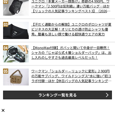
ユニクロ「本業メーカー顔負け」奇跡の4,990円、ワ
ークマン「2,500円は反則級」凄い万能バッグ…ほか
【リュックの人気記事ランキングベスト3】（2026年
6月版）
【汗だく通勤からの解放】ユニクロのポロシャツが夏
ビジネスの大正解！オリヒカの透け防止シャツも優
秀。酷暑も涼しい顔で働ける超快適ウエアの実力
【MonoMax付録】ガバッと開いて中身が一目瞭然！
シャカの「じゃばら式４層ショルダーバッグ」は、出
し入れのしやすさも過去最高レベルだった！
ワークマン「ショルダー⇔リュックに変形」2,900円
の万能サブバッグ、ワイルドシングス“水に強い”初コ
ラボ付録…ほか【休日バッグの人気記事ランキングベ
スト3】（2026年6月版）
ランキング一覧を見る