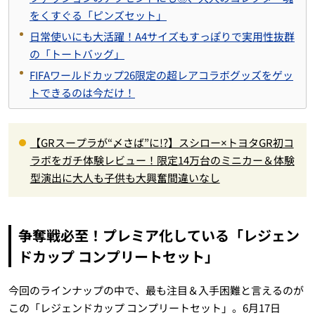
をくすぐる「ピンズセット」
日常使いにも大活躍！A4サイズもすっぽりで実用性抜群
の「トートバッグ」
FIFAワールドカップ26限定の超レアコラボグッズをゲッ
トできるのは今だけ！
【GRスープラが“〆さば”に!?】スシロー×トヨタGR初コ
ラボをガチ体験レビュー！限定14万台のミニカー＆体験
型演出に大人も子供も大興奮間違いなし
争奪戦必至！プレミア化している「レジェン
ドカップ コンプリートセット」
今回のラインナップの中で、最も注目＆入手困難と言えるのが
この「レジェンドカップ コンプリートセット」。6月17日