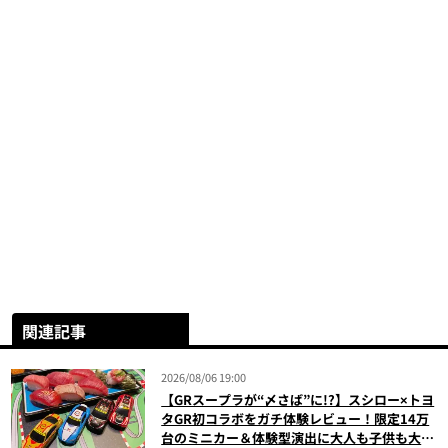
関連記事
2026/08/06 19:00
【GRスープラが“〆さば”に!?】スシロー×トヨ
タGR初コラボをガチ体験レビュー！限定14万
台のミニカー＆体験型演出に大人も子供も大興