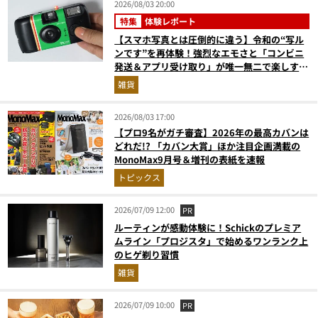
2026/08/03 20:00
特集
体験レポート
【スマホ写真とは圧倒的に違う】令和の“写ル
ンです”を再体験！強烈なエモさと「コンビニ
発送＆アプリ受け取り」が唯一無二で楽しすぎ
た
雑貨
2026/08/03 17:00
【プロ9名がガチ審査】2026年の最高カバンは
どれだ!? 「カバン大賞」ほか注目企画満載の
MonoMax9月号＆増刊の表紙を速報
トピックス
2026/07/09 12:00
PR
ルーティンが感動体験に！Schickのプレミア
ムライン「プロジスタ」で始めるワンランク上
のヒゲ剃り習慣
雑貨
2026/07/09 10:00
PR