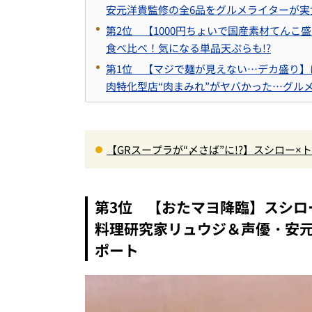
安元洋貴監修の全6品をグルメライターが実
第2位 【1000円ちょいで国産素材てん
食べ比べ！気になる単品天ぷらも!?
第1位 【マジで麺が見えない…デカ盛り】は
肉特化型店“肉まみれ”がヤバかった…グル
【GRスープラが“〆さば”に!?】スシロー
＆体験型演出に大人も子供も大興奮間違い
第3位 【おたマヨ降臨】スシロ
料理研究家リュウジ＆声優・安元
ポート