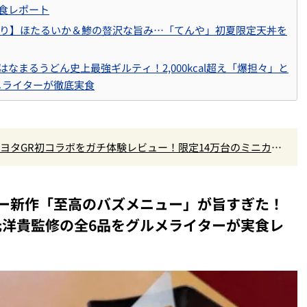
食レポート
こ盛り】ほたるいか＆鯵の贅沢な旨み…「てんや」初夏限定天丼を
なまるうどん史上最強ギルティ！2,000kcal超え「爆担々」と
メライターが徹底実食
×トヨタGR初コラボをガチ体験レビュー！限定14万台のミニカー
なし
ー新作「至高のバズメニュー」が旨すぎた！
洋貴監修の全6品をグルメライターが実食レ