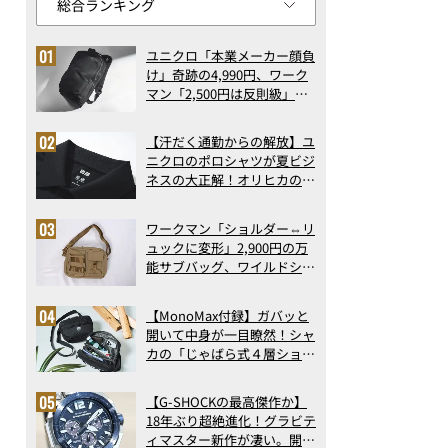
ユニクロ「本業メーカー顔負
け」奇跡の4,990円、ワーク
マン「2,500円は反則級」凄
い万能バッグ…ほか【リュッ
クの人気記事ランキングベス
【汗だく通勤からの解放】ユ
ト3】（2026年6月版）
ニクロのポロシャツが夏ビジ
ネスの大正解！オリヒカの透
け防止シャツも優秀。酷暑も
涼しい顔で働ける超快適ウエ
ワークマン「ショルダー⇔リ
アの実力
ュックに変形」2,900円の万
能サブバッグ、ワイルドシン
グス“水に強い”初コラボ付
録…ほか【休日バッグの人気
【MonoMax付録】ガバッと
記事ランキングベスト3】
開いて中身が一目瞭然！シャ
（2026年6月版）
カの「じゃばら式４層ショル
ダーバッグ」は、出し入れの
しやすさも過去最高レベルだ
【G-SHOCKの最高傑作か】
った！
18年ぶり超絶進化！グラビテ
ィマスター新作が凄い。開発