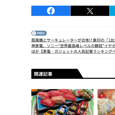
扇風機とサーキュレーターが合体!? 象印の「1台
神家電、ソニー“世界最高峰レベルの静寂”イヤ
ほか【家電・ガジェットの人気記事ランキング
3】（2026年5月版）
関連記事