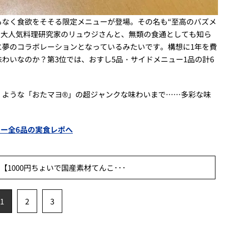
もなく食欲をそそる限定メニューが登場。その名も“至高のバズメ
超える大人気料理研究家のリュウジさんと、無類の食通としても知ら
に夢のコラボレーションとなっているみたいです。構想に1年を費
わいなのか？第3位では、おすし5品・サイドメニュー1品の計6
くような「おたマヨ®」の超ジャンクな味わいまで……多彩な味
ュー全6品の実食レポへ
【1000円ちょいで国産素材てんこ･･･
1
2
3