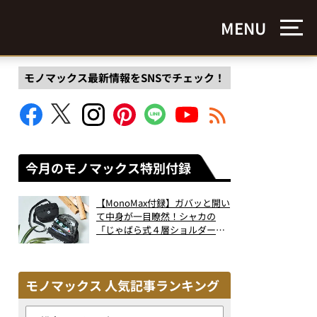
MENU
モノマックス最新情報をSNSでチェック！
今月のモノマックス特別付録
【MonoMax付録】ガバッと開い
て中身が一目瞭然！シャカの
「じゃばら式４層ショルダーバ
ッグ」は、出し入れのしやすさ
も過去最高レベルだった！
モノマックス 人気記事ランキング