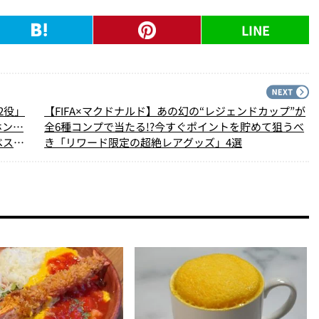
LINE
PREV
N
2役」
【FIFA×マクドナルド】あの幻の“レジェンドカップ”が
ホン…
全6種コンプで当たる!?今すぐポイントを貯めて狙うべ
ベスト
き「リワード限定の超絶レアグッズ」4選