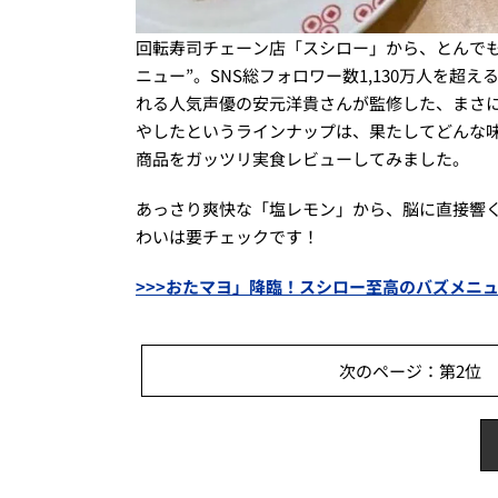
回転寿司チェーン店「スシロー」から、とんで
ニュー”。SNS総フォロワー数1,130万人を
れる人気声優の安元洋貴さんが監修した、まさ
やしたというラインナップは、果たしてどんな味
商品をガッツリ実食レビューしてみました。
あっさり爽快な「塩レモン」から、脳に直接響
わいは要チェックです！
>>>おたマヨ」降臨！スシロー至高のバズメニ
次のページ：第2位 