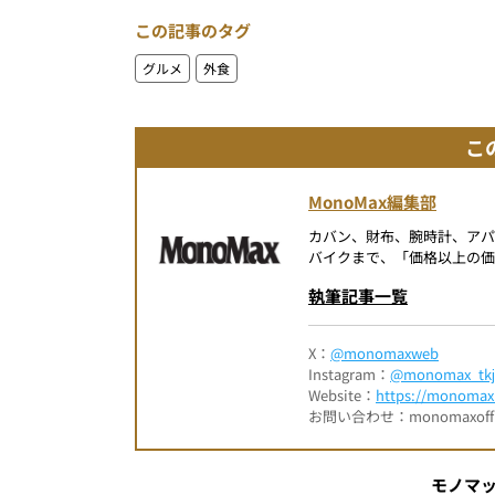
この記事のタグ
グルメ
外食
こ
MonoMax編集部
カバン、財布、腕時計、ア
バイクまで、「価格以上の価
執筆記事一覧
X：
@monomaxweb
Instagram：
@monomax_tkj
Website：
https://monomax.
お問い合わせ：monomaxofficia
モノマ