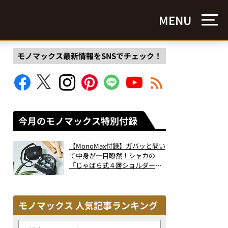
MENU
モノマックス最新情報をSNSでチェック！
今月のモノマックス特別付録
【MonoMax付録】ガバッと開い
て中身が一目瞭然！シャカの
「じゃばら式４層ショルダーバ
ッグ」は、出し入れのしやすさ
も過去最高レベルだった！
モノマックス 人気記事ランキング