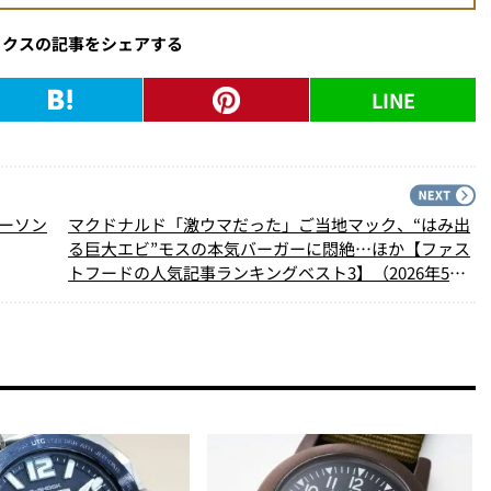
ックスの記事をシェアする
LINE
PREV
N
ローソン
マクドナルド「激ウマだった」ご当地マック、“はみ出
る巨大エビ”モスの本気バーガーに悶絶…ほか【ファス
トフードの人気記事ランキングベスト3】（2026年5月
版）