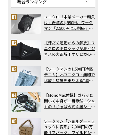
ユニクロ「本業メーカー顔負
け」奇跡の4,990円、ワーク
マン「2,500円は反則級」凄
い万能バッグ…ほか【リュッ
クの人気記事ランキングベス
【汗だく通勤からの解放】ユ
ト3】（2026年6月版）
ニクロのポロシャツが夏ビジ
ネスの大正解！オリヒカの透
け防止シャツも優秀。酷暑も
涼しい顔で働ける超快適ウエ
【ワークマンの1,590円冷感
アの実力
デニム】vsユニクロ・無印で
比較！猛暑を乗り切る“涼感
ロングパンツ”3選を徹底解
剖。接触冷感から綿100%ま
【MonoMax付録】ガバッと
で決定版
開いて中身が一目瞭然！シャ
カの「じゃばら式４層ショル
ダーバッグ」は、出し入れの
しやすさも過去最高レベルだ
ワークマン「ショルダー⇔リ
った！
ュックに変形」2,900円の万
能サブバッグ、ワイルドシン