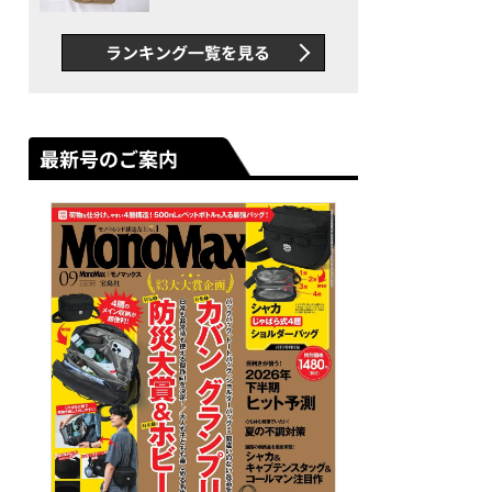
グス“水に強い”初コラボ付
録…ほか【休日バッグの人気
ランキング一覧を見る
記事ランキングベスト3】
（2026年6月版）
最新号のご案内