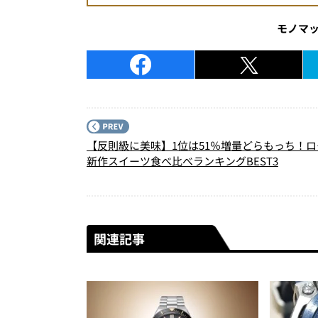
モノマ
【反則級に美味】1位は51％増量どらもっち！
新作スイーツ食べ比べランキングBEST3
関連記事