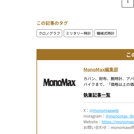
1
この記事のタグ
クロノグラフ
ミリタリー時計
機械式時計
こ
MonoMax編集部
カバン、財布、腕時計、ア
バイクまで、「価格以上の価
執筆記事一覧
X：
@monomaxweb
Instagram：
@monomax_tkj
Website：
https://monomax.
お問い合わせ：monomaxofficia