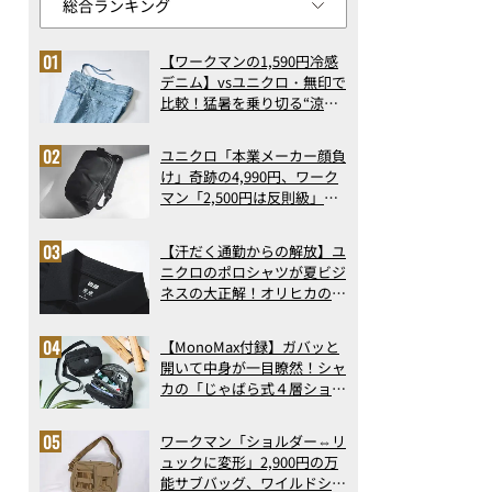
【ワークマンの1,590円冷感
デニム】vsユニクロ・無印で
比較！猛暑を乗り切る“涼感
ロングパンツ”3選を徹底解
剖。接触冷感から綿100%ま
ユニクロ「本業メーカー顔負
で決定版
け」奇跡の4,990円、ワーク
マン「2,500円は反則級」凄
い万能バッグ…ほか【リュッ
クの人気記事ランキングベス
【汗だく通勤からの解放】ユ
ト3】（2026年6月版）
ニクロのポロシャツが夏ビジ
ネスの大正解！オリヒカの透
け防止シャツも優秀。酷暑も
涼しい顔で働ける超快適ウエ
【MonoMax付録】ガバッと
アの実力
開いて中身が一目瞭然！シャ
カの「じゃばら式４層ショル
ダーバッグ」は、出し入れの
しやすさも過去最高レベルだ
ワークマン「ショルダー⇔リ
った！
ュックに変形」2,900円の万
能サブバッグ、ワイルドシン