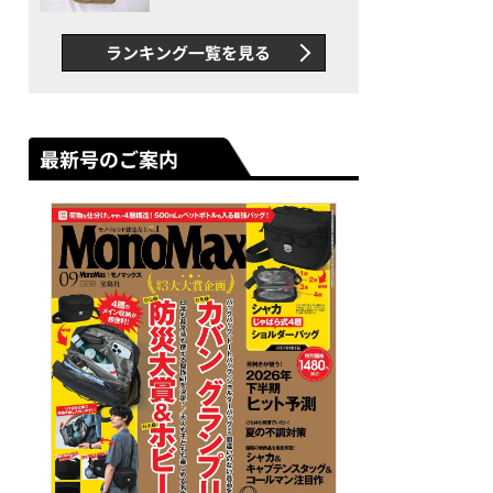
グス“水に強い”初コラボ付
録…ほか【休日バッグの人気
ランキング一覧を見る
記事ランキングベスト3】
（2026年6月版）
最新号のご案内