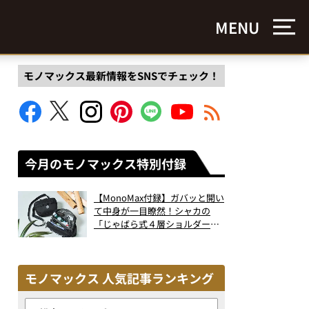
MENU
モノマックス最新情報をSNSでチェック！
今月のモノマックス特別付録
【MonoMax付録】ガバッと開い
て中身が一目瞭然！シャカの
「じゃばら式４層ショルダーバ
ッグ」は、出し入れのしやすさ
も過去最高レベルだった！
モノマックス 人気記事ランキング