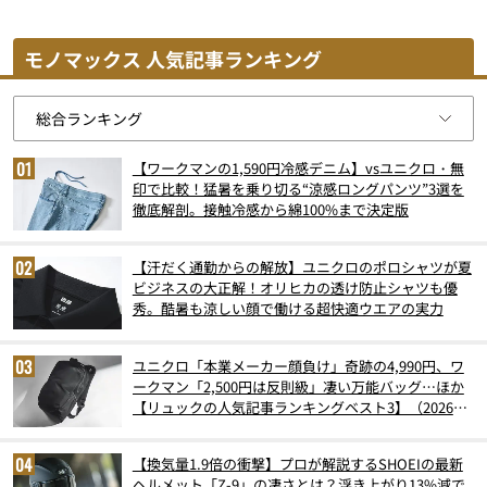
モノマックス 人気記事ランキング
【ワークマンの1,590円冷感デニム】vsユニクロ・無
印で比較！猛暑を乗り切る“涼感ロングパンツ”3選を
徹底解剖。接触冷感から綿100%まで決定版
【汗だく通勤からの解放】ユニクロのポロシャツが夏
ビジネスの大正解！オリヒカの透け防止シャツも優
秀。酷暑も涼しい顔で働ける超快適ウエアの実力
ユニクロ「本業メーカー顔負け」奇跡の4,990円、ワ
ークマン「2,500円は反則級」凄い万能バッグ…ほか
【リュックの人気記事ランキングベスト3】（2026年
6月版）
【換気量1.9倍の衝撃】プロが解説するSHOEIの最新
ヘルメット「Z-9」の凄さとは？浮き上がり13%減で