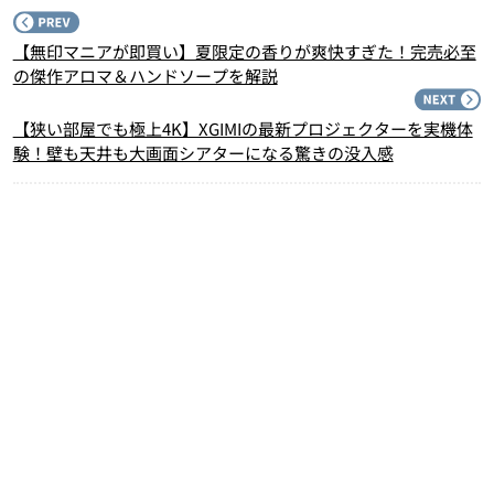
P
【無印マニアが即買い】夏限定の香りが爽快すぎた！完売必至
の傑作アロマ＆ハンドソープを解説
N
【狭い部屋でも極上4K】XGIMIの最新プロジェクターを実機体
験！壁も天井も大画面シアターになる驚きの没入感