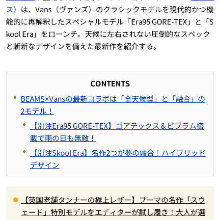
ス
）は、Vans（ヴァンズ）のクラシックモデルを現代的かつ機
能的に再解釈したスペシャルモデル「Era95 GORE-TEX」と「S
kool Era」をローンチ。天候に左右されない圧倒的なスペック
と斬新なデザインを備えた最新作を紹介する。
CONTENTS
BEAMS×Vansの最新コラボは「全天候型」と「融合」の
2モデル！
【別注Era95 GORE-TEX】ゴアテックス＆ビブラム搭
載で雨の日も無敵！
【別注Skool Era】名作2つが夢の融合！ハイブリッド
デザイン
【英国老舗タンナーの極上レザー】プーマの名作「スウ
ェード」特別モデルをエディターが試し履き！大人が選