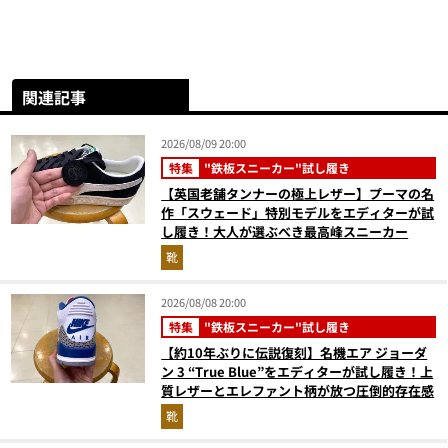
関連記事
2026/08/09 20:00
特集
"鉄板スニーカー"試し履き
【英国老舗タンナーの極上レザー】プーマの名
作「スウェード」特別モデルをエディターが試
し履き！大人が選ぶべき最高峰スニーカー
靴
2026/08/08 20:00
特集
"鉄板スニーカー"試し履き
【約10年ぶりに伝説復刻】名機エア ジョーダ
ン 3 “True Blue”をエディターが試し履き！上
質レザーとエレファント柄が放つ圧倒的存在感
靴