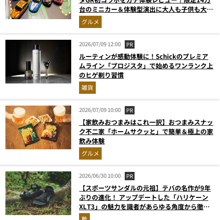
台のミニカー＆体験型演出に大人も子供も大興
奮間違いなし
グルメ
2026/07/09 12:00
PR
ルーティンが感動体験に！Schickのプレミア
ムライン「プロジスタ」で始めるワンランク上
のヒゲ剃り習慣
雑貨
2026/07/09 10:00
PR
【家飲みおつまみはこれ一択】おつまみスナッ
ク不二家「ホームサクッと」で簡単＆極上の家
飲み体験
グルメ
2026/06/30 10:00
PR
【スポーツサンダルの元祖】テバの名作が9年
ぶりの進化！ アップデートした「ハリケーン
XLT3」の魅力を識者があらゆる角度から徹底
解説！
靴