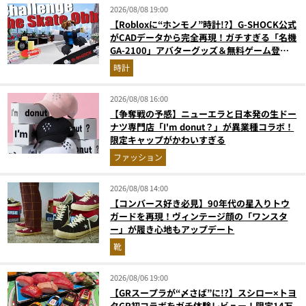
2026/08/08 19:00
【Robloxに“ホンモノ”時計!?】G-SHOCK公式
がCADデータから完全再現！ガチすぎる「名機
GA-2100」アバターグッズ＆無料ゲーム登場
が見逃せない
時計
2026/08/08 16:00
【争奪戦の予感】ニューエラと日本発の生ドー
ナツ専門店「I'm donut？」が異業種コラボ！
限定キャップがかわいすぎる
ファッション
2026/08/08 14:00
【コンバース好き必見】90年代の星入りトウ
ガードを再現！ヴィンテージ顔の「ワンスタ
ー」が履き心地もアップデート
靴
2026/08/06 19:00
【GRスープラが“〆さば”に!?】スシロー×トヨ
タGR初コラボをガチ体験レビュー！限定14万