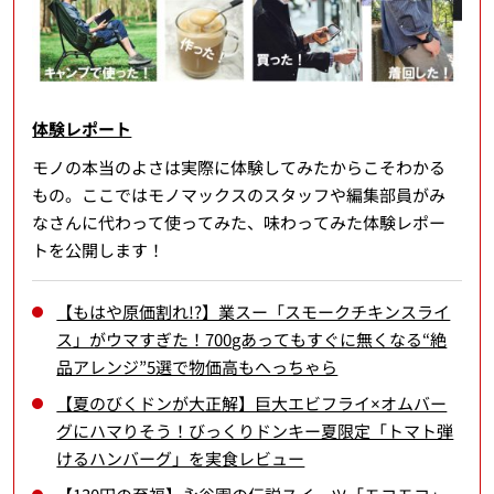
体験レポート
モノの本当のよさは実際に体験してみたからこそわかる
もの。ここではモノマックスのスタッフや編集部員がみ
なさんに代わって使ってみた、味わってみた体験レポー
トを公開します！
【もはや原価割れ!?】業スー「スモークチキンスライ
ス」がウマすぎた！700gあってもすぐに無くなる“絶
品アレンジ”5選で物価高もへっちゃら
【夏のびくドンが大正解】巨大エビフライ×オムバー
グにハマりそう！びっくりドンキー夏限定「トマト弾
けるハンバーグ」を実食レビュー