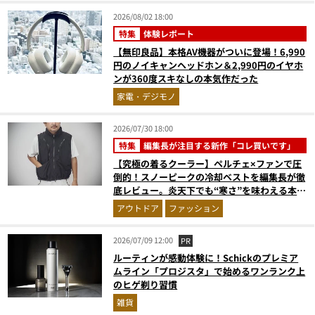
2026/08/02 18:00
特集
体験レポート
【無印良品】本格AV機器がついに登場！6,990
円のノイキャンヘッドホン＆2,990円のイヤホ
ンが360度スキなしの本気作だった
家電・デジモノ
2026/07/30 18:00
特集
編集長が注目する新作「コレ買いです」
【究極の着るクーラー】ペルチェ×ファンで圧
倒的！スノーピークの冷却ベストを編集長が徹
底レビュー。炎天下でも“寒さ”を味わえる本気
のギア『コレ買いです』Vol.172
アウトドア
ファッション
2026/07/09 12:00
PR
ルーティンが感動体験に！Schickのプレミア
ムライン「プロジスタ」で始めるワンランク上
のヒゲ剃り習慣
雑貨