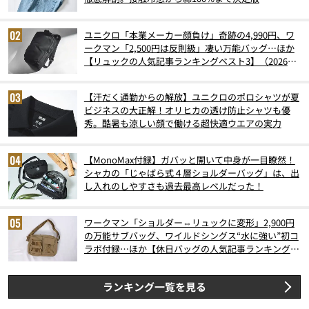
ユニクロ「本業メーカー顔負け」奇跡の4,990円、ワ
ークマン「2,500円は反則級」凄い万能バッグ…ほか
【リュックの人気記事ランキングベスト3】（2026年
6月版）
【汗だく通勤からの解放】ユニクロのポロシャツが夏
ビジネスの大正解！オリヒカの透け防止シャツも優
秀。酷暑も涼しい顔で働ける超快適ウエアの実力
【MonoMax付録】ガバッと開いて中身が一目瞭然！
シャカの「じゃばら式４層ショルダーバッグ」は、出
し入れのしやすさも過去最高レベルだった！
ワークマン「ショルダー⇔リュックに変形」2,900円
の万能サブバッグ、ワイルドシングス“水に強い”初コ
ラボ付録…ほか【休日バッグの人気記事ランキングベ
スト3】（2026年6月版）
ランキング一覧を見る