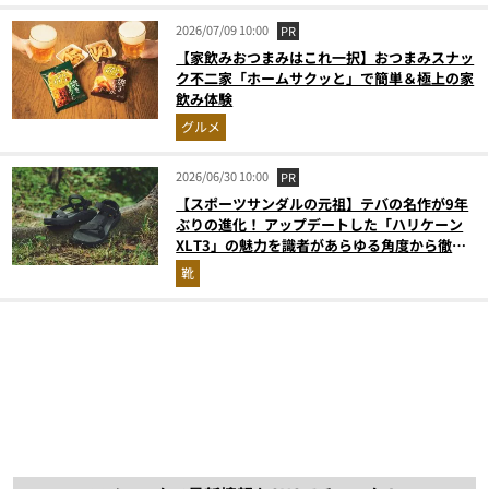
2026/07/09 10:00
PR
【家飲みおつまみはこれ一択】おつまみスナッ
ク不二家「ホームサクッと」で簡単＆極上の家
飲み体験
グルメ
2026/06/30 10:00
PR
【スポーツサンダルの元祖】テバの名作が9年
ぶりの進化！ アップデートした「ハリケーン
XLT3」の魅力を識者があらゆる角度から徹底
解説！
靴