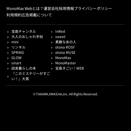
MonoMax Webとは？
運営会社
採用情報
プライバシーポリシー
利用規約
広告掲載について
宝島チャンネル
InRed
大人のおしゃれ手帖
sweet
mini
素敵なあの人
リンネル
otona ROSY
SPRiNG
otona MUSE
GLOW
MonoMax
smart
MonoMaster
田舎暮らしの本
宝島すごい！WEB
『このミステリーがすご
い！』大賞
© TAKARAJIMASHA,Inc. All Rights Reserved.