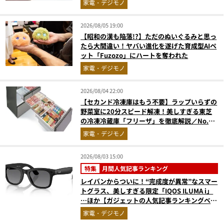
家電・デジモノ
2026/08/05 19:00
【昭和の漢も陥落!?】ただのぬいぐるみと思っ
たら大間違い！ヤバい進化を遂げた育成型AIペ
ット「Fuzozo」にハートを奪われた
家電・デジモノ
2026/08/04 22:00
【セカンド冷凍庫はもう不要】ラップいらずの
野菜室に20分スピード解凍！美しすぎる東芝
の冷凍冷蔵庫「フリーザ」を徹底解説／No.1
モノ雑誌編集長が選ぶ『センスがいい家電』
家電・デジモノ
Vol.10
2026/08/03 15:00
特集
月間人気記事ランキング
レイバンからついに！“完成度が異常”なスマー
トグラス、美しすぎる限定「IQOS ILUMA i」
…ほか【ガジェットの人気記事ランキングベス
ト3】（2026年6月版）
家電・デジモノ