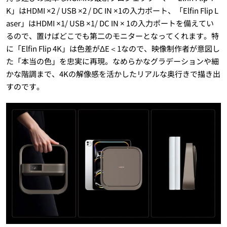
K」はHDMI ×2 / USB ×2 / DC IN ×1の入力ポート、「Elfin Flip L
aser」はHDMI ×1/ USB ×1/ DC IN × 1の入力ポートを備えてい
るので、置けばどこでも第二のモニターとなってくれます。特
に「Elfin Flip 4K」は色差がΔE＜1なので、映像制作者が意図し
た「本当の色」を忠実に再現。なめらかなグラデーションや細
かな階調まで、4Kの解像感を活かしたリアルな奥行きで描き出
すのです。