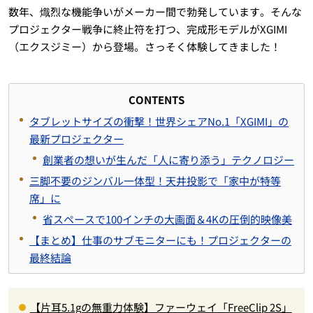
数年、熾烈な機能争いがメーカー間で勃発しています。そんな
プロジェクター戦争に終止符を打つ、完成形モデルがXGIMI
（エクスジミー）から登場。さっそく体験してきました！
CONTENTS
タブレットサイズの衝撃！世界シェアNo.1「XGIMI」の
最新プロジェクター
創業者の想いが生んだ「人に寄り添う」テクノロジー
三脚不要のジンバル一体型！天井投影で「家中が特等
席」に
省スペースで100インチの大画面＆4Kの圧倒的映像美
【まとめ】仕事のサブモニターにも！プロジェクターの
最終結論
【片耳5.1gの無重力体験】ファーウェイ「FreeClip 2S」