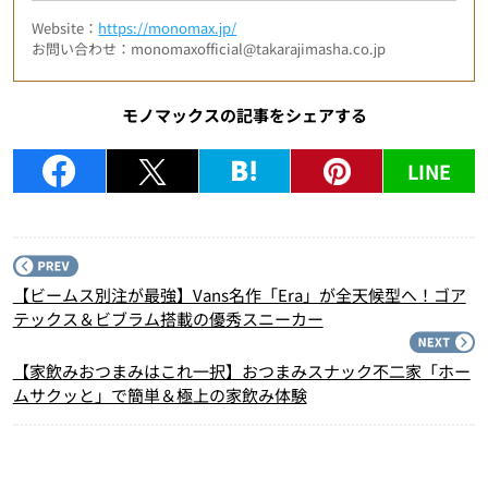
Website：
https://monomax.jp/
お問い合わせ：monomaxofficial@takarajimasha.co.jp
モノマックスの記事をシェアする
LINE
P
【ビームス別注が最強】Vans名作「Era」が全天候型へ！ゴア
テックス＆ビブラム搭載の優秀スニーカー
N
【家飲みおつまみはこれ一択】おつまみスナック不二家「ホー
ムサクッと」で簡単＆極上の家飲み体験