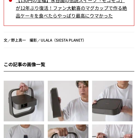
【130円の至福】永谷園の伝説スイーツ「モコモコ」
が12年ぶり復活！ファン大歓喜のマグカップで作る絶
品ケーキを食べたらやっぱり最高にウマかった
文／野上真一 撮影／ULALA（SIESTA PLANET）
この記事の画像一覧