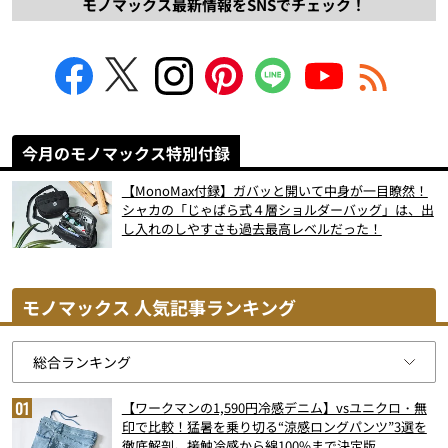
モノマックス最新情報をSNSでチェック！
今月のモノマックス特別付録
【MonoMax付録】ガバッと開いて中身が一目瞭然！
シャカの「じゃばら式４層ショルダーバッグ」は、出
し入れのしやすさも過去最高レベルだった！
モノマックス 人気記事ランキング
【ワークマンの1,590円冷感デニム】vsユニクロ・無
印で比較！猛暑を乗り切る“涼感ロングパンツ”3選を
徹底解剖。接触冷感から綿100%まで決定版