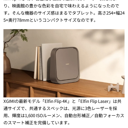
り、映画館の豊かな色彩を自宅で味わえるようになったので
す。そんな機器のサイズ感はまるでタブレット。高さ254×幅24
5×奥行78mmというコンパクトサイズなのです。
XGIMIの最新モデル「Elfin Flip 4K」と「Elfin Flip Laser」は共
通サイズで、共通するスペックは、光源に3色レーザーを採
用、輝度は1,600 ISOルーメン、自動台形補正／自動フォーカス
のスマート補正を完備しています。