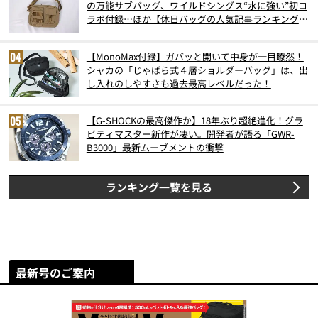
の万能サブバッグ、ワイルドシングス“水に強い”初コ
ラボ付録…ほか【休日バッグの人気記事ランキングベ
スト3】（2026年6月版）
【MonoMax付録】ガバッと開いて中身が一目瞭然！
シャカの「じゃばら式４層ショルダーバッグ」は、出
し入れのしやすさも過去最高レベルだった！
【G-SHOCKの最高傑作か】18年ぶり超絶進化！グラ
ビティマスター新作が凄い。開発者が語る「GWR-
B3000」最新ムーブメントの衝撃
ランキング一覧を見る
最新号のご案内