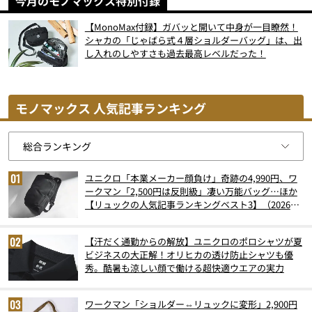
今月のモノマックス特別付録
【MonoMax付録】ガバッと開いて中身が一目瞭然！
シャカの「じゃばら式４層ショルダーバッグ」は、出
し入れのしやすさも過去最高レベルだった！
モノマックス 人気記事ランキング
ユニクロ「本業メーカー顔負け」奇跡の4,990円、ワ
ークマン「2,500円は反則級」凄い万能バッグ…ほか
【リュックの人気記事ランキングベスト3】（2026年
6月版）
【汗だく通勤からの解放】ユニクロのポロシャツが夏
ビジネスの大正解！オリヒカの透け防止シャツも優
秀。酷暑も涼しい顔で働ける超快適ウエアの実力
ワークマン「ショルダー⇔リュックに変形」2,900円