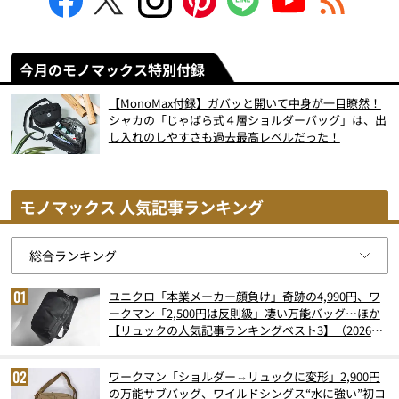
今月のモノマックス特別付録
【MonoMax付録】ガバッと開いて中身が一目瞭然！
シャカの「じゃばら式４層ショルダーバッグ」は、出
し入れのしやすさも過去最高レベルだった！
モノマックス 人気記事ランキング
ユニクロ「本業メーカー顔負け」奇跡の4,990円、ワ
ークマン「2,500円は反則級」凄い万能バッグ…ほか
【リュックの人気記事ランキングベスト3】（2026年
6月版）
ワークマン「ショルダー⇔リュックに変形」2,900円
の万能サブバッグ、ワイルドシングス“水に強い”初コ