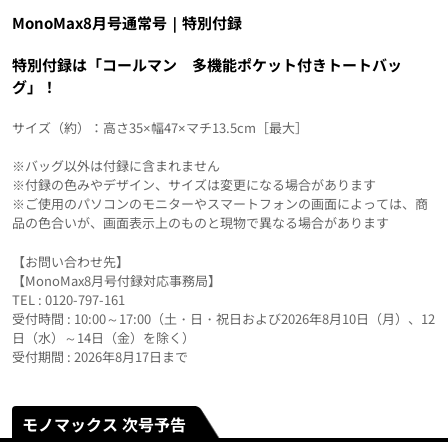
MonoMax8月号通常号｜特別付録
特別付録は「コールマン 多機能ポケット付きトートバッ
グ」！
サイズ（約）：高さ35×幅47×マチ13.5cm［最大］
※バッグ以外は付録に含まれません
※付録の色みやデザイン、サイズは変更になる場合があります
※ご使用のパソコンのモニターやスマートフォンの画面によっては、商
品の色合いが、画面表示上のものと現物で異なる場合があります
【お問い合わせ先】
【MonoMax8月号付録対応事務局】
TEL : 0120-797-161
受付時間 : 10:00～17:00（土・日・祝日および2026年8月10日（月）、12
日（水）～14日（金）を除く）
受付期間 : 2026年8月17日まで
モノマックス 次号予告