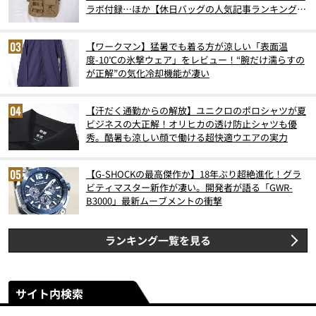
ラボ付録…ほか【休日バッグの人気記事ランキングベ
スト3】（2026年6月版）
【ワークマン】猛暑でも着る方が涼しい「表面温
度-10℃の氷撃ウェア」をレビュー！“腕だけ濡らすの
が正解”の気化冷却機能が凄い
【汗だく通勤からの解放】ユニクロのポロシャツが夏
ビジネスの大正解！オリヒカの透け防止シャツも優
秀。酷暑も涼しい顔で働ける超快適ウエアの実力
【G-SHOCKの最高傑作か】18年ぶり超絶進化！グラ
ビティマスター新作が凄い。開発者が語る「GWR-
B3000」最新ムーブメントの衝撃
ランキング一覧を見る
サイト内検索