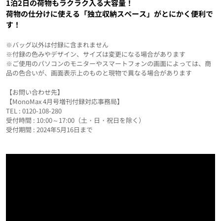
1泊2日の荷物もラクラク入る大容量！
荷物の仕分けに使える「独立収納スペース」がとにかく便利で
す！
※バッグ以外は付録に含まれません
※付録の色みやデザイン、サイズは変更になる場合があります
※ご使用のパソコンのモニターやスマートフォンの画面によっては、商
品の色合いが、画面表示上のものと現物で異なる場合があります
【お問い合わせ先】
【MonoMax 4月号増刊付録対応事務局】
TEL : 0120-108-280
受付時間 : 10:00～17:00（土・日・祝日を除く）
受付期間 : 2024年5月16日まで