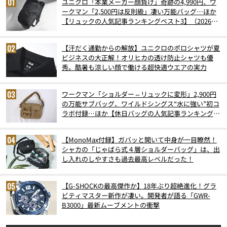
ユニクロ「本業メーカー顔負け」奇跡の4,990円、ワ
ークマン「2,500円は反則級」凄い万能バッグ…ほか
【リュックの人気記事ランキングベスト3】（2026年
6月版）
【汗だく通勤からの解放】ユニクロのポロシャツが夏
ビジネスの大正解！オリヒカの透け防止シャツも優
秀。酷暑も涼しい顔で働ける超快適ウエアの実力
ワークマン「ショルダー⇔リュックに変形」2,900円
の万能サブバッグ、ワイルドシングス“水に強い”初コ
ラボ付録…ほか【休日バッグの人気記事ランキングベ
スト3】（2026年6月版）
【MonoMax付録】ガバッと開いて中身が一目瞭然！
シャカの「じゃばら式４層ショルダーバッグ」は、出
し入れのしやすさも過去最高レベルだった！
【G-SHOCKの最高傑作か】18年ぶり超絶進化！グラ
ビティマスター新作が凄い。開発者が語る「GWR-
B3000」最新ムーブメントの衝撃