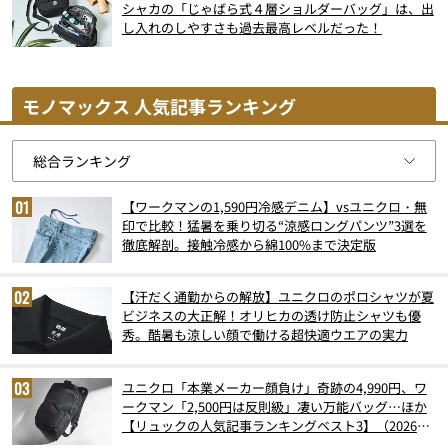
シャカの「じゃばら式４層ショルダーバッグ」は、出
し入れのしやすさも過去最高レベルだった！
モノマックス 人気記事ランキング
【ワークマンの1,590円冷感デニム】vsユニクロ・無
印で比較！猛暑を乗り切る“涼感ロングパンツ”3選を
徹底解剖。接触冷感から綿100%まで決定版
【汗だく通勤からの解放】ユニクロのポロシャツが夏
ビジネスの大正解！オリヒカの透け防止シャツも優
秀。酷暑も涼しい顔で働ける超快適ウエアの実力
ユニクロ「本業メーカー顔負け」奇跡の4,990円、ワ
ークマン「2,500円は反則級」凄い万能バッグ…ほか
【リュックの人気記事ランキングベスト3】（2026年
6月版）