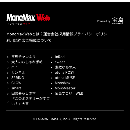
MonoMax Webとは？
運営会社
採用情報
プライバシーポリシー
利用規約
広告掲載について
宝島チャンネル
InRed
大人のおしゃれ手帖
sweet
mini
素敵なあの人
リンネル
otona ROSY
SPRiNG
otona MUSE
GLOW
MonoMax
smart
MonoMaster
田舎暮らしの本
宝島すごい！WEB
『このミステリーがすご
い！』大賞
© TAKARAJIMASHA,Inc. All Rights Reserved.