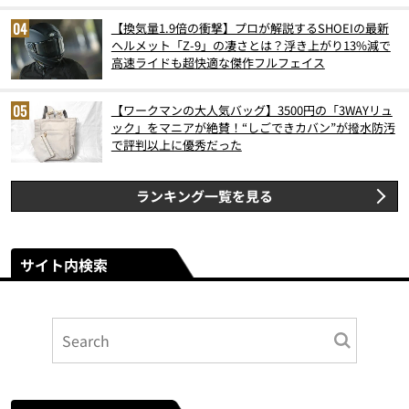
【換気量1.9倍の衝撃】プロが解説するSHOEIの最新
ヘルメット「Z-9」の凄さとは？浮き上がり13%減で
高速ライドも超快適な傑作フルフェイス
【ワークマンの大人気バッグ】3500円の「3WAYリュ
ック」をマニアが絶賛！“しごできカバン”が撥水防汚
で評判以上に優秀だった
ランキング一覧を見る
サイト内検索