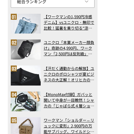
【ワークマンの1,590円冷感
デニム】vsユニクロ・無印で
比較！猛暑を乗り切る“涼感
ロングパンツ”3選を徹底解
剖。接触冷感から綿100%ま
ユニクロ「本業メーカー顔負
で決定版
け」奇跡の4,990円、ワーク
マン「2,500円は反則級」凄
い万能バッグ…ほか【リュッ
クの人気記事ランキングベス
【汗だく通勤からの解放】ユ
ト3】（2026年6月版）
ニクロのポロシャツが夏ビジ
ネスの大正解！オリヒカの透
け防止シャツも優秀。酷暑も
涼しい顔で働ける超快適ウエ
【MonoMax付録】ガバッと
アの実力
開いて中身が一目瞭然！シャ
2月1日から開始したサブスクリプションサービス「スズキ定額マイ
カの「じゃばら式４層ショル
ダーバッグ」は、出し入れの
しやすさも過去最高レベルだ
ワークマン「ショルダー⇔リ
った！
ュックに変形」2,900円の万
能サブバッグ、ワイルドシン