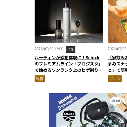
2026/07/09 12:00
2026/07/09
PR
ルーティンが感動体験に！Schick
【家飲み
のプレミアムライン「プロジスタ」
まみスナ
で始めるワンランク上のヒゲ剃り習
と」で簡
慣
雑貨
グルメ