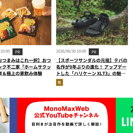
 10:00
2026/06/30 10:00
PR
PR
おつまみはこれ一択】おつ
【スポーツサンダルの元祖】テバの
ック不二家「ホームサクッ
名作が9年ぶりの進化！ アップデー
単＆極上の家飲み体験
トした「ハリケーン XLT3」の魅力
を識者があらゆる角度から徹底解
靴
説！