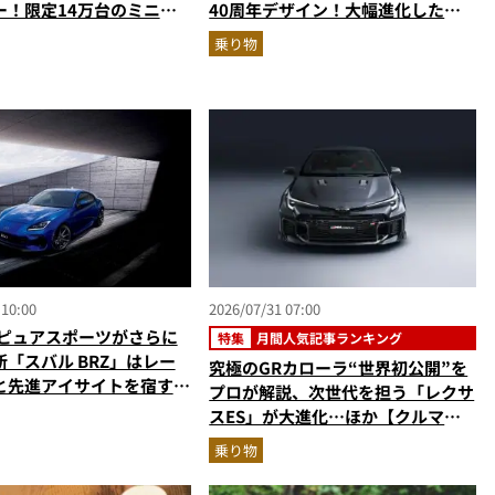
ー！限定14万台のミニカ
40周年デザイン！大幅進化した至
型演出に大人も子供も大興
高のスーパースポーツを乗り物ライ
乗り物
なし
ターが解説
 10:00
2026/07/31 07:00
Rピュアスポーツがさらに
特集
月間人気記事ランキング
「スバル BRZ」はレー
究極のGRカローラ“世界初公開”を
と先進アイサイトを宿す傑
プロが解説、次世代を担う「レクサ
スES」が大進化…ほか【クルマの
人気記事ランキングベスト3】
乗り物
（2026年6月版）