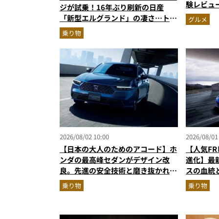
験レビュ
ジが試乗！16年ぶり刷新の日産
ー＆体験
「新型エルグランド」の凄さ…トル
グルメ
奮間違い
ク500Nm超の第3世代e-POWER＆
乗り物
和の格調高きデザインを徹底チェッ
ク
2026/08/02 10:00
2026/08/01
【日本の大人のためのアコード】ホ
【人気F
ンダの最高峰セダンがデザイン改
進化】最新
良。先進の安全技術と磨き抜かれた
スの血統
美しさでさらに上質に
作へ
乗り物
乗り物