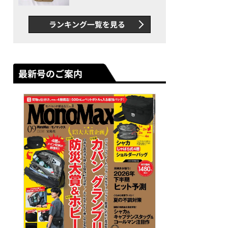
グス“水に強い”初コラボ付
録…ほか【休日バッグの人気
ランキング一覧を見る
記事ランキングベスト3】
（2026年6月版）
最新号のご案内