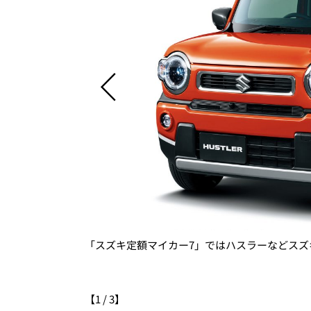
分まとめて月々ず
「スズキ定額マイカー7」ではハスラーなどスズ
【
1
/
3
】