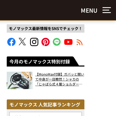
MENU
モノマックス最新情報をSNSでチェック！
今月のモノマックス特別付録
【MonoMax付録】ガバッと開い
て中身が一目瞭然！シャカの
「じゃばら式４層ショルダーバ
ッグ」は、出し入れのしやすさ
も過去最高レベルだった！
モノマックス 人気記事ランキング