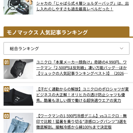
シャカの「じゃばら式４層ショルダーバッグ」は、出
し入れのしやすさも過去最高レベルだった！
モノマックス 人気記事ランキング
ユニクロ「本業メーカー顔負け」奇跡の4,990円、ワ
ークマン「2,500円は反則級」凄い万能バッグ…ほか
【リュックの人気記事ランキングベスト3】（2026年
6月版）
【汗だく通勤からの解放】ユニクロのポロシャツが夏
ビジネスの大正解！オリヒカの透け防止シャツも優
秀。酷暑も涼しい顔で働ける超快適ウエアの実力
【ワークマンの1,590円冷感デニム】vsユニクロ・無
印で比較！猛暑を乗り切る“涼感ロングパンツ”3選を
徹底解剖。接触冷感から綿100%まで決定版