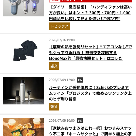
【ダイソー徹底検証】「ハンディファンは高い
方が良い」はホント？ 300円・700円・1,000
円商品を比較して見えた違いと“選び方”
トピックス
2026/07/16 19:00
【寝床の熱を強制リセット】“エアコンなし”で
もぐっすり眠れる！ 熱帯夜を攻略する
MonoMax的「最強快眠セット」はコレだ
雑貨
2026/07/09 12:00
PR
ルーティンが感動体験に！Schickのプレミア
ムライン「プロジスタ」で始めるワンランク上
のヒゲ剃り習慣
雑貨
2026/07/09 10:00
PR
【家飲みおつまみはこれ一択】おつまみスナッ
ク不二家「ホームサクッと」で簡単＆極上の家