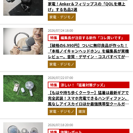
家電！Anker＆フィリップスの「QOLを爆上
げ」する名品2選
家電・デジモノ
2026/07/24 18:00
特集
編集長が注目する新作「コレ買いです」
【破格の6,990円】ついに無印良品が作った！
「本格ノイキャンヘッドホン」を編集長が実機
レビュー。音質・デザイン・コスパすべてが大
正解だった『コレ買いです』Vol.171
家電・デジモノ
2026/07/22 07:00
特集
涼しい！「猛暑対策グッズ」
【もはや持ち歩くクーラー】猛暑は最新ギアで
完全武装！スマホ充電できるハンディファン、
風なしアイスカイロほか最強携帯型クールガジ
ェット4選
家電・デジモノ
雑貨
2026/07/18 20:00
特集
体験レポート