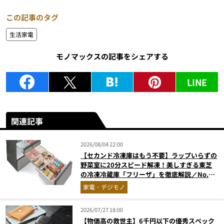
この記事のタグ
生活家電
モノマックスの記事をシェアする
LINE
関連記事
2026/08/04 22:00
【セカンド冷凍庫はもう不要】ラップいらずの
野菜室に20分スピード解凍！美しすぎる東芝
の冷凍冷蔵庫「フリーザ」を徹底解説／No.1
モノ雑誌編集長が選ぶ『センスがいい家電』
家電・デジモノ
Vol.10
2026/07/27 18:00
【物価高の救世主】6千円以下の優秀スペック