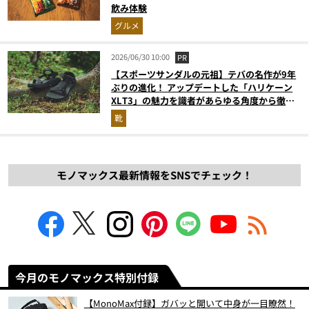
飲み体験
グルメ
2026/06/30 10:00
PR
【スポーツサンダルの元祖】テバの名作が9年
ぶりの進化！ アップデートした「ハリケーン
XLT3」の魅力を識者があらゆる角度から徹底
解説！
靴
モノマックス最新情報をSNSでチェック！
今月のモノマックス特別付録
【MonoMax付録】ガバッと開いて中身が一目瞭然！