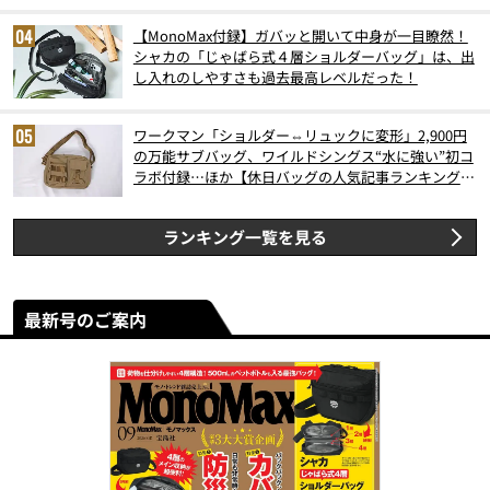
【MonoMax付録】ガバッと開いて中身が一目瞭然！
シャカの「じゃばら式４層ショルダーバッグ」は、出
し入れのしやすさも過去最高レベルだった！
ワークマン「ショルダー⇔リュックに変形」2,900円
の万能サブバッグ、ワイルドシングス“水に強い”初コ
ラボ付録…ほか【休日バッグの人気記事ランキングベ
スト3】（2026年6月版）
ランキング一覧を見る
最新号のご案内