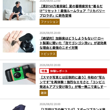
2026/08/05 22:00
【累計50万着突破】夏の蓄積疲労を“着るだ
け”リセット！最強ルームウェア「リカバリー
プロラボ」に新色登場
ファッション
2026/08/05 20:00
【絶望的】加齢臭はどうしようもない!? ロー
ト製薬に聞いた「泡でゴシゴシ洗い」が逆効果
な理由と最強のニオイ対策
トピックス
2026/08/03 20:00
特集
体験レポート
【スマホ写真とは圧倒的に違う】令和の“写ル
ンです”を再体験！強烈なエモさと「コンビニ
発送＆アプリ受け取り」が唯一無二で楽しすぎ
た
雑貨
2026/08/02 20:00
【1万円以下の神コスパ】スポーツブランド発