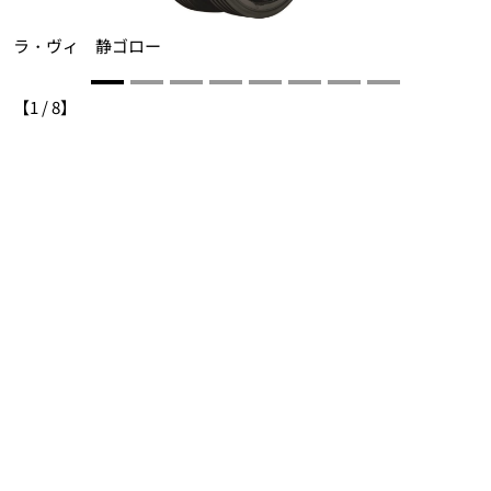
ラ・ヴィ 静ゴロー
【
1
/
8
】