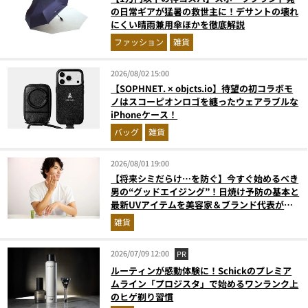
の日常ギアが猛暑の救世主に！デサントの壊れ
にくい晴雨兼用傘ほかを徹底解説
ファッション
雑貨
2026/08/02 15:00
【SOPHNET. × objcts.io】待望の初コラボモ
ノはスコーピオンロゴを纏ったウェアラブルな
iPhoneケース！
バッグ
雑貨
2026/08/01 19:00
【将来シミだらけ…を防ぐ】今すぐ始めるべき
男の“グッドエイジング”！日焼け予防の基本と
最新UVアイテムを美容家＆ブランド代表がプ
ロ目線で指南／大人の価値向上研究所
雑貨
2026/07/09 12:00
PR
ルーティンが感動体験に！Schickのプレミア
ムライン「プロジスタ」で始めるワンランク上
のヒゲ剃り習慣