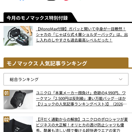
今月のモノマックス特別付録
【MonoMax付録】ガバッと開いて中身が一目瞭然！
シャカの「じゃばら式４層ショルダーバッグ」は、出
し入れのしやすさも過去最高レベルだった！
モノマックス 人気記事ランキング
ユニクロ「本業メーカー顔負け」奇跡の4,990円、ワ
ークマン「2,500円は反則級」凄い万能バッグ…ほか
【リュックの人気記事ランキングベスト3】（2026年
6月版）
【汗だく通勤からの解放】ユニクロのポロシャツが夏
ビジネスの大正解！オリヒカの透け防止シャツも優
秀。酷暑も涼しい顔で働ける超快適ウエアの実力