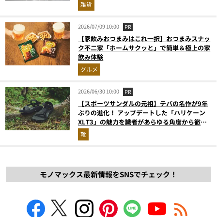
雑貨
2026/07/09 10:00
PR
【家飲みおつまみはこれ一択】おつまみスナッ
ク不二家「ホームサクッと」で簡単＆極上の家
飲み体験
グルメ
2026/06/30 10:00
PR
【スポーツサンダルの元祖】テバの名作が9年
ぶりの進化！ アップデートした「ハリケーン
XLT3」の魅力を識者があらゆる角度から徹底
解説！
靴
モノマックス最新情報をSNSでチェック！