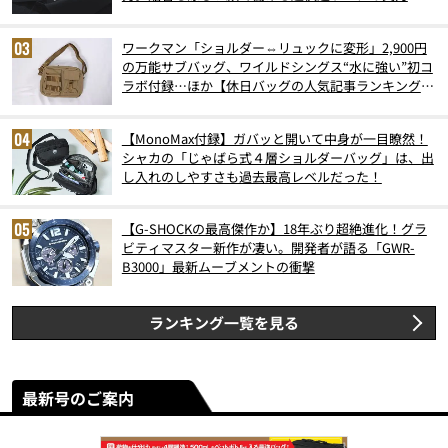
ワークマン「ショルダー⇔リュックに変形」2,900円
の万能サブバッグ、ワイルドシングス“水に強い”初コ
ラボ付録…ほか【休日バッグの人気記事ランキングベ
スト3】（2026年6月版）
【MonoMax付録】ガバッと開いて中身が一目瞭然！
シャカの「じゃばら式４層ショルダーバッグ」は、出
し入れのしやすさも過去最高レベルだった！
【G-SHOCKの最高傑作か】18年ぶり超絶進化！グラ
ビティマスター新作が凄い。開発者が語る「GWR-
B3000」最新ムーブメントの衝撃
ランキング一覧を見る
最新号のご案内