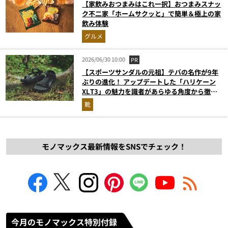
【家飲みおつまみはこれ一択】おつまみスナッ
ク不二家「ホームサクッと」で簡単＆極上の家
飲み体験
グルメ
2026/06/30 10:00
PR
【スポーツサンダルの元祖】テバの名作が9年
ぶりの進化！ アップデートした「ハリケーン
XLT3」の魅力を識者があらゆる角度から徹底
解説！
靴
モノマックス最新情報をSNSでチェック！
今月のモノマックス特別付録