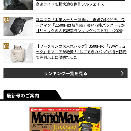
高速ライドも超快適な傑作フルフェイス
ユニクロ「本業メーカー顔負け」奇跡の4,990円、ワ
ークマン「2,500円は反則級」凄い万能バッグ…ほか
【リュックの人気記事ランキングベスト3】（2026年
6月版）
【ワークマンの大人気バッグ】3500円の「3WAYリュ
ック」をマニアが絶賛！“しごできカバン”が撥水防汚
で評判以上に優秀だった
ランキング一覧を見る
最新号のご案内