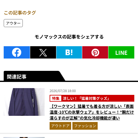
この記事のタグ
アウター
モノマックスの記事をシェアする
LINE
関連記事
2026/07/28 18:00
特集
涼しい！「猛暑対策グッズ」
【ワークマン】猛暑でも着る方が涼しい「表面
温度-10℃の氷撃ウェア」をレビュー！“腕だけ
濡らすのが正解”の気化冷却機能が凄い
アウトドア
ファッション