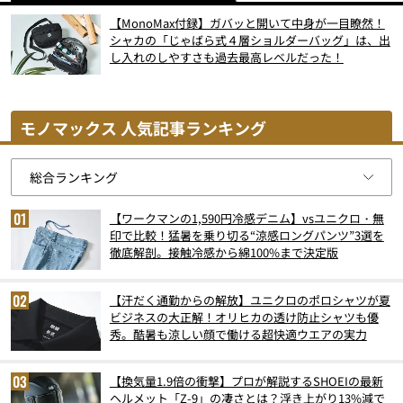
【MonoMax付録】ガバッと開いて中身が一目瞭然！
シャカの「じゃばら式４層ショルダーバッグ」は、出
し入れのしやすさも過去最高レベルだった！
モノマックス 人気記事ランキング
【ワークマンの1,590円冷感デニム】vsユニクロ・無
印で比較！猛暑を乗り切る“涼感ロングパンツ”3選を
徹底解剖。接触冷感から綿100%まで決定版
【汗だく通勤からの解放】ユニクロのポロシャツが夏
ビジネスの大正解！オリヒカの透け防止シャツも優
秀。酷暑も涼しい顔で働ける超快適ウエアの実力
【換気量1.9倍の衝撃】プロが解説するSHOEIの最新
ヘルメット「Z-9」の凄さとは？浮き上がり13%減で