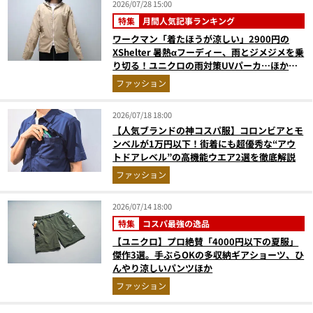
2026/07/28 15:00
特集
月間人気記事ランキング
ワークマン「着たほうが涼しい」2900円の
XShelter 暑熱αフーディー、雨とジメジメを乗
り切る！ユニクロの雨対策UVパーカ…ほか
【アウターの人気記事ランキングベスト3】
ファッション
（2026年6月版）
2026/07/18 18:00
【人気ブランドの神コスパ服】コロンビアとモ
ンベルが1万円以下！街着にも超優秀な“アウ
トドアレベル”の高機能ウエア2選を徹底解説
ファッション
2026/07/14 18:00
特集
コスパ最強の逸品
【ユニクロ】プロ絶賛「4000円以下の夏服」
傑作3選。手ぶらOKの多収納ギアショーツ、ひ
んやり涼しいパンツほか
ファッション