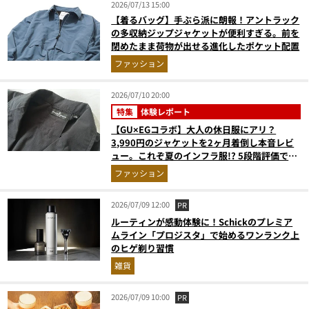
2026/07/13 15:00
【着るバッグ】手ぶら派に朗報！アントラック
の多収納ジップジャケットが便利すぎる。前を
閉めたまま荷物が出せる進化したポケット配置
ファッション
2026/07/10 20:00
特集
体験レポート
【GU×EGコラボ】大人の休日服にアリ？
3,990円のジャケットを2ヶ月着倒し本音レビ
ュー。これぞ夏のインフラ服!? 5段階評価で採
点
ファッション
2026/07/09 12:00
PR
ルーティンが感動体験に！Schickのプレミア
ムライン「プロジスタ」で始めるワンランク上
のヒゲ剃り習慣
雑貨
2026/07/09 10:00
PR