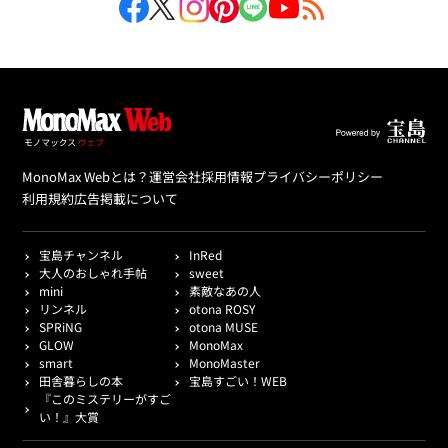
MonoMax Webとは？
運営会社
採用情報
プライバシーポリシー
利用規約
広告掲載について
宝島チャンネル
InRed
大人のおしゃれ手帖
sweet
mini
素敵なあの人
リンネル
otona ROSY
SPRiNG
otona MUSE
GLOW
MonoMax
smart
MonoMaster
田舎暮らしの本
宝島すごい！WEB
『このミステリーがすご
い！』大賞