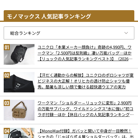
モノマックス 人気記事ランキング
ユニクロ「本業メーカー顔負け」奇跡の4,990円、ワ
ークマン「2,500円は反則級」凄い万能バッグ…ほか
【リュックの人気記事ランキングベスト3】（2026年
6月版）
【汗だく通勤からの解放】ユニクロのポロシャツが夏
ビジネスの大正解！オリヒカの透け防止シャツも優
秀。酷暑も涼しい顔で働ける超快適ウエアの実力
ワークマン「ショルダー⇔リュックに変形」2,900円
の万能サブバッグ、ワイルドシングス“水に強い”初コ
ラボ付録…ほか【休日バッグの人気記事ランキングベ
スト3】（2026年6月版）
【MonoMax付録】ガバッと開いて中身が一目瞭然！
シャカの「じゃばら式４層ショルダーバッグ」は、出