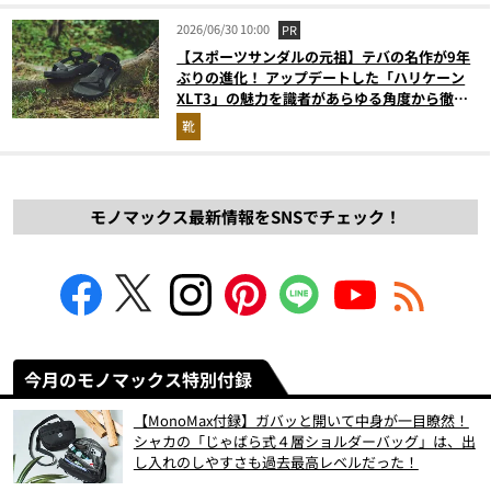
2026/06/30 10:00
PR
【スポーツサンダルの元祖】テバの名作が9年
ぶりの進化！ アップデートした「ハリケーン
XLT3」の魅力を識者があらゆる角度から徹底
解説！
靴
モノマックス最新情報をSNSでチェック！
今月のモノマックス特別付録
【MonoMax付録】ガバッと開いて中身が一目瞭然！
シャカの「じゃばら式４層ショルダーバッグ」は、出
し入れのしやすさも過去最高レベルだった！