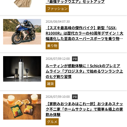
「最強テックウエア」セットアップ
ファッション
2026/08/04 07:30
【スズキ最高峰の傑作バイク】新型「GSX-
R1000R」は歴代カラーの40周年デザイン！大
幅進化した至高のスーパースポーツを乗り物ラ
イターが解説
乗り物
2026/07/09 12:00
PR
ルーティンが感動体験に！Schickのプレミア
ムライン「プロジスタ」で始めるワンランク上
のヒゲ剃り習慣
雑貨
2026/07/09 10:00
PR
【家飲みおつまみはこれ一択】おつまみスナッ
ク不二家「ホームサクッと」で簡単＆極上の家
飲み体験
グルメ