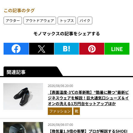
この記事のタグ
アウター
アウトドアウェア
トップス
バイク
モノマックスの記事をシェアする
LINE
関連記事
2026/08/06 20:00
【表面温度-3℃の革新靴】“酷暑に勝つ”最新ビ
ジネスウェアを解説！巨大通気口シューズ＆イ
オンの洗える1万円台セットアップほか
ファッション
靴
2026/08/06 07:00
【換気量1.9倍の衝撃】プロが解説するSHOEI