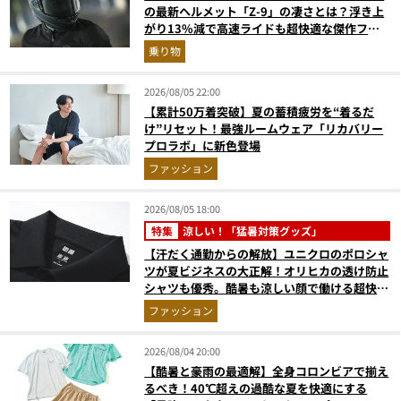
の最新ヘルメット「Z-9」の凄さとは？浮き上
がり13%減で高速ライドも超快適な傑作フル
フェイス
乗り物
2026/08/05 22:00
【累計50万着突破】夏の蓄積疲労を“着るだ
け”リセット！最強ルームウェア「リカバリー
プロラボ」に新色登場
ファッション
2026/08/05 18:00
特集
涼しい！「猛暑対策グッズ」
【汗だく通勤からの解放】ユニクロのポロシャ
ツが夏ビジネスの大正解！オリヒカの透け防止
シャツも優秀。酷暑も涼しい顔で働ける超快適
ウエアの実力
ファッション
2026/08/04 20:00
【酷暑と豪雨の最適解】全身コロンビアで揃え
るべき！40℃超えの過酷な夏を快適にする