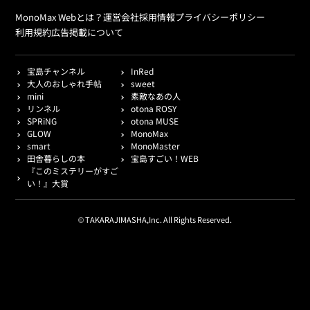
MonoMax Webとは？
運営会社
採用情報
プライバシーポリシー
利用規約
広告掲載について
宝島チャンネル
InRed
大人のおしゃれ手帖
sweet
mini
素敵なあの人
リンネル
otona ROSY
SPRiNG
otona MUSE
GLOW
MonoMax
smart
MonoMaster
田舎暮らしの本
宝島すごい！WEB
『このミステリーがすご
い！』大賞
© TAKARAJIMASHA,Inc. All Rights Reserved.