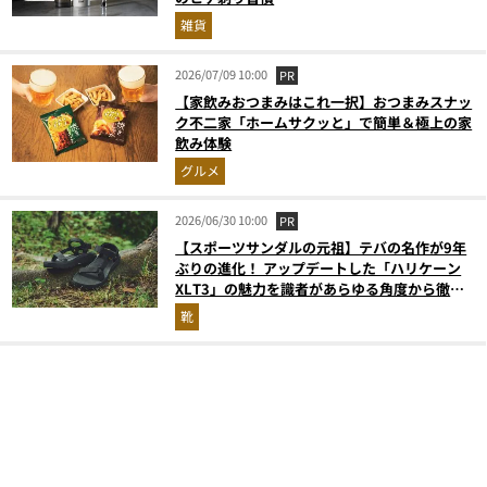
雑貨
2026/07/09 10:00
PR
【家飲みおつまみはこれ一択】おつまみスナッ
ク不二家「ホームサクッと」で簡単＆極上の家
飲み体験
グルメ
2026/06/30 10:00
PR
【スポーツサンダルの元祖】テバの名作が9年
ぶりの進化！ アップデートした「ハリケーン
XLT3」の魅力を識者があらゆる角度から徹底
解説！
靴