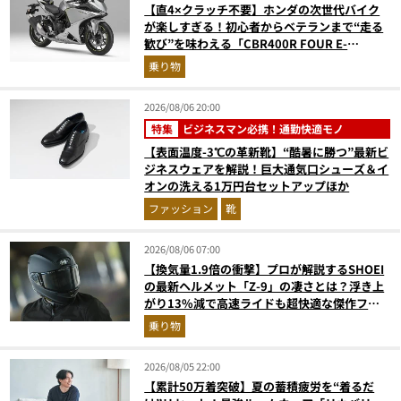
【直4×クラッチ不要】ホンダの次世代バイク
が楽しすぎる！初心者からベテランまで“走る
歓び”を味わえる「CBR400R FOUR E-
Clutch」を徹底解説
乗り物
2026/08/06 20:00
特集
ビジネスマン必携！通勤快適モノ
【表面温度-3℃の革新靴】“酷暑に勝つ”最新ビ
ジネスウェアを解説！巨大通気口シューズ＆イ
オンの洗える1万円台セットアップほか
ファッション
靴
2026/08/06 07:00
【換気量1.9倍の衝撃】プロが解説するSHOEI
の最新ヘルメット「Z-9」の凄さとは？浮き上
がり13%減で高速ライドも超快適な傑作フル
フェイス
乗り物
2026/08/05 22:00
【累計50万着突破】夏の蓄積疲労を“着るだ