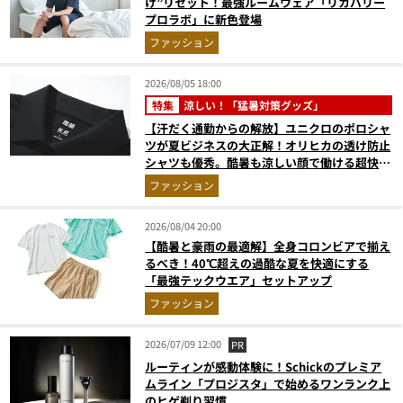
け”リセット！最強ルームウェア「リカバリー
プロラボ」に新色登場
ファッション
2026/08/05 18:00
特集
涼しい！「猛暑対策グッズ」
【汗だく通勤からの解放】ユニクロのポロシャ
ツが夏ビジネスの大正解！オリヒカの透け防止
シャツも優秀。酷暑も涼しい顔で働ける超快適
ウエアの実力
ファッション
2026/08/04 20:00
【酷暑と豪雨の最適解】全身コロンビアで揃え
るべき！40℃超えの過酷な夏を快適にする
「最強テックウエア」セットアップ
ファッション
2026/07/09 12:00
PR
ルーティンが感動体験に！Schickのプレミア
ムライン「プロジスタ」で始めるワンランク上
のヒゲ剃り習慣