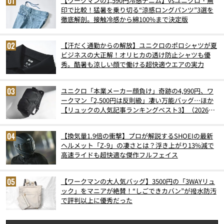
【ワークマンの1,590円冷感デニム】vsユニクロ・無
印で比較！猛暑を乗り切る“涼感ロングパンツ”3選を
徹底解剖。接触冷感から綿100%まで決定版
【汗だく通勤からの解放】ユニクロのポロシャツが夏
ビジネスの大正解！オリヒカの透け防止シャツも優
秀。酷暑も涼しい顔で働ける超快適ウエアの実力
ユニクロ「本業メーカー顔負け」奇跡の4,990円、ワ
ークマン「2,500円は反則級」凄い万能バッグ…ほか
【リュックの人気記事ランキングベスト3】（2026年
6月版）
【換気量1.9倍の衝撃】プロが解説するSHOEIの最新
ヘルメット「Z-9」の凄さとは？浮き上がり13%減で
高速ライドも超快適な傑作フルフェイス
【ワークマンの大人気バッグ】3500円の「3WAYリュ
ック」をマニアが絶賛！“しごできカバン”が撥水防汚
で評判以上に優秀だった