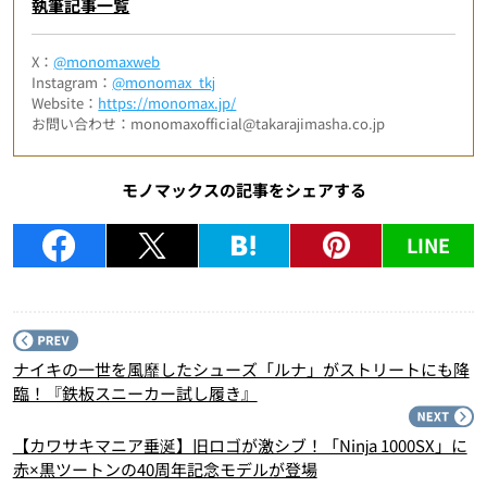
執筆記事一覧
X：
@monomaxweb
Instagram：
@monomax_tkj
Website：
https://monomax.jp/
お問い合わせ：monomaxofficial@takarajimasha.co.jp
モノマックスの記事をシェアする
LINE
P
ナイキの一世を風靡したシューズ「ルナ」がストリートにも降
臨！『鉄板スニーカー試し履き』
N
【カワサキマニア垂涎】旧ロゴが激シブ！「Ninja 1000SX」に
赤×黒ツートンの40周年記念モデルが登場