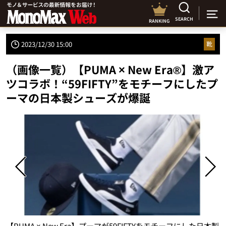
SEARCH
RANKING
2023/12/30 15:00
靴
（画像一覧）【PUMA × New Era®】激ア
ツコラボ！“59FIFTY”をモチーフにしたプ
ーマの日本製シューズが爆誕
【PUMA × New Era】プーマが59FIFTYをモチーフにした日本製
【