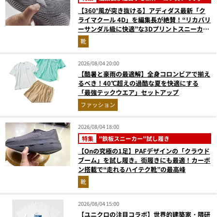
【360°風が突き抜ける】アディダス最新「ク
ライマクール 4D」を編集長が絶賛！“リカバリ
ーサンダル級に快適”な3Dプリントスニーカー
『コレ買いです』Vol.173
靴
2026/08/04 20:00
【酷暑と豪雨の最適解】全身コロンビアで揃え
るべき！40℃超えの過酷な夏を快適にする
「最強テックウエア」セットアップ
ファッション
2026/08/04 18:00
特集
"鉄板スニーカー"試し履き
【Onの究極の1足】PAFデザインの「クラウド
ブーム」を試し履き。街履きにも最適！カーボ
ン搭載で“走れるハイテク靴”の最高峰
靴
2026/08/04 15:00
【ユニクロの注目コラボ】世界的建築家・隈研