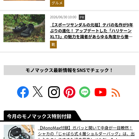
グルメ
2026/06/30 10:00
PR
【スポーツサンダルの元祖】テバの名作が9年
ぶりの進化！ アップデートした「ハリケーン
XLT3」の魅力を識者があらゆる角度から徹底
解説！
靴
モノマックス最新情報をSNSでチェック！
今月のモノマックス特別付録
【MonoMax付録】ガバッと開いて中身が一目瞭然！
シャカの「じゃばら式４層ショルダーバッグ」は、出