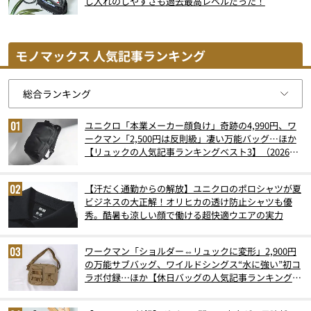
し入れのしやすさも過去最高レベルだった！
モノマックス 人気記事ランキング
ユニクロ「本業メーカー顔負け」奇跡の4,990円、ワ
ークマン「2,500円は反則級」凄い万能バッグ…ほか
【リュックの人気記事ランキングベスト3】（2026年
6月版）
【汗だく通勤からの解放】ユニクロのポロシャツが夏
ビジネスの大正解！オリヒカの透け防止シャツも優
秀。酷暑も涼しい顔で働ける超快適ウエアの実力
ワークマン「ショルダー⇔リュックに変形」2,900円
の万能サブバッグ、ワイルドシングス“水に強い”初コ
ラボ付録…ほか【休日バッグの人気記事ランキングベ
スト3】（2026年6月版）