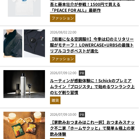
吾と藤本壮介が参戦！1500円で買える
「PEACE FOR ALL」最新作
ファッション
2026/08/02 22:00
【街着になる空調服®】今季は幻のミリタリー
服がモチーフ！ LOWERCASE×URBSの最強ト
リプルコラボベストが進化
ファッション
2026/07/09 12:00
PR
ルーティンが感動体験に！Schickのプレミア
ムライン「プロジスタ」で始めるワンランク上
のヒゲ剃り習慣
雑貨
2026/07/09 10:00
PR
【家飲みおつまみはこれ一択】おつまみスナッ
ク不二家「ホームサクッと」で簡単＆極上の家
飲み体験