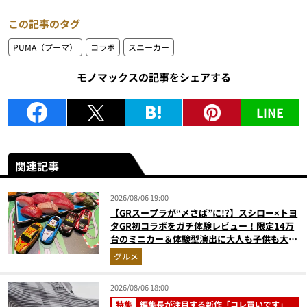
この記事のタグ
PUMA（プーマ）
コラボ
スニーカー
モノマックスの記事をシェアする
LINE
関連記事
2026/08/06 19:00
【GRスープラが“〆さば”に!?】スシロー×トヨ
タGR初コラボをガチ体験レビュー！限定14万
台のミニカー＆体験型演出に大人も子供も大興
奮間違いなし
グルメ
2026/08/06 18:00
特集
編集長が注目する新作「コレ買いです」