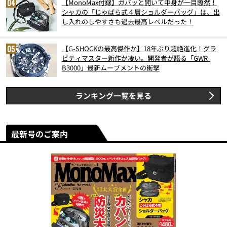
【MonoMax付録】ガバッと開いて中身が一目瞭然！
シャカの「じゃばら式４層ショルダーバッグ」は、出
し入れのしやすさも過去最高レベルだった！
【G-SHOCKの最高傑作か】18年ぶり超絶進化！グラ
ビティマスター新作が凄い。開発者が語る「GWR-
B3000」最新ムーブメントの衝撃
ランキング一覧を見る
最新号のご案内