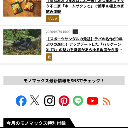
【家飲みおつまみはこれ一択】おつまみスナッ
ク不二家「ホームサクッと」で簡単＆極上の家
飲み体験
グルメ
2026/06/30 10:00
PR
【スポーツサンダルの元祖】テバの名作が9年
ぶりの進化！ アップデートした「ハリケーン
XLT3」の魅力を識者があらゆる角度から徹底
解説！
靴
モノマックス最新情報をSNSでチェック！
今月のモノマックス特別付録