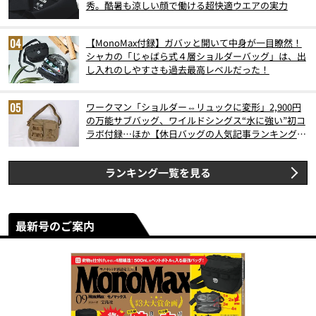
秀。酷暑も涼しい顔で働ける超快適ウエアの実力
【MonoMax付録】ガバッと開いて中身が一目瞭然！
シャカの「じゃばら式４層ショルダーバッグ」は、出
し入れのしやすさも過去最高レベルだった！
ワークマン「ショルダー⇔リュックに変形」2,900円
の万能サブバッグ、ワイルドシングス“水に強い”初コ
ラボ付録…ほか【休日バッグの人気記事ランキングベ
スト3】（2026年6月版）
ランキング一覧を見る
最新号のご案内