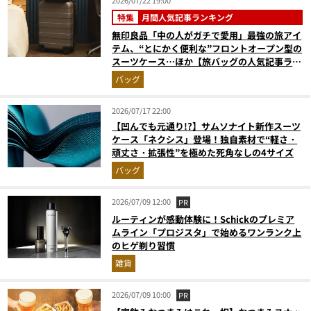
2026/07/22 19:00
特集
月間人気記事ランキング
無印良品「中の人がガチで愛用」最強の旅アイ
テム、“とにかく便利な”フロントオープン型の
スーツケース…ほか【旅バッグの人気記事ラン
キングベスト3】（2026年6月版）
バッグ
2026/07/17 22:00
【凹んでも元通り!?】サムソナイト新作スーツ
ケース「ネクシス」登場！独自素材で“軽さ・
頑丈さ・拡張性”を極めた死角なしの4サイズ
バッグ
2026/07/09 12:00
PR
ルーティンが感動体験に！Schickのプレミア
ムライン「プロジスタ」で始めるワンランク上
のヒゲ剃り習慣
雑貨
2026/07/09 10:00
PR