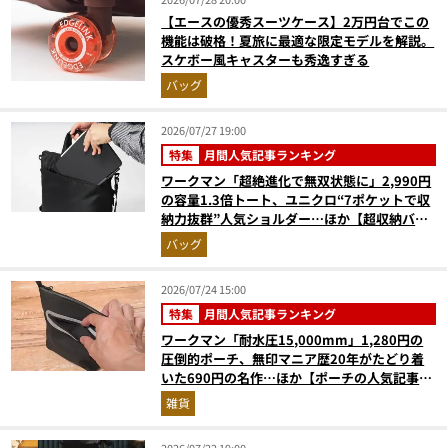
【エースの優秀スーツケース】2万円台でこの
機能は破格！夏旅に最適な限定モデルを解説。
スケボー風キャスターも秀逸すぎる
バッグ
2026/07/27 19:00
特集
月間人気記事ランキング
ワークマン「超絶進化で無双状態に」2,990円
の容量1.3倍トート、ユニクロ“7ポケットで収
納力抜群”人気ショルダー…ほか【超収納バッ
グの人気記事ランキングベスト3】（2026年6
バッグ
月版）
2026/07/24 15:00
特集
月間人気記事ランキング
ワークマン「耐水圧15,000mm」1,280円の
圧倒的ポーチ、無印マニア歴20年がたどり着
いた690円の名作…ほか【ポーチの人気記事ラ
ンキングベスト3】（2026年6月版）
雑貨