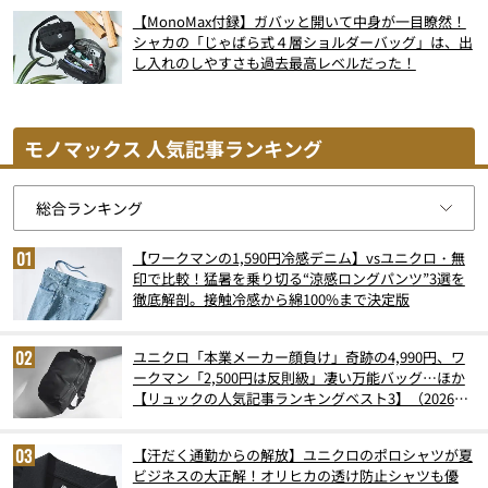
【MonoMax付録】ガバッと開いて中身が一目瞭然！
シャカの「じゃばら式４層ショルダーバッグ」は、出
し入れのしやすさも過去最高レベルだった！
モノマックス 人気記事ランキング
【ワークマンの1,590円冷感デニム】vsユニクロ・無
印で比較！猛暑を乗り切る“涼感ロングパンツ”3選を
徹底解剖。接触冷感から綿100%まで決定版
ユニクロ「本業メーカー顔負け」奇跡の4,990円、ワ
ークマン「2,500円は反則級」凄い万能バッグ…ほか
【リュックの人気記事ランキングベスト3】（2026年
6月版）
【汗だく通勤からの解放】ユニクロのポロシャツが夏
ビジネスの大正解！オリヒカの透け防止シャツも優