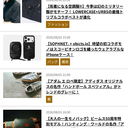
【街着になる空調服®】今季は幻のミリタリー
服がモチーフ！ LOWERCASE×URBSの最強ト
リプルコラボベストが進化
ファッション
2026/08/02 15:00
【SOPHNET. × objcts.io】待望の初コラボモ
ノはスコーピオンロゴを纏ったウェアラブルな
iPhoneケース！
バッグ
雑貨
2026/08/01 22:00
【アダム エ ロペ限定】アディダス オリジナル
スの名作「ハンドボール スペツィアル」がト
レンドのグレーに！
靴
2026/08/01 16:00
【大人の一生モノバッグ】ビームス50周年特
別モデル！ハンティング・ワールドの名作「ア