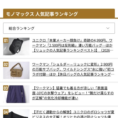
モノマックス 人気記事ランキング
ユニクロ「本業メーカー顔負け」奇跡の4,990円、ワ
ークマン「2,500円は反則級」凄い万能バッグ…ほか
【リュックの人気記事ランキングベスト3】（2026年
6月版）
ワークマン「ショルダー⇔リュックに変形」2,900円
の万能サブバッグ、ワイルドシングス“水に強い”初コ
ラボ付録…ほか【休日バッグの人気記事ランキングベ
スト3】（2026年6月版）
【ワークマン】猛暑でも着る方が涼しい「表面温
度-10℃の氷撃ウェア」をレビュー！“腕だけ濡らすの
が正解”の気化冷却機能が凄い
【汗だく通勤からの解放】ユニクロのポロシャツが夏
ビジネスの大正解！オリヒカの透け防止シャツも優