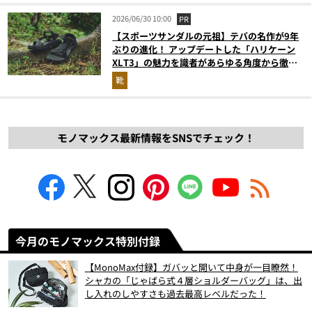
2026/06/30 10:00
PR
【スポーツサンダルの元祖】テバの名作が9年
ぶりの進化！ アップデートした「ハリケーン
XLT3」の魅力を識者があらゆる角度から徹底
解説！
靴
モノマックス最新情報をSNSでチェック！
今月のモノマックス特別付録
【MonoMax付録】ガバッと開いて中身が一目瞭然！
シャカの「じゃばら式４層ショルダーバッグ」は、出
し入れのしやすさも過去最高レベルだった！