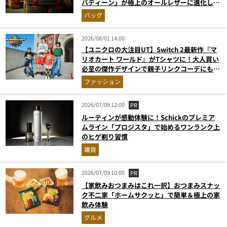
バディーン」が極上のオールレザーに進化して
登場
バッグ
2026/08/01 14:00
【ユニクロの大注目UT】Switch 2最新作『マ
リオカート ワールド』がTシャツに！大人買い
必至の傑作デザインで親子リンクコーデにも最
適
ファッション
2026/07/09 12:00
PR
ルーティンが感動体験に！Schickのプレミア
ムライン「プロジスタ」で始めるワンランク上
のヒゲ剃り習慣
雑貨
2026/07/09 10:00
PR
【家飲みおつまみはこれ一択】おつまみスナッ
ク不二家「ホームサクッと」で簡単＆極上の家
飲み体験
グルメ