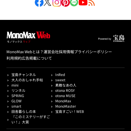
MonoMax Webとは？
運営会社
採用情報
プライバシーポリシー
利用規約
広告掲載について
宝島チャンネル
InRed
大人のおしゃれ手帖
sweet
mini
素敵なあの人
リンネル
otona ROSY
SPRiNG
otona MUSE
GLOW
MonoMax
smart
MonoMaster
田舎暮らしの本
宝島すごい！WEB
『このミステリーがすご
い！』大賞