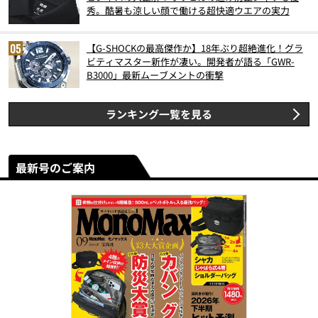
秀。酷暑も涼しい顔で働ける超快適ウエアの実力
【G-SHOCKの最高傑作か】18年ぶり超絶進化！グラ
ビティマスター新作が凄い。開発者が語る「GWR-
B3000」最新ムーブメントの衝撃
ランキング一覧を見る
最新号のご案内