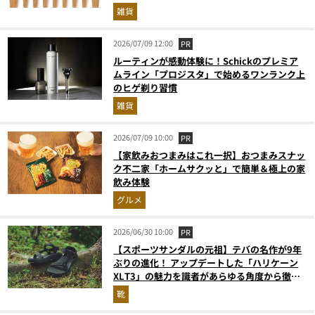
雑貨
2026/07/09 12:00
PR
ルーティンが感動体験に！Schickのプレミア
ムライン「プロジスタ」で始めるワンランク上
のヒゲ剃り習慣
雑貨
2026/07/09 10:00
PR
【家飲みおつまみはこれ一択】おつまみスナッ
ク不二家「ホームサクッと」で簡単＆極上の家
飲み体験
グルメ
2026/06/30 10:00
PR
【スポーツサンダルの元祖】テバの名作が9年
ぶりの進化！ アップデートした「ハリケーン
XLT3」の魅力を識者があらゆる角度から徹底
解説！
靴