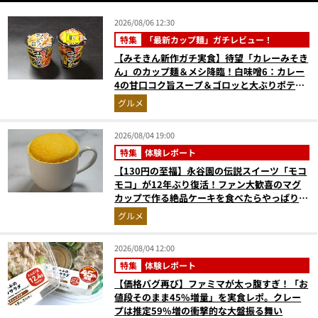
2026/08/06 12:30
特集
「最新カップ麺」ガチレビュー！
【みそきん新作ガチ実食】待望「カレーみそき
ん」のカップ麺＆メシ降臨！白味噌6：カレー
4の甘口コク旨スープ＆ゴロッと大ぶりポテト
に歓喜
グルメ
2026/08/04 19:00
特集
体験レポート
【130円の至福】永谷園の伝説スイーツ「モコ
モコ」が12年ぶり復活！ファン大歓喜のマグ
カップで作る絶品ケーキを食べたらやっぱり最
高にウマかった
グルメ
2026/08/04 12:00
特集
体験レポート
【価格バグ再び】ファミマが太っ腹すぎ！「お
値段そのまま45%増量」を実食レポ。クレー
プは推定59%増の衝撃的な大盤振る舞い