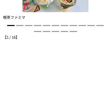
喫茶ファミマ
【
1
/
16
】