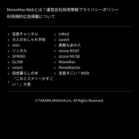
MonoMax Webとは？
運営会社
採用情報
プライバシーポリシー
利用規約
広告掲載について
宝島チャンネル
InRed
大人のおしゃれ手帖
sweet
mini
素敵なあの人
リンネル
otona ROSY
SPRiNG
otona MUSE
GLOW
MonoMax
smart
MonoMaster
田舎暮らしの本
宝島すごい！WEB
『このミステリーがすご
い！』大賞
© TAKARAJIMASHA,Inc. All Rights Reserved.