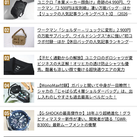
ユニクロ「本業メーカー顔負け」奇跡の4,990円、ワ
ークマン「2,500円は反則級」凄い万能バッグ…ほか
【リュックの人気記事ランキングベスト3】（2026年
6月版）
ワークマン「ショルダー⇔リュックに変形」2,900円
の万能サブバッグ、ワイルドシングス“水に強い”初コ
ラボ付録…ほか【休日バッグの人気記事ランキングベ
スト3】（2026年6月版）
【汗だく通勤からの解放】ユニクロのポロシャツが夏
ビジネスの大正解！オリヒカの透け防止シャツも優
秀。酷暑も涼しい顔で働ける超快適ウエアの実力
【MonoMax付録】ガバッと開いて中身が一目瞭然！
シャカの「じゃばら式４層ショルダーバッグ」は、出
し入れのしやすさも過去最高レベルだった！
【G-SHOCKの最高傑作か】18年ぶり超絶進化！グラ
ビティマスター新作が凄い。開発者が語る「GWR-
B3000」最新ムーブメントの衝撃