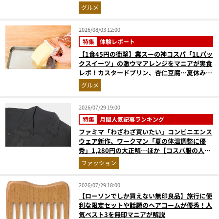
グルメ
2026/08/03 12:00
特集
体験レポート
【1食45円の衝撃】業スーの神コスパ「1Lパッ
クスイーツ」の激ウマアレンジをマニアが実食
レポ！カスタードプリン、杏仁豆腐…夏休みの
おやつに最強すぎた
グルメ
2026/07/29 19:00
特集
月間人気記事ランキング
ファミマ「わざわざ買いたい」コンビニエンス
ウェア新作、ワークマン「夏の体温調整に優
秀」1,280円の大正解…ほか【コスパ服の人気
記事ランキングベスト3】（2026年6月版）
ファッション
2026/07/29 18:00
【ローソンでしか買えない無印良品】旅行に便
利な限定セットや話題のヘアコームが優秀！人
気ベスト3を無印マニアが解説