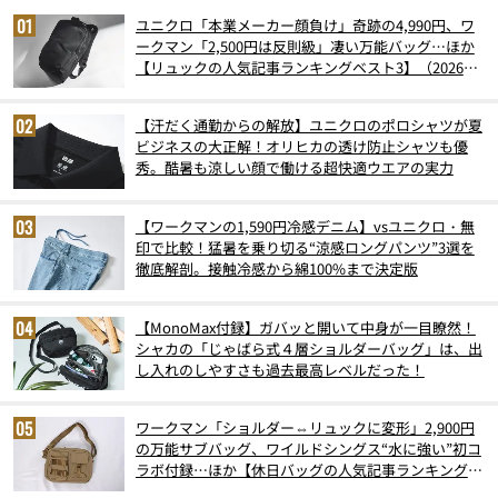
ユニクロ「本業メーカー顔負け」奇跡の4,990円、ワ
ークマン「2,500円は反則級」凄い万能バッグ…ほか
【リュックの人気記事ランキングベスト3】（2026年
6月版）
【汗だく通勤からの解放】ユニクロのポロシャツが夏
ビジネスの大正解！オリヒカの透け防止シャツも優
秀。酷暑も涼しい顔で働ける超快適ウエアの実力
【ワークマンの1,590円冷感デニム】vsユニクロ・無
印で比較！猛暑を乗り切る“涼感ロングパンツ”3選を
徹底解剖。接触冷感から綿100%まで決定版
【MonoMax付録】ガバッと開いて中身が一目瞭然！
シャカの「じゃばら式４層ショルダーバッグ」は、出
し入れのしやすさも過去最高レベルだった！
ワークマン「ショルダー⇔リュックに変形」2,900円
の万能サブバッグ、ワイルドシングス“水に強い”初コ
ラボ付録…ほか【休日バッグの人気記事ランキングベ
スト3】（2026年6月版）