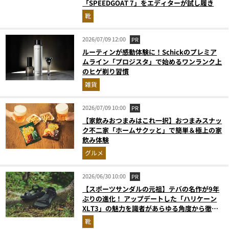
「SPEEDGOAT 7」をエディターが試し履き
靴
2026/07/09 12:00
PR
ルーティンが感動体験に！Schickのプレミア
ムライン「プロジスタ」で始めるワンランク上
のヒゲ剃り習慣
雑貨
2026/07/09 10:00
PR
【家飲みおつまみはこれ一択】おつまみスナッ
ク不二家「ホームサクッと」で簡単＆極上の家
飲み体験
グルメ
2026/06/30 10:00
PR
【スポーツサンダルの元祖】テバの名作が9年
ぶりの進化！ アップデートした「ハリケーン
XLT3」の魅力を識者があらゆる角度から徹底
解説！
靴