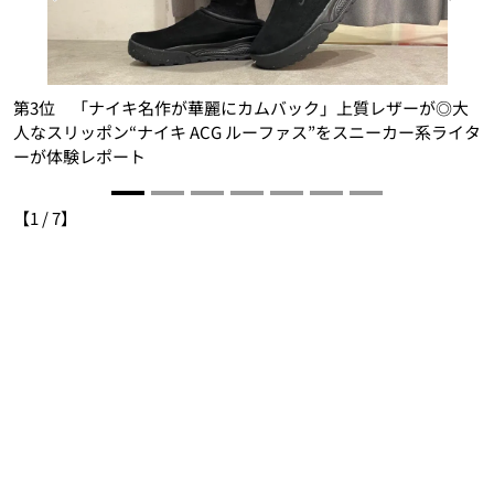
適
第3位 「ナイキ名作が華麗にカムバック」上質レザーが◎大
験
人なスリッポン“ナイキ ACG ルーファス”をスニーカー系ライタ
ーが体験レポート
【
1
/
7
】