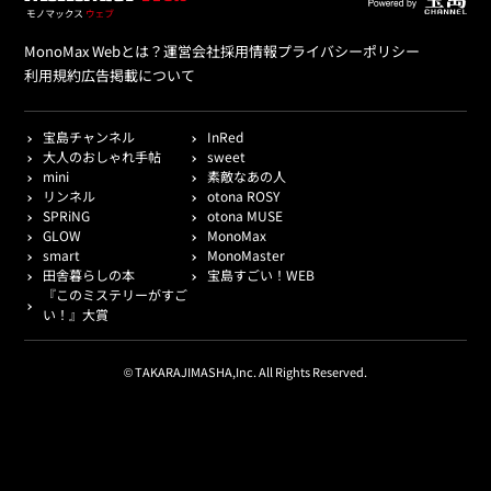
MonoMax Webとは？
運営会社
採用情報
プライバシーポリシー
利用規約
広告掲載について
宝島チャンネル
InRed
大人のおしゃれ手帖
sweet
mini
素敵なあの人
リンネル
otona ROSY
SPRiNG
otona MUSE
GLOW
MonoMax
smart
MonoMaster
田舎暮らしの本
宝島すごい！WEB
『このミステリーがすご
い！』大賞
© TAKARAJIMASHA,Inc. All Rights Reserved.