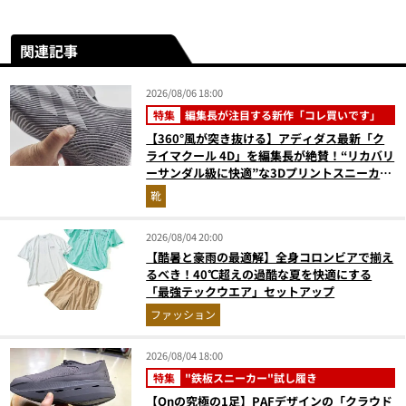
関連記事
2026/08/06 18:00
特集
編集長が注目する新作「コレ買いです」
【360°風が突き抜ける】アディダス最新「ク
ライマクール 4D」を編集長が絶賛！“リカバリ
ーサンダル級に快適”な3Dプリントスニーカー
『コレ買いです』Vol.173
靴
2026/08/04 20:00
【酷暑と豪雨の最適解】全身コロンビアで揃え
るべき！40℃超えの過酷な夏を快適にする
「最強テックウエア」セットアップ
ファッション
2026/08/04 18:00
特集
"鉄板スニーカー"試し履き
【Onの究極の1足】PAFデザインの「クラウド