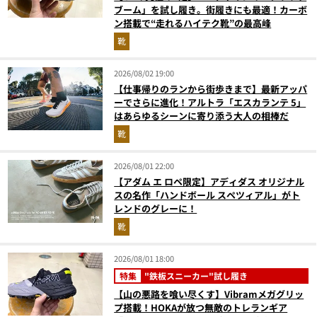
ブーム」を試し履き。街履きにも最適！カーボ
ン搭載で“走れるハイテク靴”の最高峰
靴
2026/08/02 19:00
【仕事帰りのランから街歩きまで】最新アッパ
ーでさらに進化！アルトラ「エスカランテ 5」
はあらゆるシーンに寄り添う大人の相棒だ
靴
2026/08/01 22:00
【アダム エ ロペ限定】アディダス オリジナル
スの名作「ハンドボール スペツィアル」がト
レンドのグレーに！
靴
2026/08/01 18:00
特集
"鉄板スニーカー"試し履き
【山の悪路を喰い尽くす】Vibramメガグリッ
プ搭載！HOKAが放つ無敵のトレランギア