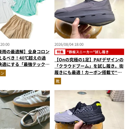
 20:00
2026/08/04 18:00
豪雨の最適解】全身コロン
特集
"鉄板スニーカー"試し履き
えるべき！40℃超えの過
【Onの究極の1足】PAFデザインの
快適にする「最強テックウ
「クラウドブーム」を試し履き。街
ットアップ
履きにも最適！カーボン搭載で“走
ョン
れるハイテク靴”の最高峰
靴