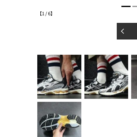
【
1
/
6
】