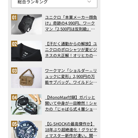
ユニクロ「本業メーカー顔負
け」奇跡の4,990円、ワーク
マン「2,500円は反則級」凄
い万能バッグ…ほか【リュッ
クの人気記事ランキングベス
【汗だく通勤からの解放】ユ
ト3】（2026年6月版）
ニクロのポロシャツが夏ビジ
ネスの大正解！オリヒカの透
け防止シャツも優秀。酷暑も
涼しい顔で働ける超快適ウエ
ワークマン「ショルダー⇔リ
アの実力
ュックに変形」2,900円の万
能サブバッグ、ワイルドシン
グス“水に強い”初コラボ付
録…ほか【休日バッグの人気
【MonoMax付録】ガバッと
記事ランキングベスト3】
開いて中身が一目瞭然！シャ
（2026年6月版）
カの「じゃばら式４層ショル
ダーバッグ」は、出し入れの
しやすさも過去最高レベルだ
【G-SHOCKの最高傑作か】
った！
18年ぶり超絶進化！グラビテ
ASICS SportStyle GEL-NIMBUS 10.1
ィマスター新作が凄い。開発