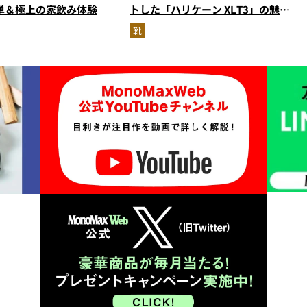
単＆極上の家飲み体験
トした「ハリケーン XLT3」の魅力
を識者があらゆる角度から徹底解
靴
説！