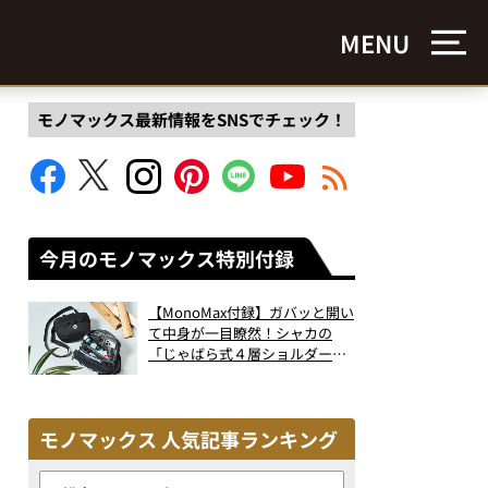
MENU
モノマックス最新情報をSNSでチェック！
今月のモノマックス特別付録
【MonoMax付録】ガバッと開い
て中身が一目瞭然！シャカの
「じゃばら式４層ショルダーバ
ッグ」は、出し入れのしやすさ
も過去最高レベルだった！
モノマックス 人気記事ランキング