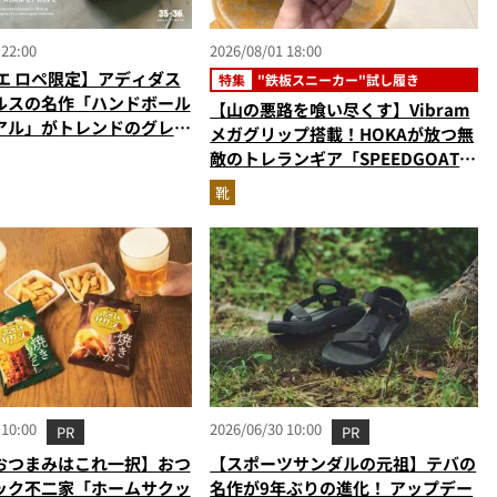
 22:00
2026/08/01 18:00
エ ロペ限定】アディダス
特集
"鉄板スニーカー"試し履き
ルスの名作「ハンドボール
【山の悪路を喰い尽くす】Vibram
アル」がトレンドのグレー
メガグリップ搭載！HOKAが放つ無
敵のトレランギア「SPEEDGOAT
7」をエディターが試し履き
靴
 10:00
2026/06/30 10:00
PR
PR
おつまみはこれ一択】おつ
【スポーツサンダルの元祖】テバの
ック不二家「ホームサクッ
名作が9年ぶりの進化！ アップデー