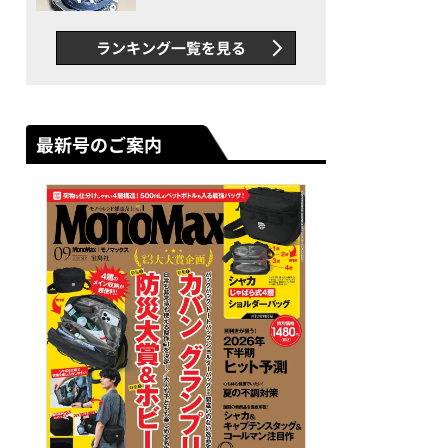
者が語る「GWR-B3000」最
新ムーブメントの衝撃
ランキング一覧を見る
最新号のご案内