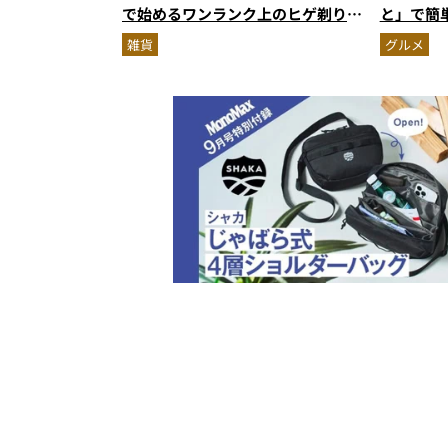
で始めるワンランク上のヒゲ剃り習
と」で簡
慣
雑貨
グルメ