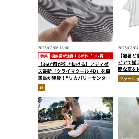
2026/08/06 18:00
2026/08/04
【酷暑と
特集
編集長が注目する新作「コレ買い
です」
ビアで揃
【360°風が突き抜ける】アディダ
酷な夏を
ス最新「クライマクール 4D」を編
エア」セ
集長が絶賛！“リカバリーサンダル
ファッシ
級に快適”な3Dプリントスニーカー
靴
『コレ買いです』Vol.173