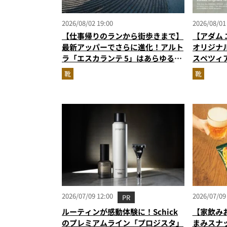
2026/08/02 19:00
2026/08/01
【仕事帰りのランから街歩きまで】
【アダム 
最新アッパーでさらに進化！アルト
オリジナ
ラ「エスカランテ 5」はあらゆるシ
スペツィ
ーンに寄り添う大人の相棒だ
に！
靴
靴
2026/07/09 12:00
2026/07/09
PR
ルーティンが感動体験に！Schick
【家飲み
のプレミアムライン「プロジスタ」
まみスナ