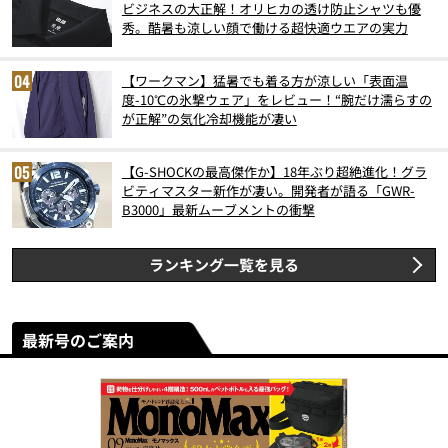
ビジネスの大正解！オリヒカの透け防止シャツも優
秀。酷暑も涼しい顔で働ける超快適ウエアの実力
【ワークマン】猛暑でも着る方が涼しい「表面温
度-10℃の氷撃ウェア」をレビュー！“腕だけ濡らすの
が正解”の気化冷却機能が凄い
【G-SHOCKの最高傑作か】18年ぶり超絶進化！グラ
ビティマスター新作が凄い。開発者が語る「GWR-
B3000」最新ムーブメントの衝撃
ランキング一覧を見る
最新号のご案内