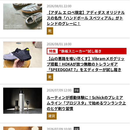
2026/08/01 22:00
【アダム エ ロペ限定】アディダス オリジナル
スの名作「ハンドボール スペツィアル」がト
レンドのグレーに！
靴
2026/08/01 18:00
特集
"鉄板スニーカー"試し履き
【山の悪路を喰い尽くす】Vibramメガグリッ
プ搭載！HOKAが放つ無敵のトレランギア
「SPEEDGOAT 7」をエディターが試し履き
靴
2026/07/09 12:00
PR
ルーティンが感動体験に！Schickのプレミア
ムライン「プロジスタ」で始めるワンランク上
のヒゲ剃り習慣
雑貨
2026/07/09 10:00
PR