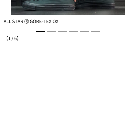
ALL STAR Ⓡ GORE-TEX OX
A
【
1
/
6
】