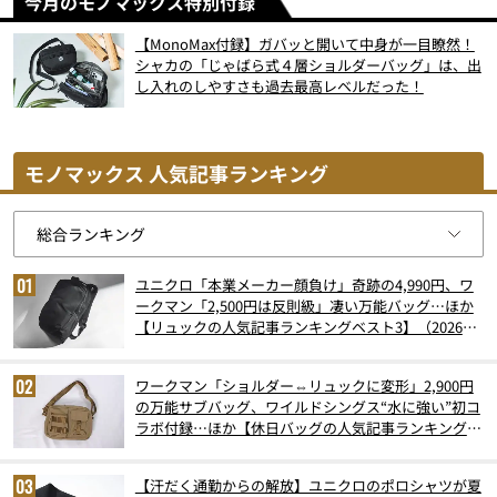
今月のモノマックス特別付録
【MonoMax付録】ガバッと開いて中身が一目瞭然！
シャカの「じゃばら式４層ショルダーバッグ」は、出
し入れのしやすさも過去最高レベルだった！
モノマックス 人気記事ランキング
ユニクロ「本業メーカー顔負け」奇跡の4,990円、ワ
ークマン「2,500円は反則級」凄い万能バッグ…ほか
【リュックの人気記事ランキングベスト3】（2026年
6月版）
ワークマン「ショルダー⇔リュックに変形」2,900円
の万能サブバッグ、ワイルドシングス“水に強い”初コ
ラボ付録…ほか【休日バッグの人気記事ランキングベ
スト3】（2026年6月版）
【汗だく通勤からの解放】ユニクロのポロシャツが夏