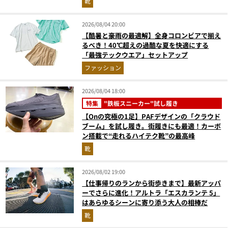
靴
2026/08/04 20:00
【酷暑と豪雨の最適解】全身コロンビアで揃え
るべき！40℃超えの過酷な夏を快適にする
「最強テックウエア」セットアップ
ファッション
2026/08/04 18:00
特集
"鉄板スニーカー"試し履き
【Onの究極の1足】PAFデザインの「クラウド
ブーム」を試し履き。街履きにも最適！カーボ
ン搭載で“走れるハイテク靴”の最高峰
靴
2026/08/02 19:00
【仕事帰りのランから街歩きまで】最新アッパ
ーでさらに進化！アルトラ「エスカランテ 5」
はあらゆるシーンに寄り添う大人の相棒だ
靴