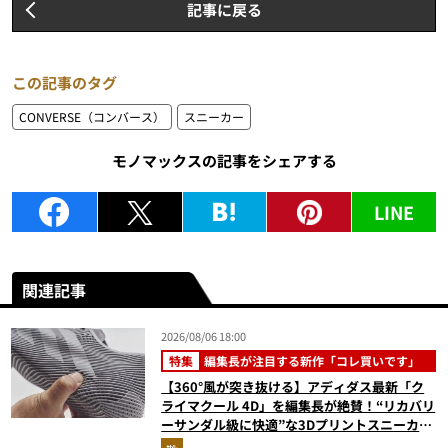
記事に戻る
この記事のタグ
CONVERSE（コンバース）
スニーカー
モノマックスの記事をシェアする
LINE
関連記事
2026/08/06 18:00
特集
編集長が注目する新作「コレ買いです」
【360°風が突き抜ける】アディダス最新「ク
ライマクール 4D」を編集長が絶賛！“リカバリ
ーサンダル級に快適”な3Dプリントスニーカー
『コレ買いです』Vol.173