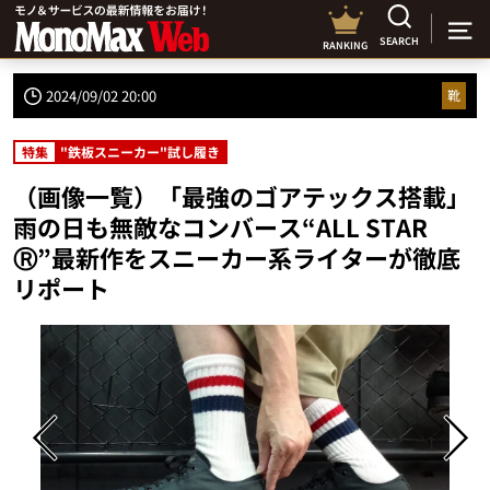
SEARCH
RANKING
2024/09/02 20:00
靴
特集
"鉄板スニーカー"試し履き
（画像一覧）「最強のゴアテックス搭載」
雨の日も無敵なコンバース“ALL STAR
Ⓡ”最新作をスニーカー系ライターが徹底
リポート