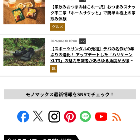
【家飲みおつまみはこれ一択】おつまみスナッ
ク不二家「ホームサクッと」で簡単＆極上の家
飲み体験
グルメ
2026/06/30 10:00
PR
【スポーツサンダルの元祖】テバの名作が9年
ぶりの進化！ アップデートした「ハリケーン
XLT3」の魅力を識者があらゆる角度から徹底
解説！
靴
モノマックス最新情報をSNSでチェック！