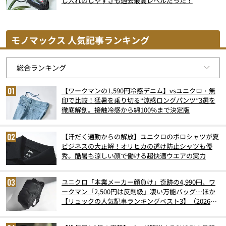
し入れのしやすさも過去最高レベルだった！
モノマックス 人気記事ランキング
【ワークマンの1,590円冷感デニム】vsユニクロ・無
印で比較！猛暑を乗り切る“涼感ロングパンツ”3選を
徹底解剖。接触冷感から綿100%まで決定版
【汗だく通勤からの解放】ユニクロのポロシャツが夏
ビジネスの大正解！オリヒカの透け防止シャツも優
秀。酷暑も涼しい顔で働ける超快適ウエアの実力
ユニクロ「本業メーカー顔負け」奇跡の4,990円、ワ
ークマン「2,500円は反則級」凄い万能バッグ…ほか
【リュックの人気記事ランキングベスト3】（2026年
6月版）