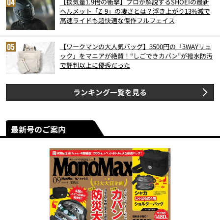
【換気量1.9倍の衝撃】プロが解説するSHOEIの最新
ヘルメット「Z-9」の凄さとは？浮き上がり13%減で
高速ライドも超快適な傑作フルフェイス
【ワークマンの大人気バッグ】3500円の「3WAYリュ
ック」をマニアが絶賛！“しごできカバン”が撥水防汚
で評判以上に優秀だった
ランキング一覧を見る
最新号のご案内