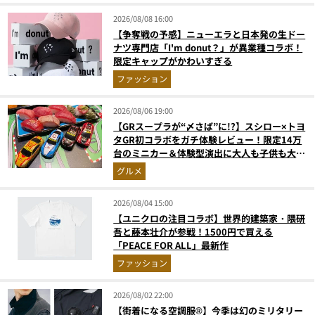
2026/08/08 16:00
【争奪戦の予感】ニューエラと日本発の生ドー
ナツ専門店「I'm donut？」が異業種コラボ！
限定キャップがかわいすぎる
ファッション
2026/08/06 19:00
【GRスープラが“〆さば”に!?】スシロー×トヨ
タGR初コラボをガチ体験レビュー！限定14万
台のミニカー＆体験型演出に大人も子供も大興
奮間違いなし
グルメ
2026/08/04 15:00
【ユニクロの注目コラボ】世界的建築家・隈研
吾と藤本壮介が参戦！1500円で買える
「PEACE FOR ALL」最新作
ファッション
2026/08/02 22:00
【街着になる空調服®】今季は幻のミリタリー