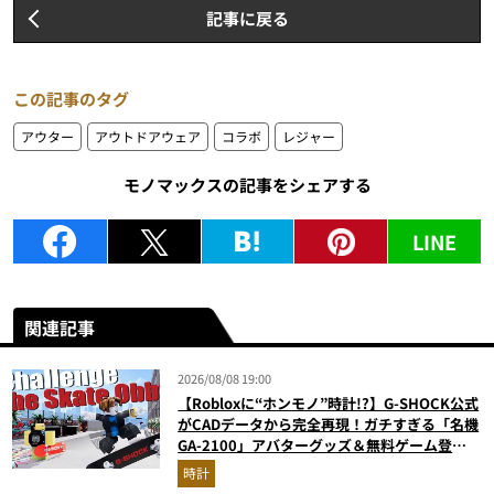
記事に戻る
この記事のタグ
アウター
アウトドアウェア
コラボ
レジャー
モノマックスの記事をシェアする
LINE
関連記事
2026/08/08 19:00
【Robloxに“ホンモノ”時計!?】G-SHOCK公式
がCADデータから完全再現！ガチすぎる「名機
GA-2100」アバターグッズ＆無料ゲーム登場
が見逃せない
時計