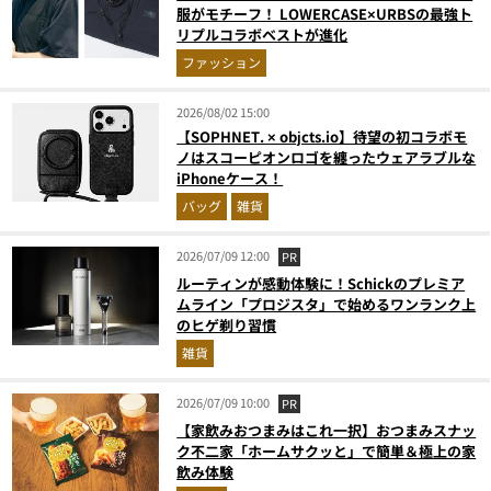
服がモチーフ！ LOWERCASE×URBSの最強ト
リプルコラボベストが進化
ファッション
2026/08/02 15:00
【SOPHNET. × objcts.io】待望の初コラボモ
ノはスコーピオンロゴを纏ったウェアラブルな
iPhoneケース！
バッグ
雑貨
2026/07/09 12:00
PR
ルーティンが感動体験に！Schickのプレミア
ムライン「プロジスタ」で始めるワンランク上
のヒゲ剃り習慣
雑貨
2026/07/09 10:00
PR
【家飲みおつまみはこれ一択】おつまみスナッ
ク不二家「ホームサクッと」で簡単＆極上の家
飲み体験