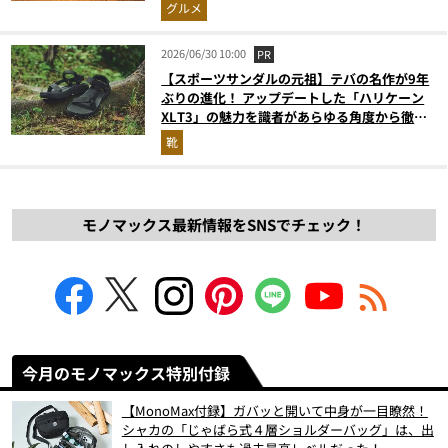
グルメ
2026/06/30 10:00
PR
【スポーツサンダルの元祖】テバの名作が9年
ぶりの進化！ アップデートした「ハリケーン
XLT3」の魅力を識者があらゆる角度から徹底
解説！
靴
モノマックス最新情報をSNSでチェック！
今月のモノマックス特別付録
【MonoMax付録】ガバッと開いて中身が一目瞭然！
シャカの「じゃばら式４層ショルダーバッグ」は、出