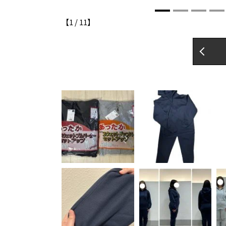
【
1
/
11
】