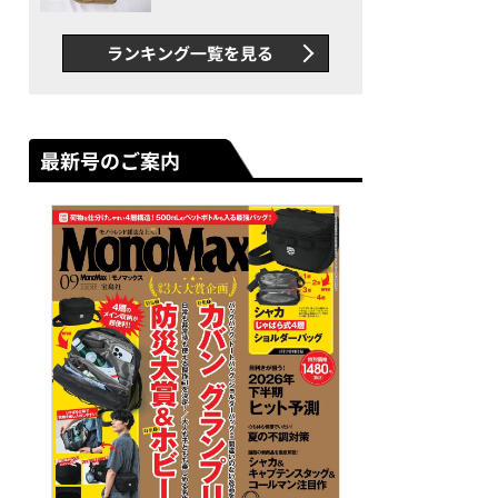
グス“水に強い”初コラボ付
録…ほか【休日バッグの人気
ランキング一覧を見る
記事ランキングベスト3】
（2026年6月版）
最新号のご案内