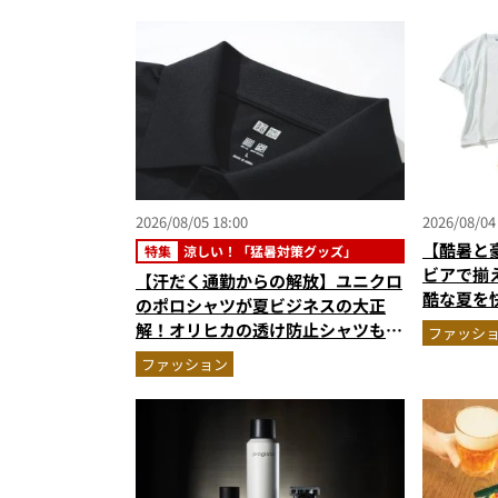
まで決定版
2026/08/05 18:00
2026/08/04
【酷暑と
特集
涼しい！「猛暑対策グッズ」
ビアで揃
【汗だく通勤からの解放】ユニクロ
酷な夏を
のポロシャツが夏ビジネスの大正
エア」セ
解！オリヒカの透け防止シャツも優
ファッシ
秀。酷暑も涼しい顔で働ける超快適
ファッション
ウエアの実力