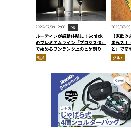
2026/07/09 12:00
2026/07/09
PR
ルーティンが感動体験に！Schick
【家飲み
のプレミアムライン「プロジスタ」
まみスナ
で始めるワンランク上のヒゲ剃り習
と」で簡
慣
雑貨
グルメ