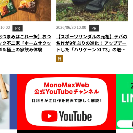
 10:00
2026/06/30 10:00
PR
PR
おつまみはこれ一択】おつ
【スポーツサンダルの元祖】テバの
ック不二家「ホームサクッ
名作が9年ぶりの進化！ アップデー
単＆極上の家飲み体験
トした「ハリケーン XLT3」の魅力
を識者があらゆる角度から徹底解
靴
説！