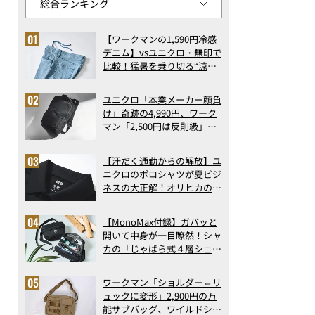
【ワークマンの1,590円冷感
デニム】vsユニクロ・無印で
比較！猛暑を乗り切る“涼感
ロングパンツ”3選を徹底解
剖。接触冷感から綿100%ま
ユニクロ「本業メーカー顔負
で決定版
け」奇跡の4,990円、ワーク
マン「2,500円は反則級」凄
い万能バッグ…ほか【リュッ
クの人気記事ランキングベス
【汗だく通勤からの解放】ユ
ト3】（2026年6月版）
ニクロのポロシャツが夏ビジ
ネスの大正解！オリヒカの透
け防止シャツも優秀。酷暑も
涼しい顔で働ける超快適ウエ
【MonoMax付録】ガバッと
アの実力
開いて中身が一目瞭然！シャ
カの「じゃばら式４層ショル
ダーバッグ」は、出し入れの
しやすさも過去最高レベルだ
ワークマン「ショルダー⇔リ
った！
ュックに変形」2,900円の万
ゲオ あったかスウェットプルパーカーセットアップ
能サブバッグ、ワイルドシン