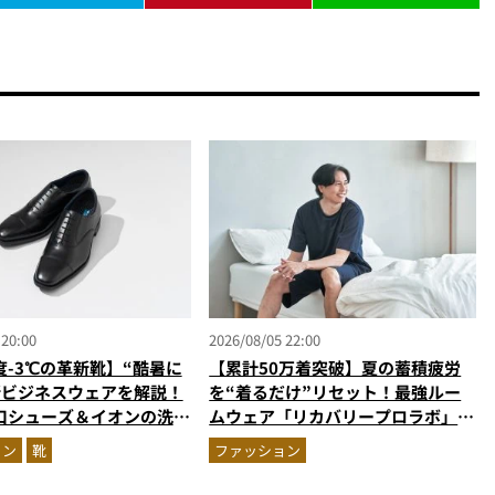
 20:00
2026/08/05 22:00
度-3℃の革新靴】“酷暑に
【累計50万着突破】夏の蓄積疲労
新ビジネスウェアを解説！
を“着るだけ”リセット！最強ルー
口シューズ＆イオンの洗え
ムウェア「リカバリープロラボ」に
台セットアップほか
新色登場
ョン
靴
ファッション