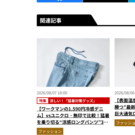
関連記事
2026/08/07 18:00
2026/08/06
【表面温
特集
涼しい！「猛暑対策グッズ」
勝つ”最
【ワークマンの1,590円冷感デニ
巨大通気
ム】vsユニクロ・無印で比較！猛暑
る1万円
を乗り切る“涼感ロングパンツ”3選
ファッシ
を徹底解剖。接触冷感から綿100%
ファッション