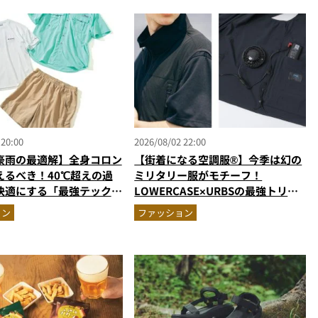
 20:00
2026/08/02 22:00
豪雨の最適解】全身コロン
【街着になる空調服®】今季は幻の
えるべき！40℃超えの過
ミリタリー服がモチーフ！
快適にする「最強テックウ
LOWERCASE×URBSの最強トリプ
ットアップ
ルコラボベストが進化
ョン
ファッション