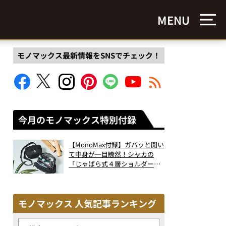
MENU
モノマックス最新情報をSNSでチェック！
今月のモノマックス特別付録
【MonoMax付録】ガバッと開い
て中身が一目瞭然！シャカの
「じゃばら式４層ショルダーバ
ッグ」は、出し入れのしやすさ
も過去最高レベルだった！
モノマックス 人気記事ランキング