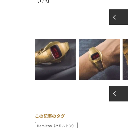
【
1
/
3
】
この記事のタグ
Hamilton（ハミルトン）