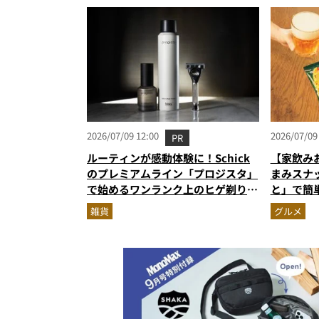
す』Vol.122
2026/07/09 12:00
2026/07/09
PR
ルーティンが感動体験に！Schick
【家飲み
のプレミアムライン「プロジスタ」
まみスナ
で始めるワンランク上のヒゲ剃り習
と」で簡
慣
雑貨
グルメ