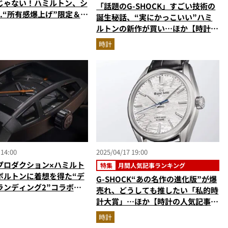
じゃない！ハミルトン、シ
「話題のG-SHOCK」すごい技術の
c.“所有感爆上げ”限定＆コ
誕生秘話、“実にかっこいい”ハミ
ルトンの新作が買い…ほか【時計の
人気記事ランキング・8月版】
時計
 14:00
2025/04/17 19:00
プロダクション×ハミルト
特集
月間人気記事ランキング
ボルトンに着想を得た“デ
G-SHOCK“あの名作の進化版”が爆
ランディング2”コラボウ
売れ、どうしても推したい「私的時
登場！原宿にて特別展も開
計大賞」…ほか【時計の人気記事ラ
ンキングベスト3】（2025年3月
時計
版）