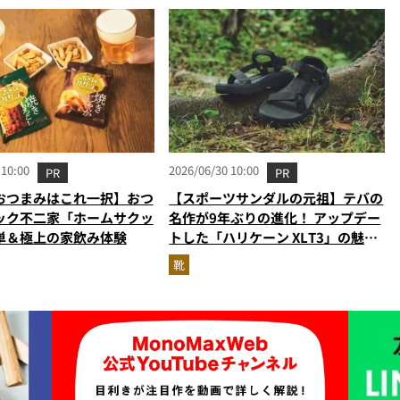
 10:00
2026/06/30 10:00
PR
PR
おつまみはこれ一択】おつ
【スポーツサンダルの元祖】テバの
ック不二家「ホームサクッ
名作が9年ぶりの進化！ アップデー
単＆極上の家飲み体験
トした「ハリケーン XLT3」の魅力
を識者があらゆる角度から徹底解
靴
説！