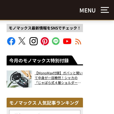
MENU
モノマックス最新情報をSNSでチェック！
今月のモノマックス特別付録
【MonoMax付録】ガバッと開い
て中身が一目瞭然！シャカの
「じゃばら式４層ショルダーバ
ッグ」は、出し入れのしやすさ
も過去最高レベルだった！
モノマックス 人気記事ランキング