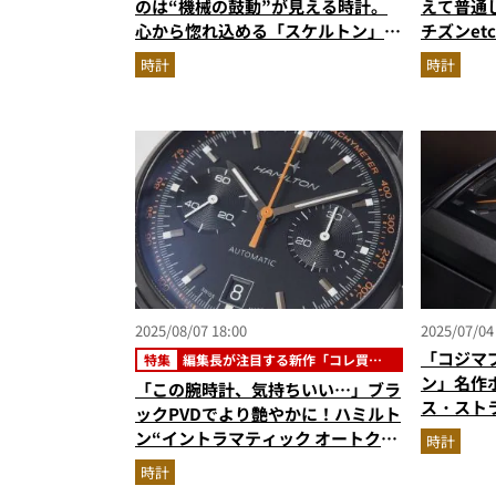
のは“機械の鼓動”が見える時計。
えて普通
心から惚れ込める「スケルトン」傑
チズンet
作5選
ラボ3選
時計
時計
2025/08/07 18:00
2025/07/04
「コジマ
特集
編集長が注目する新作「コレ買い
です」
ン」名作
「この腕時計、気持ちいい…」ブラ
ス・スト
ックPVDでより艶やかに！ハミルト
ォッチが
ン“イントラマティック オートクロ
時計
催中
ノ”が実にかっこいい／No.1モノ雑
時計
誌編集長のお墨付き『コレ買いで