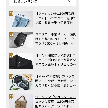
【ワークマンの1,590円冷感
デニム】vsユニクロ・無印で
比較！猛暑を乗り切る“涼感
ロングパンツ”3選を徹底解
剖。接触冷感から綿100%ま
ユニクロ「本業メーカー顔負
で決定版
け」奇跡の4,990円、ワーク
マン「2,500円は反則級」凄
い万能バッグ…ほか【リュッ
クの人気記事ランキングベス
【汗だく通勤からの解放】ユ
ト3】（2026年6月版）
ニクロのポロシャツが夏ビジ
ネスの大正解！オリヒカの透
け防止シャツも優秀。酷暑も
涼しい顔で働ける超快適ウエ
【MonoMax付録】ガバッと
アの実力
開いて中身が一目瞭然！シャ
カの「じゃばら式４層ショル
ダーバッグ」は、出し入れの
しやすさも過去最高レベルだ
レトロなアクセ感覚で使えます
ワークマン「ショルダー⇔リ
った！
ュックに変形」2,900円の万
能サブバッグ、ワイルドシン