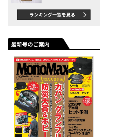
グス“水に強い”初コラボ付
録…ほか【休日バッグの人気
ランキング一覧を見る
記事ランキングベスト3】
（2026年6月版）
最新号のご案内