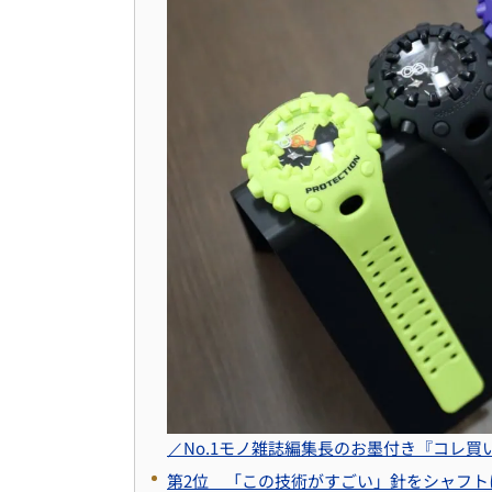
／No.1モノ雑誌編集長のお墨付き『コレ買いで
第2位 「この技術がすごい」針をシャフトに固定