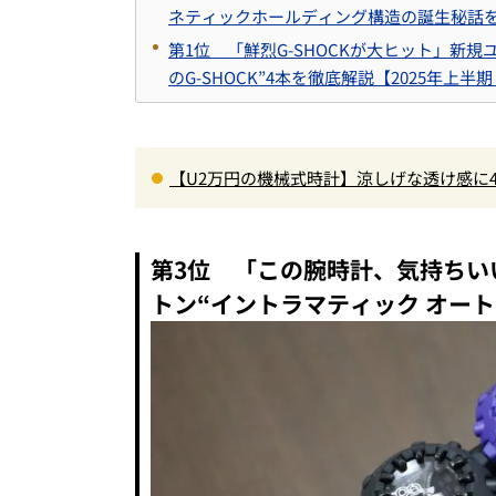
ネティックホールディング構造の誕生秘話
第1位 「鮮烈G-SHOCKが大ヒット」新
のG-SHOCK”4本を徹底解説【2025年上
【U2万円の機械式時計】涼しげな透け感に
ォッチ2」は機械式入門にも最適な一本
第3位 「この腕時計、気持ちい
トン“イントラマティック オート