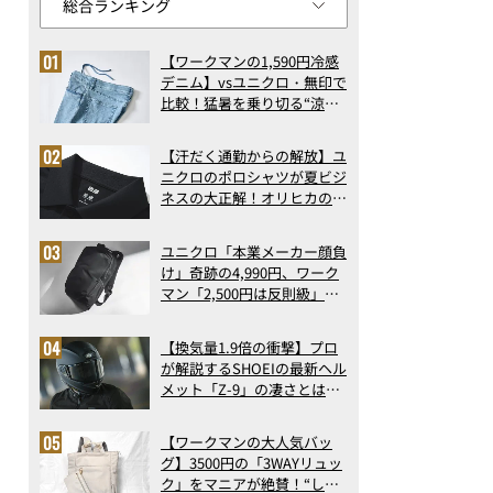
【ワークマンの1,590円冷感
デニム】vsユニクロ・無印で
比較！猛暑を乗り切る“涼感
ロングパンツ”3選を徹底解
剖。接触冷感から綿100%ま
【汗だく通勤からの解放】ユ
で決定版
ニクロのポロシャツが夏ビジ
ネスの大正解！オリヒカの透
け防止シャツも優秀。酷暑も
涼しい顔で働ける超快適ウエ
ユニクロ「本業メーカー顔負
アの実力
け」奇跡の4,990円、ワーク
マン「2,500円は反則級」凄
い万能バッグ…ほか【リュッ
クの人気記事ランキングベス
【換気量1.9倍の衝撃】プロ
ト3】（2026年6月版）
が解説するSHOEIの最新ヘル
メット「Z-9」の凄さとは？
浮き上がり13%減で高速ライ
ドも超快適な傑作フルフェイ
【ワークマンの大人気バッ
ス
グ】3500円の「3WAYリュッ
ク」をマニアが絶賛！“しご