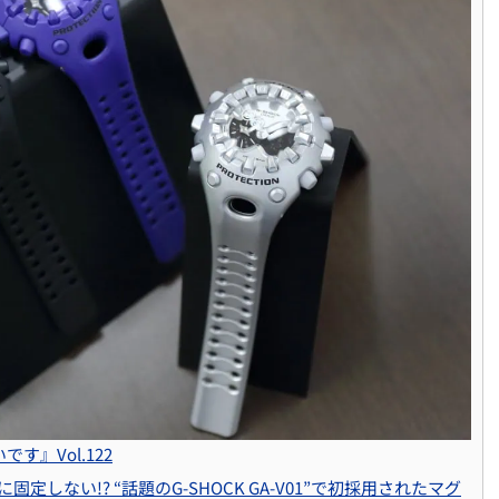
す』Vol.122
しない!? “話題のG-SHOCK GA-V01”で初採用されたマグ