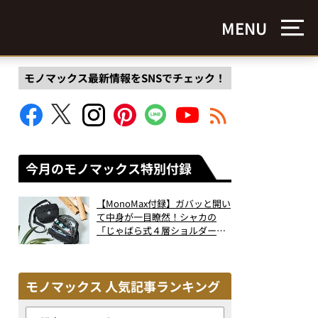
MENU
モノマックス最新情報をSNSでチェック！
今月のモノマックス特別付録
【MonoMax付録】ガバッと開い
て中身が一目瞭然！シャカの
「じゃばら式４層ショルダーバ
ッグ」は、出し入れのしやすさ
も過去最高レベルだった！
モノマックス 人気記事ランキング