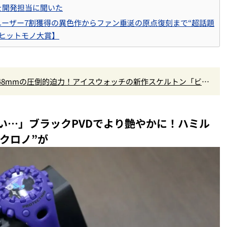
を開発担当に聞いた
規ユーザー7割獲得の異色作からファン垂涎の原点復刻まで“超話題
半期ヒットモノ大賞】
48mmの圧倒的迫力！アイスウォッチの新作スケルトン「ビウ
い…」ブラックPVDでより艶やかに！ハミル
クロノ”が