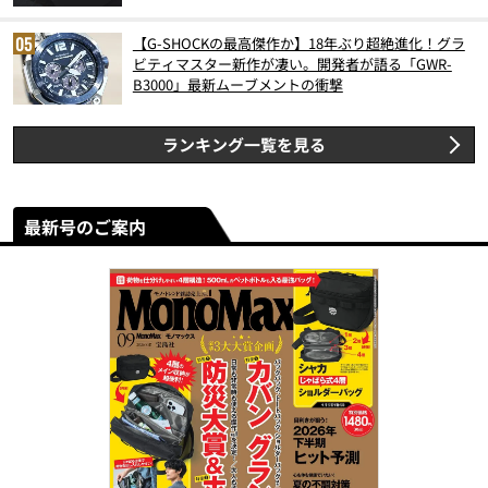
【G-SHOCKの最高傑作か】18年ぶり超絶進化！グラ
ビティマスター新作が凄い。開発者が語る「GWR-
B3000」最新ムーブメントの衝撃
ランキング一覧を見る
最新号のご案内