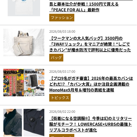
吾と藤本壮介が参戦！1500円で買える
「PEACE FOR ALL」最新作
ファッション
2026/08/03 18:00
【ワークマンの大人気バッグ】3500円の
「3WAYリュック」をマニアが絶賛！“しごで
きカバン”が撥水防汚で評判以上に優秀だった
バッグ
2026/08/03 17:00
【プロ9名がガチ審査】2026年の最高カバンは
どれだ!? 「カバン大賞」ほか注目企画満載の
MonoMax9月号＆増刊の表紙を速報
トピックス
2026/08/02 22:00
【街着になる空調服®】今季は幻のミリタリー
服がモチーフ！ LOWERCASE×URBSの最強ト
リプルコラボベストが進化