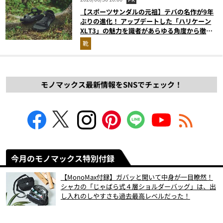
【スポーツサンダルの元祖】テバの名作が9年
ぶりの進化！ アップデートした「ハリケーン
XLT3」の魅力を識者があらゆる角度から徹底
解説！
靴
モノマックス最新情報をSNSでチェック！
今月のモノマックス特別付録
【MonoMax付録】ガバッと開いて中身が一目瞭然！
シャカの「じゃばら式４層ショルダーバッグ」は、出
し入れのしやすさも過去最高レベルだった！