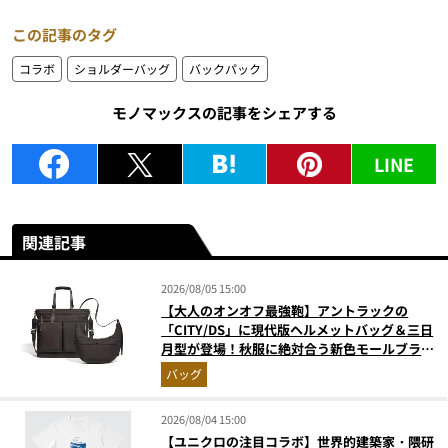
この記事のタグ
コラボ
ショルダーバッグ
バックパック
モノマックスの記事をシェアする
LINE
関連記事
2026/08/05 15:00
【大人のオンオフ最強鞄】アントラックの
「CITY/DS」に現代版ヘルメットバッグ＆三日
月型が登場！秋服に絶対合う新色モールブラウ
ンが傑作
バッグ
2026/08/04 15:00
【ユニクロの注目コラボ】世界的建築家・隈研