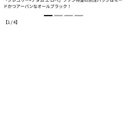
ドかつアーバンなオールブラック！
￥
【
1
/
4
】