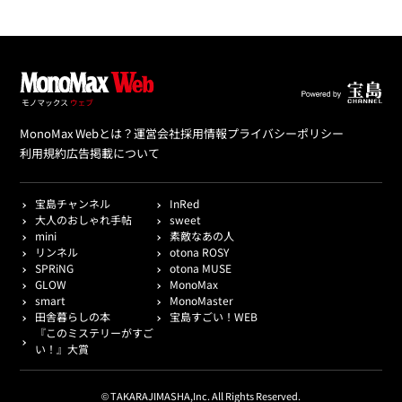
MonoMax Webとは？
運営会社
採用情報
プライバシーポリシー
利用規約
広告掲載について
宝島チャンネル
InRed
大人のおしゃれ手帖
sweet
mini
素敵なあの人
リンネル
otona ROSY
SPRiNG
otona MUSE
GLOW
MonoMax
smart
MonoMaster
田舎暮らしの本
宝島すごい！WEB
『このミステリーがすご
い！』大賞
© TAKARAJIMASHA,Inc. All Rights Reserved.