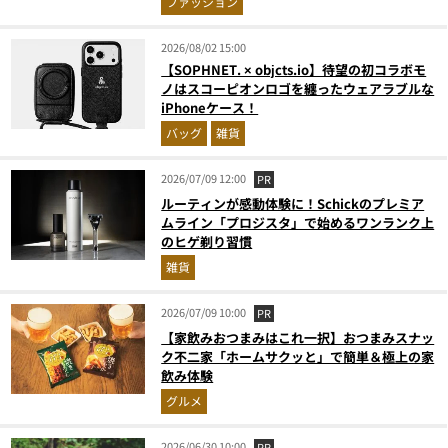
ファッション
2026/08/02 15:00
【SOPHNET. × objcts.io】待望の初コラボモ
ノはスコーピオンロゴを纏ったウェアラブルな
iPhoneケース！
バッグ
雑貨
2026/07/09 12:00
PR
ルーティンが感動体験に！Schickのプレミア
ムライン「プロジスタ」で始めるワンランク上
のヒゲ剃り習慣
雑貨
2026/07/09 10:00
PR
【家飲みおつまみはこれ一択】おつまみスナッ
ク不二家「ホームサクッと」で簡単＆極上の家
飲み体験
グルメ
2026/06/30 10:00
PR