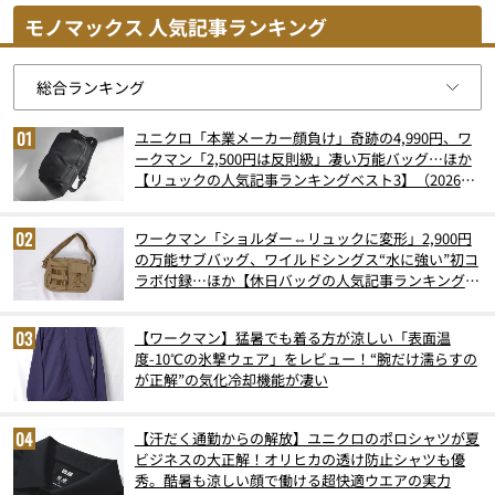
モノマックス 人気記事ランキング
ユニクロ「本業メーカー顔負け」奇跡の4,990円、ワ
ークマン「2,500円は反則級」凄い万能バッグ…ほか
【リュックの人気記事ランキングベスト3】（2026年
6月版）
ワークマン「ショルダー⇔リュックに変形」2,900円
の万能サブバッグ、ワイルドシングス“水に強い”初コ
ラボ付録…ほか【休日バッグの人気記事ランキングベ
スト3】（2026年6月版）
【ワークマン】猛暑でも着る方が涼しい「表面温
度-10℃の氷撃ウェア」をレビュー！“腕だけ濡らすの
が正解”の気化冷却機能が凄い
【汗だく通勤からの解放】ユニクロのポロシャツが夏
ビジネスの大正解！オリヒカの透け防止シャツも優
秀。酷暑も涼しい顔で働ける超快適ウエアの実力