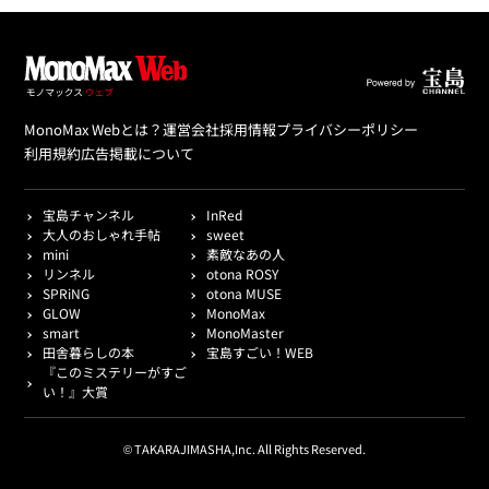
MonoMax Webとは？
運営会社
採用情報
プライバシーポリシー
利用規約
広告掲載について
宝島チャンネル
InRed
大人のおしゃれ手帖
sweet
mini
素敵なあの人
リンネル
otona ROSY
SPRiNG
otona MUSE
GLOW
MonoMax
smart
MonoMaster
田舎暮らしの本
宝島すごい！WEB
『このミステリーがすご
い！』大賞
© TAKARAJIMASHA,Inc. All Rights Reserved.