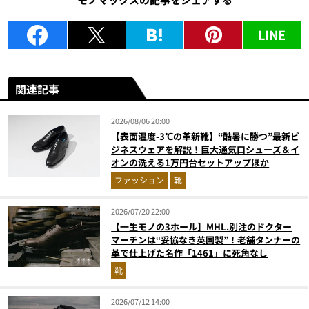
LINE
関連記事
2026/08/06 20:00
【表面温度-3℃の革新靴】“酷暑に勝つ”最新ビ
ジネスウェアを解説！巨大通気口シューズ＆イ
オンの洗える1万円台セットアップほか
ファッション
靴
2026/07/20 22:00
【一生モノの3ホール】MHL.別注のドクター
マーチンは“妥協なき英国製”！老舗タンナーの
革で仕上げた名作「1461」に死角なし
靴
2026/07/12 14:00