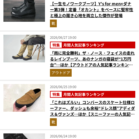
【一生モノワークブーツ】Y's for men×ダナ
ー第3弾！定番「オカント」をベースに堅牢性
と極上の履き心地を両立した傑作が登場
靴
2026/06/27 19:00
特集
月間人気記事ランキング
「雨に完全勝利」ザ・ノース・フェイスの走れ
るレインブーツ、あのナンガの寝袋が“1万円
台”…ほか【アウトドアの人気記事ランキング
ベスト3】（2026年5月版）
アウトドア
2026/06/25 19:00
特集
月間人気記事ランキング
「これはズルい」コンバースのスケート仕様ロ
ーファー、ダッシュも余裕“ドレス顔”アディダ
ス＆ヴァンズ…ほか【スニーファーの人気記事
ランキングベスト3】（2026年5月版）
靴
2026/06/24 19:00