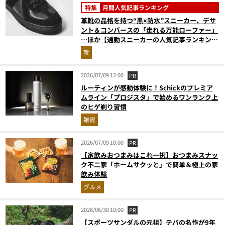
特集
月間人気記事ランキング
革靴の品格を持つ“黒×防水”スニーカー、デサ
ント＆コンバースの「走れる万能ローファー」
…ほか【通勤スニーカーの人気記事ランキング
ベスト3】（2026年5月版）
靴
2026/07/09 12:00
PR
ルーティンが感動体験に！Schickのプレミア
ムライン「プロジスタ」で始めるワンランク上
のヒゲ剃り習慣
雑貨
2026/07/09 10:00
PR
【家飲みおつまみはこれ一択】おつまみスナッ
ク不二家「ホームサクッと」で簡単＆極上の家
飲み体験
グルメ
2026/06/30 10:00
PR
【スポーツサンダルの元祖】テバの名作が9年