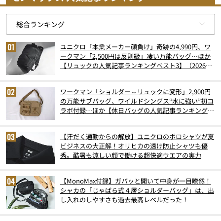
ユニクロ「本業メーカー顔負け」奇跡の4,990円、ワ
ークマン「2,500円は反則級」凄い万能バッグ…ほか
【リュックの人気記事ランキングベスト3】（2026年
6月版）
ワークマン「ショルダー⇔リュックに変形」2,900円
の万能サブバッグ、ワイルドシングス“水に強い”初コ
ラボ付録…ほか【休日バッグの人気記事ランキングベ
スト3】（2026年6月版）
【汗だく通勤からの解放】ユニクロのポロシャツが夏
ビジネスの大正解！オリヒカの透け防止シャツも優
秀。酷暑も涼しい顔で働ける超快適ウエアの実力
【MonoMax付録】ガバッと開いて中身が一目瞭然！
シャカの「じゃばら式４層ショルダーバッグ」は、出
し入れのしやすさも過去最高レベルだった！