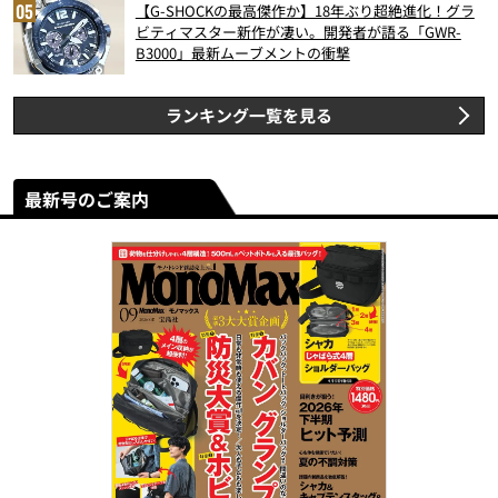
【G-SHOCKの最高傑作か】18年ぶり超絶進化！グラ
ビティマスター新作が凄い。開発者が語る「GWR-
B3000」最新ムーブメントの衝撃
ランキング一覧を見る
最新号のご案内