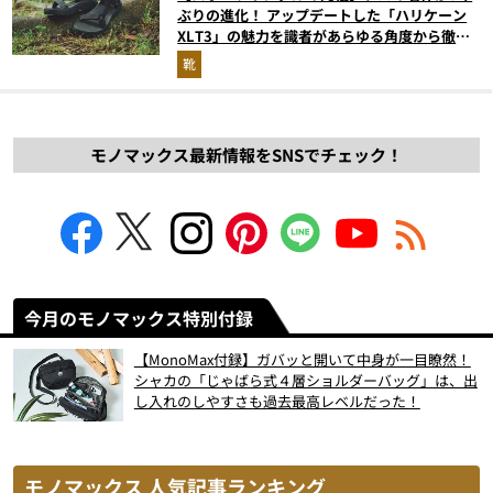
ぶりの進化！ アップデートした「ハリケーン
XLT3」の魅力を識者があらゆる角度から徹底
解説！
靴
モノマックス最新情報をSNSでチェック！
今月のモノマックス特別付録
【MonoMax付録】ガバッと開いて中身が一目瞭然！
シャカの「じゃばら式４層ショルダーバッグ」は、出
し入れのしやすさも過去最高レベルだった！
モノマックス 人気記事ランキング