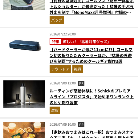
【付録の常識超え】コールマン「財布一体型ボ
トルショルダー」が最高だった！猛暑の手ぶら
外出を制す『MonoMax8月号増刊』付録の実
力をスタイリストが徹底レポ
バッグ
2026/07/22 20:00
特集
涼しい！「猛暑対策グッズ」
【ハードクーラーが厚さ11cmに!?】コールマ
ン初の折りたたみクーラーほか、“猛暑の外遊
びを制覇”するためのクールギア傑作3選
アウトドア
雑貨
2026/07/09 12:00
PR
ルーティンが感動体験に！Schickのプレミア
ムライン「プロジスタ」で始めるワンランク上
のヒゲ剃り習慣
雑貨
2026/07/09 10:00
PR
【家飲みおつまみはこれ一択】おつまみスナッ
ク不二家「ホームサクッと」で簡単＆極上の家