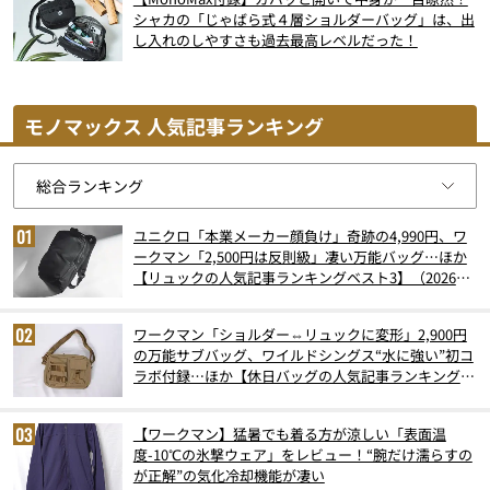
シャカの「じゃばら式４層ショルダーバッグ」は、出
し入れのしやすさも過去最高レベルだった！
モノマックス 人気記事ランキング
ユニクロ「本業メーカー顔負け」奇跡の4,990円、ワ
ークマン「2,500円は反則級」凄い万能バッグ…ほか
【リュックの人気記事ランキングベスト3】（2026年
6月版）
ワークマン「ショルダー⇔リュックに変形」2,900円
の万能サブバッグ、ワイルドシングス“水に強い”初コ
ラボ付録…ほか【休日バッグの人気記事ランキングベ
スト3】（2026年6月版）
【ワークマン】猛暑でも着る方が涼しい「表面温
度-10℃の氷撃ウェア」をレビュー！“腕だけ濡らすの
が正解”の気化冷却機能が凄い