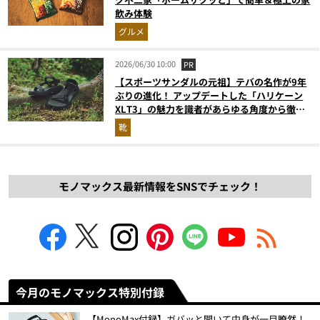
飲み体験
グルメ
2026/06/30 10:00
PR
【スポーツサンダルの元祖】テバの名作が9年
ぶりの進化！ アップデートした「ハリケーン
XLT3」の魅力を識者があらゆる角度から徹底
解説！
靴
モノマックス最新情報をSNSでチェック！
今月のモノマックス特別付録
【MonoMax付録】ガバッと開いて中身が一目瞭然！