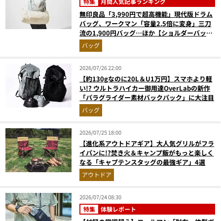
特集
月間人気記事ランキング
無印良品「3,990円で超高機能」現代版ドラム
バッグ、ワークマン「容量2.5倍に変身」三刀
流の1,900円バッグ…ほか【ショルダーバッグ
の人気記事ランキングベスト3】（2026年6月
バッグ
版）
2026/07/26 22:00
【約130gなのに20L＆U1万円】スマホより軽
い!? ウルトラハイカー御用達OverLabの新作
「パラグライダー素材バックパック」に大注目
バッグ
2026/07/25 18:00
【進化系アウトドアギア】大人気グリルがフラ
イパンに!?焚き火＆キャンプ飯がもっと楽しく
なる「キャプテンスタッグの最強ギア」4選
アウトドア
2026/07/24 08:30
特集
体験レポート