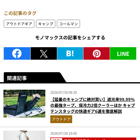
この記事のタグ
アウトドアギア
キャンプ
コールマン
モノマックスの記事をシェアする
LINE
関連記事
2026/07/30 08:30
【猛暑のキャンプに絶対買い】遮光率99.99％
の最強タープ、保冷力2倍クーラーほか キャプ
テンスタッグの快適ギア6選を徹底解説
アウトドア
2026/07/28 19:00