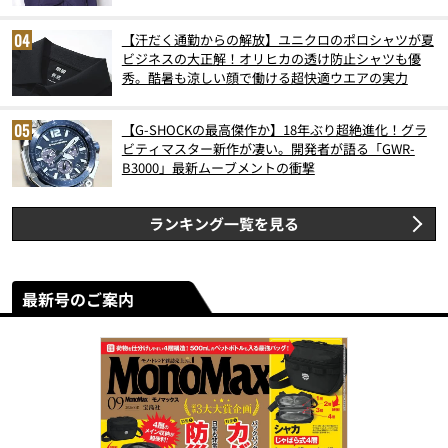
【汗だく通勤からの解放】ユニクロのポロシャツが夏
ビジネスの大正解！オリヒカの透け防止シャツも優
秀。酷暑も涼しい顔で働ける超快適ウエアの実力
【G-SHOCKの最高傑作か】18年ぶり超絶進化！グラ
ビティマスター新作が凄い。開発者が語る「GWR-
B3000」最新ムーブメントの衝撃
ランキング一覧を見る
最新号のご案内