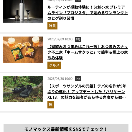
ルーティンが感動体験に！Schickのプレミア
ムライン「プロジスタ」で始めるワンランク上
のヒゲ剃り習慣
雑貨
2026/07/09 10:00
PR
【家飲みおつまみはこれ一択】おつまみスナッ
ク不二家「ホームサクッと」で簡単＆極上の家
飲み体験
グルメ
2026/06/30 10:00
PR
【スポーツサンダルの元祖】テバの名作が9年
ぶりの進化！ アップデートした「ハリケーン
XLT3」の魅力を識者があらゆる角度から徹底
解説！
靴
モノマックス最新情報をSNSでチェック！