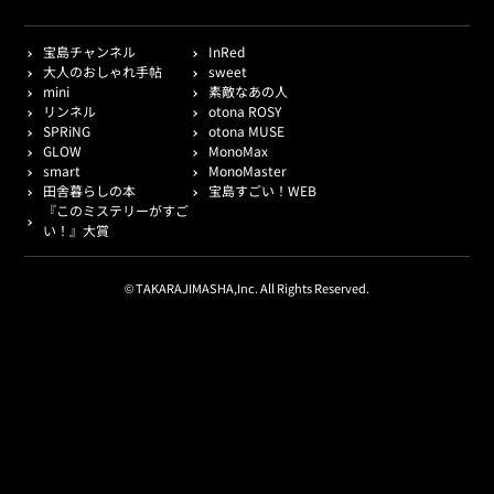
宝島チャンネル
InRed
大人のおしゃれ手帖
sweet
mini
素敵なあの人
リンネル
otona ROSY
SPRiNG
otona MUSE
GLOW
MonoMax
smart
MonoMaster
田舎暮らしの本
宝島すごい！WEB
『このミステリーがすご
い！』大賞
© TAKARAJIMASHA,Inc. All Rights Reserved.