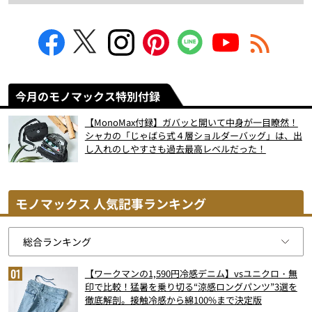
今月のモノマックス特別付録
【MonoMax付録】ガバッと開いて中身が一目瞭然！
シャカの「じゃばら式４層ショルダーバッグ」は、出
し入れのしやすさも過去最高レベルだった！
モノマックス 人気記事ランキング
【ワークマンの1,590円冷感デニム】vsユニクロ・無
印で比較！猛暑を乗り切る“涼感ロングパンツ”3選を
徹底解剖。接触冷感から綿100%まで決定版