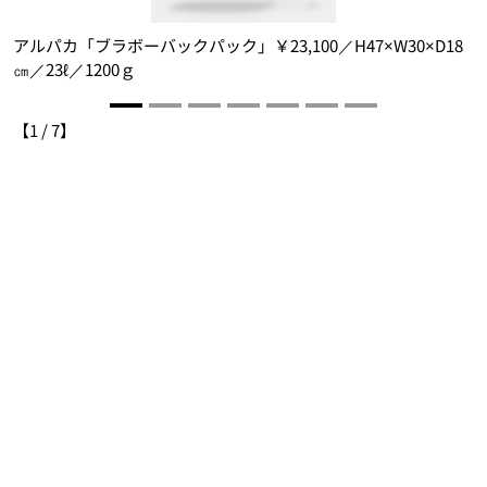
ト
アルパカ「ブラボーバックパック」￥23,100／H47×W30×D18
㎝／23ℓ／1200ｇ
【
1
/
7
】