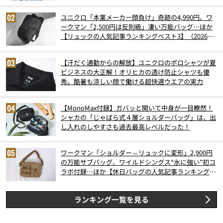
ユニクロ「本業メーカー顔負け」奇跡の4,990円、ワ
ークマン「2,500円は反則級」凄い万能バッグ…ほか
【リュックの人気記事ランキングベスト3】（2026年
6月版）
【汗だく通勤からの解放】ユニクロのポロシャツが夏
ビジネスの大正解！オリヒカの透け防止シャツも優
秀。酷暑も涼しい顔で働ける超快適ウエアの実力
【MonoMax付録】ガバッと開いて中身が一目瞭然！
シャカの「じゃばら式４層ショルダーバッグ」は、出
し入れのしやすさも過去最高レベルだった！
ワークマン「ショルダー⇔リュックに変形」2,900円
の万能サブバッグ、ワイルドシングス“水に強い”初コ
ラボ付録…ほか【休日バッグの人気記事ランキングベ
スト3】（2026年6月版）
ランキング一覧を見る