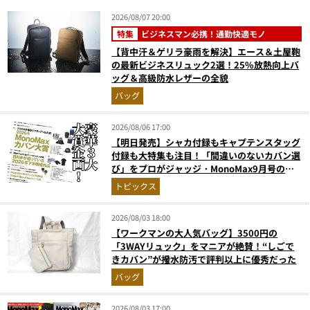
2026/08/07 20:00
特集
ビジネスマン必携！通勤快適モノ
【背中汗＆ゲリラ豪雨を解決】エース＆土屋鞄
の最新ビジネスリュック2選！25%放熱向上バ
ッグ＆高級防水レザーの全貌
バッグ
2026/08/06 17:00
【明日発売】シャカ付録もキャプテンスタッグ
付録も大特集も注目！「間違いのないカバン選
び」をプロがジャッジ・MonoMax9月号の目
次を公開
トピックス
2026/08/03 18:00
【ワークマンの大人気バッグ】3500円の
「3WAYリュック」をマニアが絶賛！“しごで
きカバン”が撥水防汚で評判以上に優秀だった
バッグ
2026/08/03 17:00