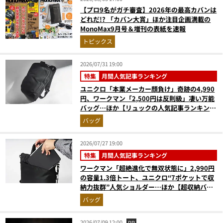
【プロ9名がガチ審査】2026年の最高カバンは
どれだ!? 「カバン大賞」ほか注目企画満載の
MonoMax9月号＆増刊の表紙を速報
トピックス
2026/07/31 19:00
特集
月間人気記事ランキング
ユニクロ「本業メーカー顔負け」奇跡の4,990
円、ワークマン「2,500円は反則級」凄い万能
バッグ…ほか【リュックの人気記事ランキング
ベスト3】（2026年6月版）
バッグ
2026/07/27 19:00
特集
月間人気記事ランキング
ワークマン「超絶進化で無双状態に」2,990円
の容量1.3倍トート、ユニクロ“7ポケットで収
納力抜群”人気ショルダー…ほか【超収納バッ
グの人気記事ランキングベスト3】（2026年6
バッグ
月版）
2026/07/09 12:00
PR