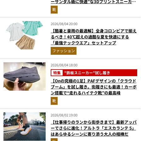
ーサンダル級に快適”な3Dプリントスニーカー
『コレ買いです』Vol.173
靴
2026/08/04 20:00
【酷暑と豪雨の最適解】全身コロンビアで揃え
るべき！40℃超えの過酷な夏を快適にする
「最強テックウエア」セットアップ
ファッション
2026/08/04 18:00
特集
"鉄板スニーカー"試し履き
【Onの究極の1足】PAFデザインの「クラウド
ブーム」を試し履き。街履きにも最適！カーボ
ン搭載で“走れるハイテク靴”の最高峰
靴
2026/08/02 19:00
【仕事帰りのランから街歩きまで】最新アッパ
ーでさらに進化！アルトラ「エスカランテ 5」
はあらゆるシーンに寄り添う大人の相棒だ