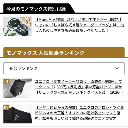
今月のモノマックス特別付録
【MonoMax付録】ガバッと開いて中身が一目瞭然！
シャカの「じゃばら式４層ショルダーバッグ」は、出
し入れのしやすさも過去最高レベルだった！
モノマックス 人気記事ランキング
ユニクロ「本業メーカー顔負け」奇跡の4,990円、ワ
ークマン「2,500円は反則級」凄い万能バッグ…ほか
【リュックの人気記事ランキングベスト3】（2026年
6月版）
【汗だく通勤からの解放】ユニクロのポロシャツが夏
ビジネスの大正解！オリヒカの透け防止シャツも優
秀。酷暑も涼しい顔で働ける超快適ウエアの実力