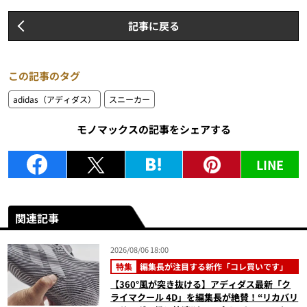
記事に戻る
この記事のタグ
adidas（アディダス）
スニーカー
モノマックスの記事をシェアする
LINE
関連記事
2026/08/06 18:00
特集
編集長が注目する新作「コレ買いです」
【360°風が突き抜ける】アディダス最新「ク
ライマクール 4D」を編集長が絶賛！“リカバリ