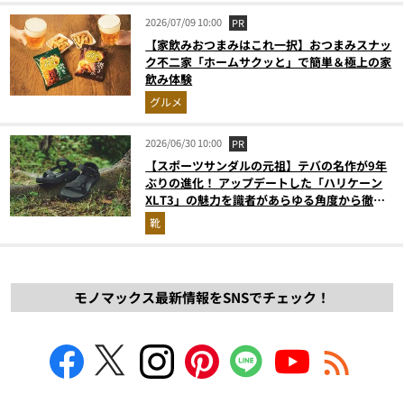
2026/07/09 10:00
PR
【家飲みおつまみはこれ一択】おつまみスナッ
ク不二家「ホームサクッと」で簡単＆極上の家
飲み体験
グルメ
2026/06/30 10:00
PR
【スポーツサンダルの元祖】テバの名作が9年
ぶりの進化！ アップデートした「ハリケーン
XLT3」の魅力を識者があらゆる角度から徹底
解説！
靴
モノマックス最新情報をSNSでチェック！