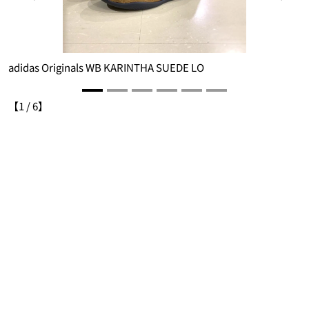
adidas Originals WB KARINTHA SUEDE LO
a
【
1
/
6
】