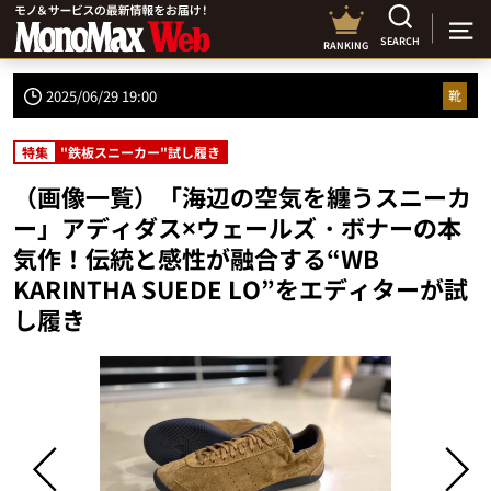
SEARCH
RANKING
2025/06/29 19:00
靴
特集
"鉄板スニーカー"試し履き
（画像一覧）「海辺の空気を纏うスニーカ
ー」アディダス×ウェールズ・ボナーの本
気作！伝統と感性が融合する“WB
KARINTHA SUEDE LO”をエディターが試
し履き