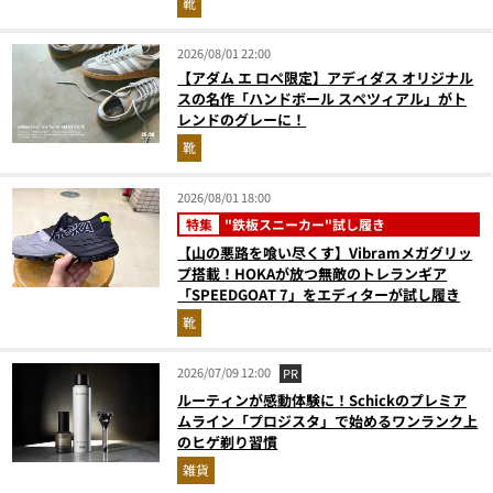
靴
2026/08/01 22:00
【アダム エ ロペ限定】アディダス オリジナル
スの名作「ハンドボール スペツィアル」がト
レンドのグレーに！
靴
2026/08/01 18:00
特集
"鉄板スニーカー"試し履き
【山の悪路を喰い尽くす】Vibramメガグリッ
プ搭載！HOKAが放つ無敵のトレランギア
「SPEEDGOAT 7」をエディターが試し履き
靴
2026/07/09 12:00
PR
ルーティンが感動体験に！Schickのプレミア
ムライン「プロジスタ」で始めるワンランク上
のヒゲ剃り習慣
雑貨