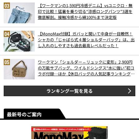
【ワークマンの1,590円冷感デニム】vsユニクロ・無
印で比較！猛暑を乗り切る“涼感ロングパンツ”3選を
徹底解剖。接触冷感から綿100%まで決定版
【MonoMax付録】ガバッと開いて中身が一目瞭然！
シャカの「じゃばら式４層ショルダーバッグ」は、出
し入れのしやすさも過去最高レベルだった！
ワークマン「ショルダー⇔リュックに変形」2,900円
の万能サブバッグ、ワイルドシングス“水に強い”初コ
ラボ付録…ほか【休日バッグの人気記事ランキングベ
スト3】（2026年6月版）
ランキング一覧を見る
最新号のご案内