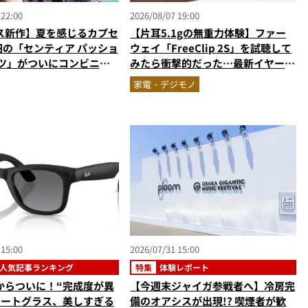
 22:00
2026/08/07 19:00
ス新作】夏を感じるカプセ
【片耳5.1gの無重力体験】ファー
円の「センティア パッショ
ウェイ「FreeClip 2S」を試聴して
ーツ」がついにコンビニ発
みたら衝撃的だった…最新イヤーカ
フ型イヤホンの着け心地とAI技術に
家電・デジモノ
感動
 15:00
2026/07/31 15:00
人気記事ランキング
特集
体験レポート
からついに！“完成度が異
【今週末ジャイガ参戦者へ】冷房完
マートグラス、美しすぎる
備のオアシスが出現!? 喫煙者が歓