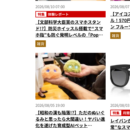
2026/08/10 07:00
2026/08/07
【アイコ
特集
体験レポート
ル！570
【文部科学大臣賞のスマホスタン
ン フル
ド!?】防災ホイッスル搭載で“スマ
売
ホ指”も防ぐ発明レベルの「Pop
雑貨
Bar」の無敵さを実体験。ただのガ
雑貨
ジェットじゃない！
2026/08/05 19:00
2026/08/03
【昭和の漢も陥落!?】ただのぬいぐ
特集
月間
るみと思ったら大間違い！ヤバい進
レイバン
化を遂げた育成型AIペット
常”なス