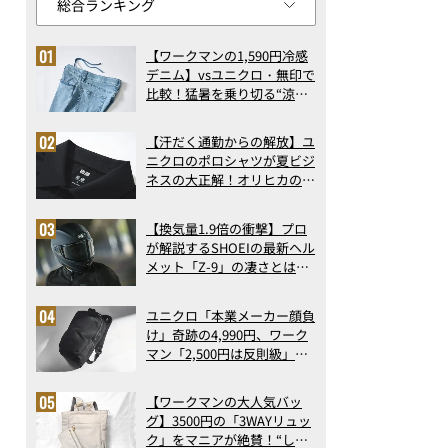
【ワークマンの1,590円冷感
デニム】vsユニクロ・無印で
比較！猛暑を乗り切る“涼感
ロングパンツ”3選を徹底解
剖。接触冷感から綿100%ま
【汗だく通勤からの解放】ユ
で決定版
ニクロのポロシャツが夏ビジ
ネスの大正解！オリヒカの透
け防止シャツも優秀。酷暑も
涼しい顔で働ける超快適ウエ
【換気量1.9倍の衝撃】プロ
アの実力
が解説するSHOEIの最新ヘル
メット「Z-9」の凄さとは？
浮き上がり13%減で高速ライ
ドも超快適な傑作フルフェイ
ユニクロ「本業メーカー顔負
ス
け」奇跡の4,990円、ワーク
マン「2,500円は反則級」凄
い万能バッグ…ほか【リュッ
クの人気記事ランキングベス
【ワークマンの大人気バッ
ト3】（2026年6月版）
グ】3500円の「3WAYリュッ
Ploom専用たばこスティック「EVO」新フレーバー発表&試喫体験会
ク」をマニアが絶賛！“しご