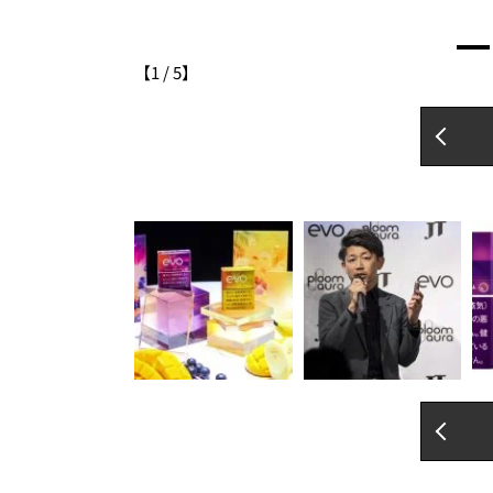
【
1
/
5
】