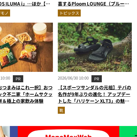
S ILUMA i」…ほか【ガ
喜するPloom LOUNGE（プルー
の人気記事ランキングベス
ム・ラウンジ）現地レポ。涼しい特
ジモノ
トピックス
026年6月版）
設喫煙所で音楽の余韻とともに一服
を！
 10:00
2026/06/30 10:00
PR
PR
おつまみはこれ一択】おつ
【スポーツサンダルの元祖】テバの
ック不二家「ホームサクッ
名作が9年ぶりの進化！ アップデー
単＆極上の家飲み体験
トした「ハリケーン XLT3」の魅力
を識者があらゆる角度から徹底解
靴
説！