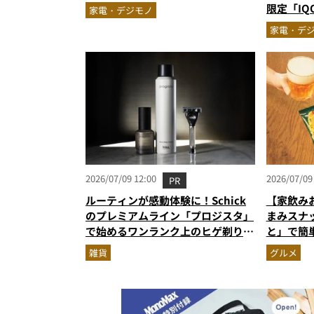
「Fuzozo」にハートを奪われた
限定「IQO
家電・デジモノ
ジェット
家電・デ
ト3】（2
2026/07/09 12:00
2026/07/09
PR
ルーティンが感動体験に！Schick
【家飲み
のプレミアムライン「プロジスタ」
まみスナ
で始めるワンランク上のヒゲ剃り習
と」で簡
慣
雑貨
グルメ