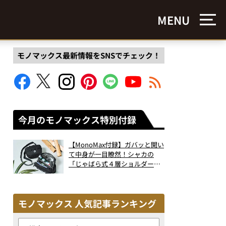
MENU
モノマックス最新情報をSNSでチェック！
今月のモノマックス特別付録
【MonoMax付録】ガバッと開い
て中身が一目瞭然！シャカの
「じゃばら式４層ショルダーバ
ッグ」は、出し入れのしやすさ
も過去最高レベルだった！
モノマックス 人気記事ランキング