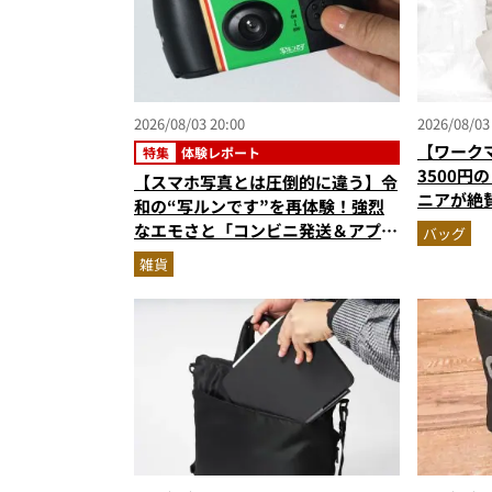
2026/08/03 20:00
2026/08/03
【ワーク
特集
体験レポート
3500円
【スマホ写真とは圧倒的に違う】令
ニアが絶
和の“写ルンです”を再体験！強烈
撥水防汚
なエモさと「コンビニ発送＆アプリ
バッグ
受け取り」が唯一無二で楽しすぎた
雑貨