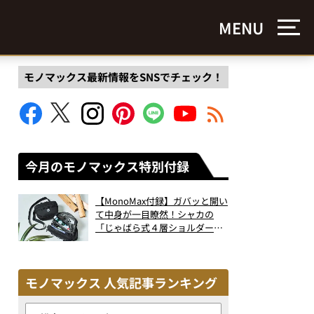
MENU
モノマックス最新情報をSNSでチェック！
今月のモノマックス特別付録
【MonoMax付録】ガバッと開い
て中身が一目瞭然！シャカの
「じゃばら式４層ショルダーバ
ッグ」は、出し入れのしやすさ
も過去最高レベルだった！
モノマックス 人気記事ランキング