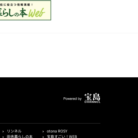
リンネル
otona ROSY
田舎暮らしの本
宝島すごい！WEB