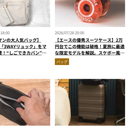
 18:00
2026/07/28 20:00
マンの大人気バッグ】
【エースの優秀スーツケース】2万
の「3WAYリュック」をマ
円台でこの機能は破格！夏旅に最適
賛！“しごできカバン”が
な限定モデルを解説。スケボー風キ
で評判以上に優秀だった
ャスターも秀逸すぎる
バッグ