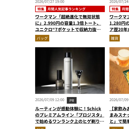
2026/07/27 19:00
2026/07/24
特集
月間人気記事ランキング
特集
月間
ワークマン「超絶進化で無双状態
ワークマン
に」2,990円の容量1.3倍トート、
1,280
ユニクロ“7ポケットで収納力抜
ア歴20年
群”人気ショルダー…ほか【超収納
作…ほか
バッグ
雑貨
バッグの人気記事ランキングベスト
ングベスト
3】（2026年6月版）
2026/07/09 12:00
2026/07/09
PR
ルーティンが感動体験に！Schick
【家飲み
のプレミアムライン「プロジスタ」
まみスナ
で始めるワンランク上のヒゲ剃り習
と」で簡
慣