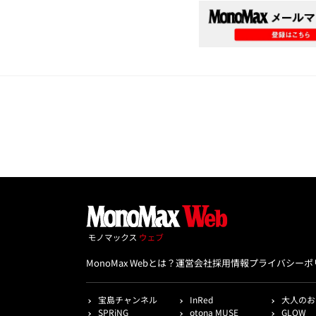
MonoMax Webとは？
運営会社
採用情報
プライバシーポ
宝島チャンネル
InRed
大人のお
SPRiNG
otona MUSE
GLOW