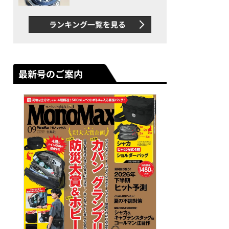
者が語る「GWR-B3000」最
新ムーブメントの衝撃
ランキング一覧を見る
最新号のご案内