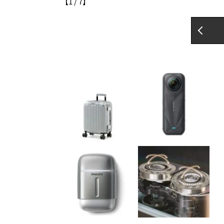
【
1
/
7
】