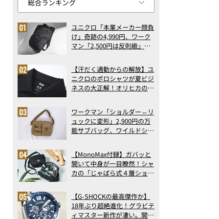
ユニクロ「本業メーカー顔負
け」奇跡の4,990円、ワーク
マン「2,500円は反則級」凄
い万能バッグ…ほか【リュッ
クの人気記事ランキングベス
【汗だく通勤からの解放】ユ
ト3】（2026年6月版）
ニクロのポロシャツが夏ビジ
ネスの大正解！オリヒカの透
け防止シャツも優秀。酷暑も
涼しい顔で働ける超快適ウエ
ワークマン「ショルダー⇔リ
アの実力
ュックに変形」2,900円の万
能サブバッグ、ワイルドシン
グス“水に強い”初コラボ付
録…ほか【休日バッグの人気
【MonoMax付録】ガバッと
記事ランキングベスト3】
開いて中身が一目瞭然！シャ
（2026年6月版）
カの「じゃばら式４層ショル
ダーバッグ」は、出し入れの
しやすさも過去最高レベルだ
Insta360 Insta360 X5（通常版） ￥84,800
【G-SHOCKの最高傑作か】
った！
18年ぶり超絶進化！グラビテ
ィマスター新作が凄い。開発