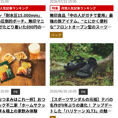
 15:00
2026/07/22 19:00
人気記事ランキング
特集
月間人気記事ランキング
「耐水圧15,000mm」
無印良品「中の人がガチで愛用」最
円の圧倒的ポーチ、無印マニ
強の旅アイテム、“とにかく便利
がたどり着いた690円の名
な”フロントオープン型のスーツケ
【ポーチの人気記事ランキ
ース…ほか【旅バッグの人気記事ラ
バッグ
3】（2026年6月版）
ンキングベスト3】（2026年6月
版）
 10:00
2026/06/30 10:00
PR
PR
おつまみはこれ一択】おつ
【スポーツサンダルの元祖】テバの
ック不二家「ホームサクッ
名作が9年ぶりの進化！ アップデー
単＆極上の家飲み体験
トした「ハリケーン XLT3」の魅力
を識者があらゆる角度から徹底解