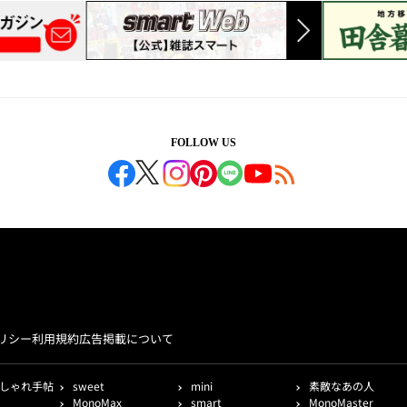
FOLLOW US
リシー
利用規約
広告掲載について
しゃれ手帖
sweet
mini
素敵なあの人
MonoMax
smart
MonoMaster