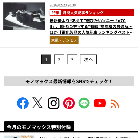
2026/02/23 20:30
特集
月間人気記事ランキング
最新機より“あえて”選びたいソニー「α7C
II」、時代に逆行する“有線”掃除機の最適解…
ほか【電化製品の人気記事ランキングベスト
3】（2026年1月版）
家電・デジモノ
1
2
3
次へ
モノマックス最新情報をSNSでチェック！
今月のモノマックス特別付録