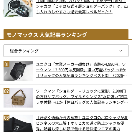
【MonoMax付録】ガバッと開いて中身が一目瞭然！
シャカの「じゃばら式４層ショルダーバッグ」は、出
し入れのしやすさも過去最高レベルだった！
モノマックス 人気記事ランキング
ユニクロ「本業メーカー顔負け」奇跡の4,990円、ワ
ークマン「2,500円は反則級」凄い万能バッグ…ほか
【リュックの人気記事ランキングベスト3】（2026年
6月版）
ワークマン「ショルダー⇔リュックに変形」2,900円
の万能サブバッグ、ワイルドシングス“水に強い”初コ
ラボ付録…ほか【休日バッグの人気記事ランキングベ
スト3】（2026年6月版）
【汗だく通勤からの解放】ユニクロのポロシャツが夏
ビジネスの大正解！オリヒカの透け防止シャツも優
秀。酷暑も涼しい顔で働ける超快適ウエアの実力