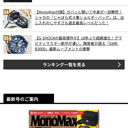
【MonoMax付録】ガバッと開いて中身が一目瞭然！
シャカの「じゃばら式４層ショルダーバッグ」は、出
し入れのしやすさも過去最高レベルだった！
【G-SHOCKの最高傑作か】18年ぶり超絶進化！グラ
ビティマスター新作が凄い。開発者が語る「GWR-
B3000」最新ムーブメントの衝撃
ランキング一覧を見る
最新号のご案内