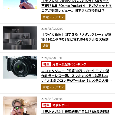
【手ブレなし最強ジンバルカメラ】SDカード
不要!? DJI「Osmo Pocket 4」をガジェットマ
ニアが徹底レビュー。旧アクセ互換性は？
家電・デジモノ
2026/06/02 22:00
【ライカ新色】渋すぎる「メタルグレー」が登
場！M11-PやQ3など憧れの4モデルを大解剖
雑貨
2026/04/28 15:00
特集
月間人気記事ランキング
ニコン＆ソニー「予算30万～の一生モノ」傑
作ミラーレス一眼、スマホカメラには戻れな
い“大本命のコンデジ”…ほか【カメラの人気記
事ランキングベスト3】（2026年3月版）
家電・デジモノ
2026/04/22 08:00
特集
体験レポート
【天才メガネ】検索結果が目に!? 89言語翻訳