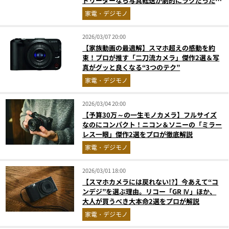
ドリーダーなら写真転送が劇的にラクだった／
No.1モノ雑誌編集長のお墨付き『コレ買いで
家電・デジモノ
す』Vol.154
2026/03/07 20:00
【家族動画の最適解】スマホ超えの感動を約
束！プロが推す「二刀流カメラ」傑作2選＆写
真がグッと良くなる“3つのテク”
家電・デジモノ
2026/03/04 20:00
【予算30万～の一生モノカメラ】フルサイズ
なのにコンパクト！ニコン＆ソニーの「ミラー
レス一眼」傑作2選をプロが徹底解説
家電・デジモノ
2026/03/01 18:00
【スマホカメラには戻れない!?】今あえて“コ
ンデジ”を選ぶ理由。リコー「GR Ⅳ」ほか、
大人が買うべき大本命2選をプロが解説
家電・デジモノ