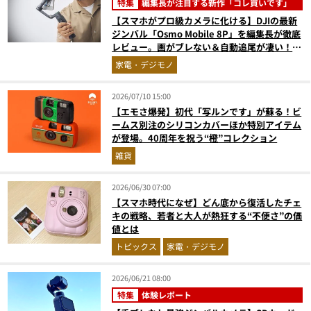
特集
編集長が注目する新作「コレ買いです」
【スマホがプロ級カメラに化ける】DJIの最新
ジンバル「Osmo Mobile 8P」を編集長が徹底
レビュー。画がブレない＆自動追尾が凄い！
『コレ買いです』Vol.170
家電・デジモノ
2026/07/10 15:00
【エモさ爆発】初代「写ルンです」が蘇る！ビ
ームス別注のシリコンカバーほか特別アイテム
が登場。40周年を祝う“橙”コレクション
雑貨
2026/06/30 07:00
【スマホ時代になぜ】どん底から復活したチェ
キの戦略、若者と大人が熱狂する“不便さ”の価
値とは
トピックス
家電・デジモノ
2026/06/21 08:00
特集
体験レポート