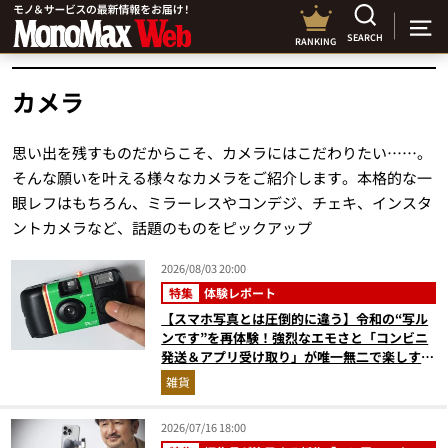
SEARCH
RANKING
カメラ
思い出を残すものだからこそ、カメラにはこだわりたい……。
そんな願いを叶える様々なカメラをご紹介します。本格的な一
眼レフはもちろん、ミラーレスやコンデジ、チェキ、インスタ
ントカメラなど、話題のものをピックアップ
2026/08/03 20:00
特集
体験レポート
【スマホ写真とは圧倒的に違う】令和の“写ル
ンです”を再体験！強烈なエモさと「コンビニ
発送＆アプリ受け取り」が唯一無二で楽しすぎ
た
雑貨
2026/07/16 18:00