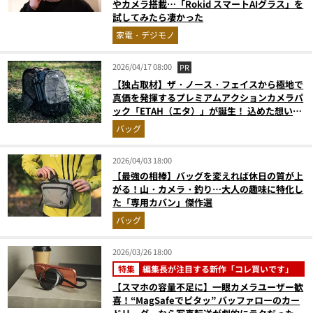
やカメラ搭載…「Rokid スマートAIグラス」を
試してみたら凄かった
家電・デジモノ
2026/04/17 08:00
PR
【独占取材】ザ・ノース・フェイスから極地で
真価を発揮するプレミアムアクションカメラパ
ック「ETAH（エタ）」が誕生！ 込めた想いか
ら、開発秘話まで余すことなくお届け
バッグ
2026/04/03 18:00
【最強の相棒】バッグを変えれば休日の質が上
がる！山・カメラ・釣り…大人の趣味に特化し
た「専用カバン」傑作選
バッグ
2026/03/26 18:00
特集
編集長が注目する新作「コレ買いです」
【スマホの容量不足に】一眼カメラユーザー歓
喜！“MagSafeでピタッ” バッファローのカー