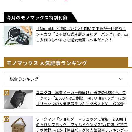
今月のモノマックス特別付録
【MonoMax付録】ガバッと開いて中身が一目瞭然！
シャカの「じゃばら式４層ショルダーバッグ」は、出
し入れのしやすさも過去最高レベルだった！
モノマックス 人気記事ランキング
ユニクロ「本業メーカー顔負け」奇跡の4,990円、ワ
ークマン「2,500円は反則級」凄い万能バッグ…ほか
【リュックの人気記事ランキングベスト3】（2026年
6月版）
ワークマン「ショルダー⇔リュックに変形」2,900円
の万能サブバッグ、ワイルドシングス“水に強い”初コ
ラボ付録…ほか【休日バッグの人気記事ランキングベ