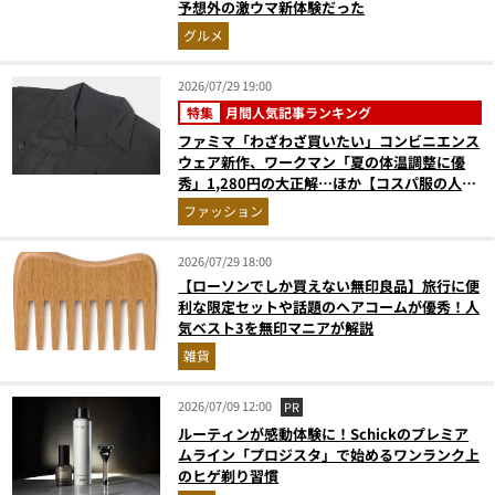
予想外の激ウマ新体験だった
グルメ
2026/07/29 19:00
特集
月間人気記事ランキング
ファミマ「わざわざ買いたい」コンビニエンス
ウェア新作、ワークマン「夏の体温調整に優
秀」1,280円の大正解…ほか【コスパ服の人気
記事ランキングベスト3】（2026年6月版）
ファッション
2026/07/29 18:00
【ローソンでしか買えない無印良品】旅行に便
利な限定セットや話題のヘアコームが優秀！人
気ベスト3を無印マニアが解説
雑貨
2026/07/09 12:00
PR
ルーティンが感動体験に！Schickのプレミア
ムライン「プロジスタ」で始めるワンランク上
のヒゲ剃り習慣