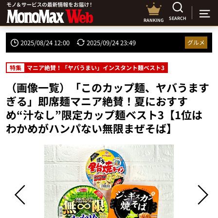
SEARCH
RANKING
2025/08/24 12:00
2025/09/24 23:49
グルメ
特集
マニア絶賛！「ヤバうまい」インスタント麺ベスト3
（画像一覧）「このカップ麺、ヤバうます
ぎる」即席麺マニア絶賛！夏におすす
め“汁なし”限定カップ麺ベスト3【1位は
わかめがハンパない無限まぜそば】