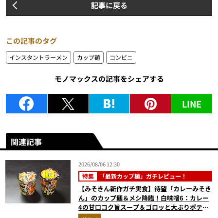
記事に戻る
この記事のタグ
インスタントラーメン
カップ麺
コンビニ
モノマックスの記事をシェアする
LINE
関連記事
2026/08/06 12:30
特集
「最新カップ麺」ガチレビュー！
【みそきん新作ガチ実食】待望「カレーみそき
ん」のカップ麺＆メシ降臨！白味噌6：カレー
4の甘口コク旨スープ＆ゴロッと大ぶりポテト
に歓喜