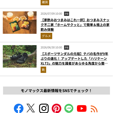
雑貨
2026/07/09 10:00
PR
【家飲みおつまみはこれ一択】おつまみスナッ
ク不二家「ホームサクッと」で簡単＆極上の家
飲み体験
グルメ
2026/06/30 10:00
PR
【スポーツサンダルの元祖】テバの名作が9年
ぶりの進化！ アップデートした「ハリケーン
XLT3」の魅力を識者があらゆる角度から徹底
解説！
靴
モノマックス最新情報をSNSでチェック！