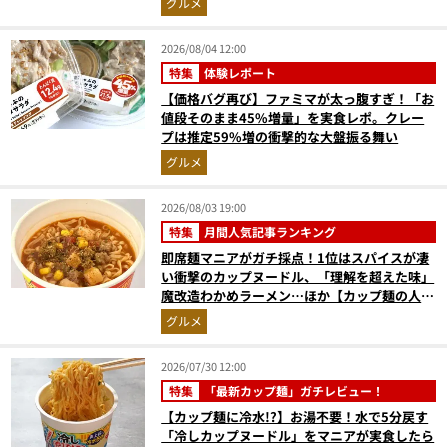
グルメ
2026/08/04 12:00
特集
体験レポート
【価格バグ再び】ファミマが太っ腹すぎ！「お
値段そのまま45%増量」を実食レポ。クレー
プは推定59%増の衝撃的な大盤振る舞い
グルメ
2026/08/03 19:00
特集
月間人気記事ランキング
即席麺マニアがガチ採点！1位はスパイスが凄
い衝撃のカップヌードル、「理解を超えた味」
魔改造わかめラーメン…ほか【カップ麺の人気
記事ランキングベスト3】（2026年6月版）
グルメ
2026/07/30 12:00
特集
「最新カップ麺」ガチレビュー！
【カップ麺に冷水!?】お湯不要！水で5分戻す
「冷しカップヌードル」をマニアが実食したら