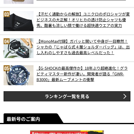
スト3】（2026年6月版）
【汗だく通勤からの解放】ユニクロのポロシャツが夏
ビジネスの大正解！オリヒカの透け防止シャツも優
秀。酷暑も涼しい顔で働ける超快適ウエアの実力
【MonoMax付録】ガバッと開いて中身が一目瞭然！
シャカの「じゃばら式４層ショルダーバッグ」は、出
し入れのしやすさも過去最高レベルだった！
【G-SHOCKの最高傑作か】18年ぶり超絶進化！グラ
ビティマスター新作が凄い。開発者が語る「GWR-
B3000」最新ムーブメントの衝撃
ランキング一覧を見る
最新号のご案内