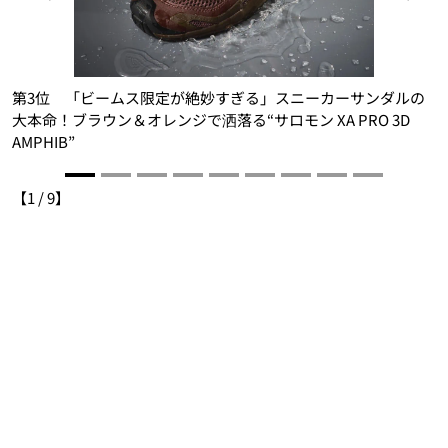
第3位 「ビームス限定が絶妙すぎる」スニーカーサンダルの
大本命！ブラウン＆オレンジで洒落る“サロモン XA PRO 3D
AMPHIB”
A
【
1
/
9
】