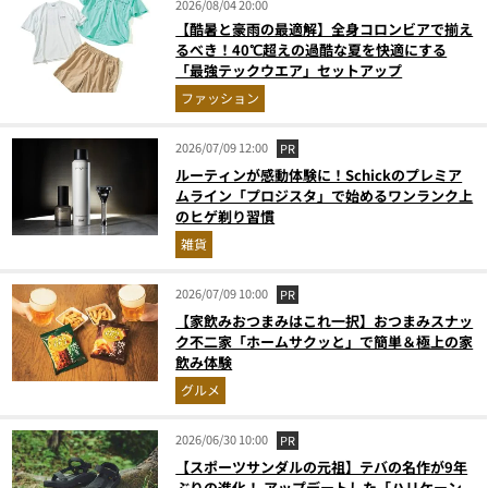
2026/08/04 20:00
【酷暑と豪雨の最適解】全身コロンビアで揃え
るべき！40℃超えの過酷な夏を快適にする
「最強テックウエア」セットアップ
ファッション
2026/07/09 12:00
PR
ルーティンが感動体験に！Schickのプレミア
ムライン「プロジスタ」で始めるワンランク上
のヒゲ剃り習慣
雑貨
2026/07/09 10:00
PR
【家飲みおつまみはこれ一択】おつまみスナッ
ク不二家「ホームサクッと」で簡単＆極上の家
飲み体験
グルメ
2026/06/30 10:00
PR
【スポーツサンダルの元祖】テバの名作が9年
ぶりの進化！ アップデートした「ハリケーン