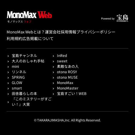
MonoMax Webとは？
運営会社
採用情報
プライバシーポリシー
利用規約
広告掲載について
宝島チャンネル
InRed
大人のおしゃれ手帖
sweet
mini
素敵なあの人
リンネル
otona ROSY
SPRiNG
otona MUSE
GLOW
MonoMax
smart
MonoMaster
田舎暮らしの本
宝島すごい！WEB
『このミステリーがすご
い！』大賞
© TAKARAJIMASHA,Inc. All Rights Reserved.