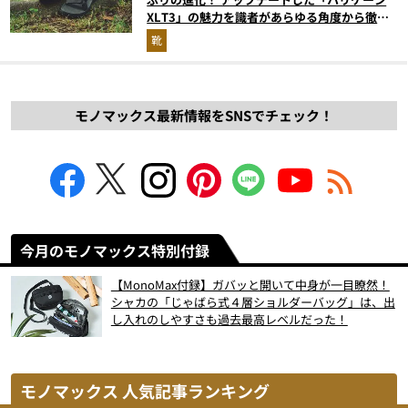
XLT3」の魅力を識者があらゆる角度から徹底
解説！
靴
モノマックス最新情報をSNSでチェック！
今月のモノマックス特別付録
【MonoMax付録】ガバッと開いて中身が一目瞭然！
シャカの「じゃばら式４層ショルダーバッグ」は、出
し入れのしやすさも過去最高レベルだった！
モノマックス 人気記事ランキング