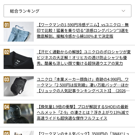
【ワークマンの1,590円冷感デニム】vsユニクロ・無
印で比較！猛暑を乗り切る“涼感ロングパンツ”3選を
徹底解剖。接触冷感から綿100%まで決定版
【汗だく通勤からの解放】ユニクロのポロシャツが夏
ビジネスの大正解！オリヒカの透け防止シャツも優
秀。酷暑も涼しい顔で働ける超快適ウエアの実力
ユニクロ「本業メーカー顔負け」奇跡の4,990円、ワ
ークマン「2,500円は反則級」凄い万能バッグ…ほか
【リュックの人気記事ランキングベスト3】（2026年
6月版）
【換気量1.9倍の衝撃】プロが解説するSHOEIの最新
ヘルメット「Z-9」の凄さとは？浮き上がり13%減で
高速ライドも超快適な傑作フルフェイス
【ワークマンの大人気バッグ】3500円の「3WAYリュ