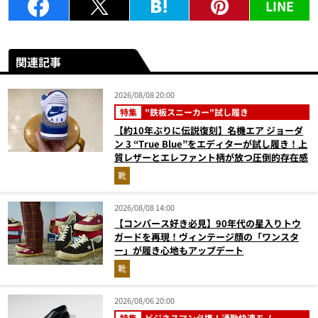
LINE
関連記事
2026/08/08 20:00
特集
"鉄板スニーカー"試し履き
【約10年ぶりに伝説復刻】名機エア ジョーダ
ン 3 “True Blue”をエディターが試し履き！上
質レザーとエレファント柄が放つ圧倒的存在感
靴
2026/08/08 14:00
【コンバース好き必見】90年代の星入りトウ
ガードを再現！ヴィンテージ顔の「ワンスタ
ー」が履き心地もアップデート
靴
2026/08/06 20:00
特集
ビジネスマン必携！通勤快適モノ