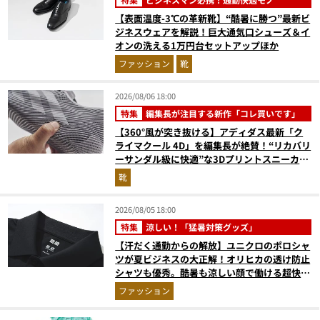
【表面温度-3℃の革新靴】“酷暑に勝つ”最新ビ
ジネスウェアを解説！巨大通気口シューズ＆イ
オンの洗える1万円台セットアップほか
ファッション
靴
2026/08/06 18:00
特集
編集長が注目する新作「コレ買いです」
【360°風が突き抜ける】アディダス最新「ク
ライマクール 4D」を編集長が絶賛！“リカバリ
ーサンダル級に快適”な3Dプリントスニーカー
『コレ買いです』Vol.173
靴
2026/08/05 18:00
特集
涼しい！「猛暑対策グッズ」
【汗だく通勤からの解放】ユニクロのポロシャ
ツが夏ビジネスの大正解！オリヒカの透け防止
シャツも優秀。酷暑も涼しい顔で働ける超快適
ウエアの実力
ファッション