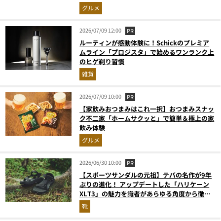
おやつに最強すぎた
グルメ
2026/07/09 12:00
PR
ルーティンが感動体験に！Schickのプレミア
ムライン「プロジスタ」で始めるワンランク上
のヒゲ剃り習慣
雑貨
2026/07/09 10:00
PR
【家飲みおつまみはこれ一択】おつまみスナッ
ク不二家「ホームサクッと」で簡単＆極上の家
飲み体験
グルメ
2026/06/30 10:00
PR
【スポーツサンダルの元祖】テバの名作が9年
ぶりの進化！ アップデートした「ハリケーン
XLT3」の魅力を識者があらゆる角度から徹底
解説！
靴