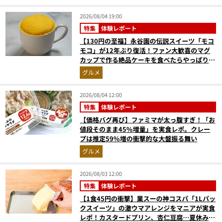
2026/08/04 19:00
特集
体験レポート
【130円の至福】永谷園の伝説スイーツ「モコ
モコ」が12年ぶり復活！ファン大歓喜のマグ
カップで作る絶品ケーキを食べたらやっぱり最
高にウマかった
グルメ
2026/08/04 12:00
特集
体験レポート
【価格バグ再び】ファミマが太っ腹すぎ！「お
値段そのまま45%増量」を実食レポ。クレー
プは推定59%増の衝撃的な大盤振る舞い
グルメ
2026/08/03 12:00
特集
体験レポート
【1食45円の衝撃】業スーの神コスパ「1Lパッ
クスイーツ」の激ウマアレンジをマニアが実食
レポ！カスタードプリン、杏仁豆腐…夏休みの