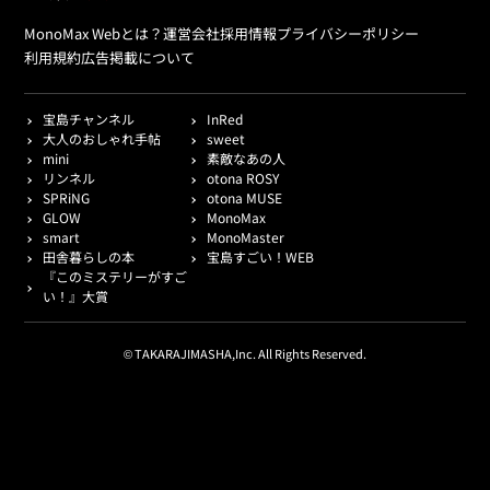
MonoMax Webとは？
運営会社
採用情報
プライバシーポリシー
利用規約
広告掲載について
宝島チャンネル
InRed
大人のおしゃれ手帖
sweet
mini
素敵なあの人
リンネル
otona ROSY
SPRiNG
otona MUSE
GLOW
MonoMax
smart
MonoMaster
田舎暮らしの本
宝島すごい！WEB
『このミステリーがすご
い！』大賞
© TAKARAJIMASHA,Inc. All Rights Reserved.