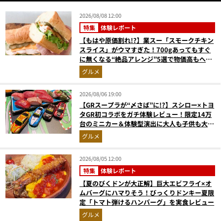
2026/08/08 12:00
特集
体験レポート
【もはや原価割れ!?】業スー「スモークチキン
スライス」がウマすぎた！700gあってもすぐ
に無くなる“絶品アレンジ”5選で物価高もへっ
ちゃら
グルメ
2026/08/06 19:00
【GRスープラが“〆さば”に!?】スシロー×トヨ
タGR初コラボをガチ体験レビュー！限定14万
台のミニカー＆体験型演出に大人も子供も大興
奮間違いなし
グルメ
2026/08/05 12:00
特集
体験レポート
【夏のびくドンが大正解】巨大エビフライ×オ
ムバーグにハマりそう！びっくりドンキー夏限
定「トマト弾けるハンバーグ」を実食レビュー
グルメ