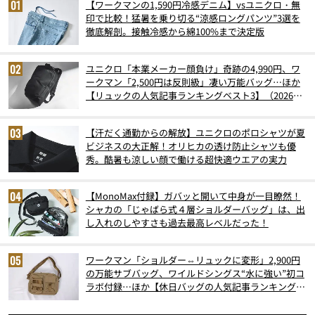
【ワークマンの1,590円冷感デニム】vsユニクロ・無
印で比較！猛暑を乗り切る“涼感ロングパンツ”3選を
徹底解剖。接触冷感から綿100%まで決定版
ユニクロ「本業メーカー顔負け」奇跡の4,990円、ワ
ークマン「2,500円は反則級」凄い万能バッグ…ほか
【リュックの人気記事ランキングベスト3】（2026年
6月版）
【汗だく通勤からの解放】ユニクロのポロシャツが夏
ビジネスの大正解！オリヒカの透け防止シャツも優
秀。酷暑も涼しい顔で働ける超快適ウエアの実力
【MonoMax付録】ガバッと開いて中身が一目瞭然！
シャカの「じゃばら式４層ショルダーバッグ」は、出
し入れのしやすさも過去最高レベルだった！
ワークマン「ショルダー⇔リュックに変形」2,900円
の万能サブバッグ、ワイルドシングス“水に強い”初コ
ラボ付録…ほか【休日バッグの人気記事ランキングベ
スト3】（2026年6月版）