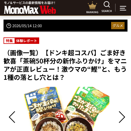
SEARCH
RANKING
2026/05/14 12:00
グルメ
特集
体験レポート
（画像一覧）【ドンキ超コスパ】ごま好き
歓喜「茶碗50杯分の新作ふりかけ」をマニ
アが正直レビュー！激ウマの“鰹”と、もう
1種の落とし穴とは？