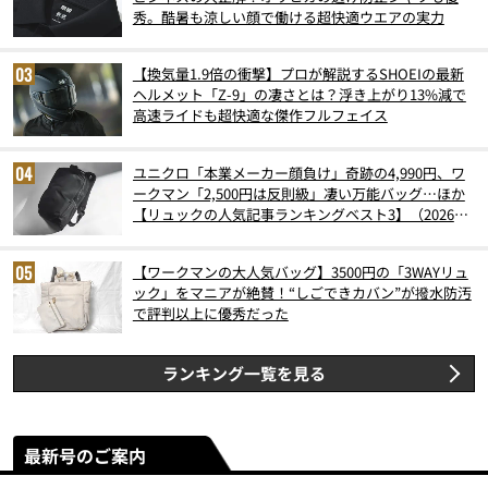
秀。酷暑も涼しい顔で働ける超快適ウエアの実力
【換気量1.9倍の衝撃】プロが解説するSHOEIの最新
ヘルメット「Z-9」の凄さとは？浮き上がり13%減で
高速ライドも超快適な傑作フルフェイス
ユニクロ「本業メーカー顔負け」奇跡の4,990円、ワ
ークマン「2,500円は反則級」凄い万能バッグ…ほか
【リュックの人気記事ランキングベスト3】（2026年
6月版）
【ワークマンの大人気バッグ】3500円の「3WAYリュ
ック」をマニアが絶賛！“しごできカバン”が撥水防汚
で評判以上に優秀だった
ランキング一覧を見る
最新号のご案内