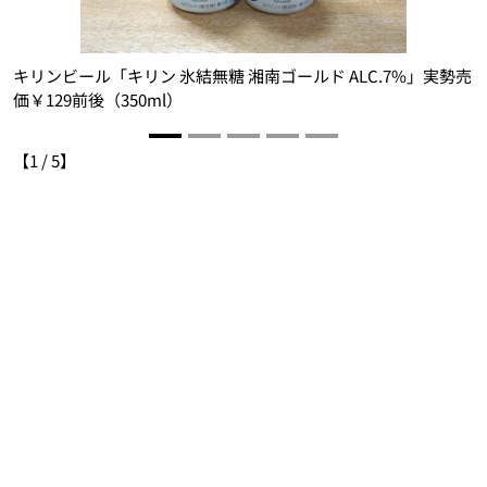
キリンビール「キリン 氷結無糖 湘南ゴールド ALC.7%」実勢売
価￥129前後（350ml）
価
【
1
/
5
】