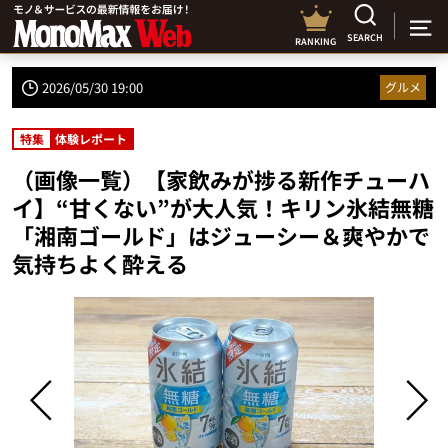
SEARCH
RANKING
2026/05/30 19:00
グルメ
特集
体験レポート
（画像一覧）【家飲みが捗る新作チューハ
イ】“甘くない”が大人気！キリン氷結無糖
「湘南ゴールド」はジューシー＆爽やかで
気持ちよく酔える