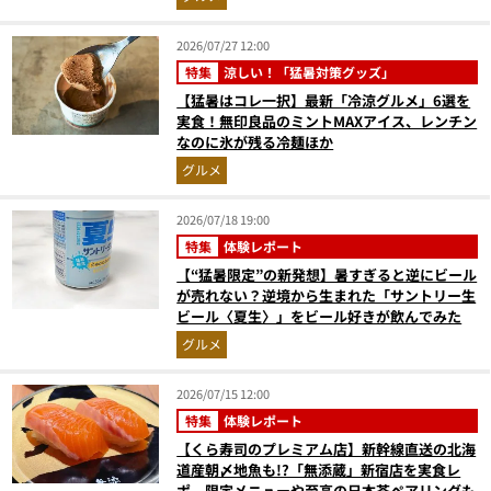
2026/07/27 12:00
特集
涼しい！「猛暑対策グッズ」
【猛暑はコレ一択】最新「冷涼グルメ」6選を
実食！無印良品のミントMAXアイス、レンチン
なのに氷が残る冷麺ほか
グルメ
2026/07/18 19:00
特集
体験レポート
【“猛暑限定”の新発想】暑すぎると逆にビール
が売れない？逆境から生まれた「サントリー生
ビール〈夏生〉」をビール好きが飲んでみた
グルメ
2026/07/15 12:00
特集
体験レポート
【くら寿司のプレミアム店】新幹線直送の北海
道産朝〆地魚も!?「無添蔵」新宿店を実食レ
ポ。限定メニューや至高の日本茶ペアリングも