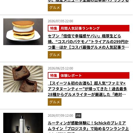
グルメ
2026/07/05 22:00
特集
月間人気記事ランキング
セブン「倍倍で幸福感ヤバい」極厚生どら
焼、“コスパのバケモノ”トライアルの299円か
つ重…ほか【コスパ最強グルメの人気記事ラン
キングベスト3】（2026年5月版）
グルメ
2026/06/25 12:00
特集
体験レポート
【スイーツ＆初のお酒も】超人気“ファミマ×
アフタヌーンティー”が帰ってきた！過去最多
28種からグルメライターが厳選した「絶対買
いの5品」はコレ
グルメ
2026/07/09 12:00
PR
ルーティンが感動体験に！Schickのプレミア
ムライン「プロジスタ」で始めるワンランク上