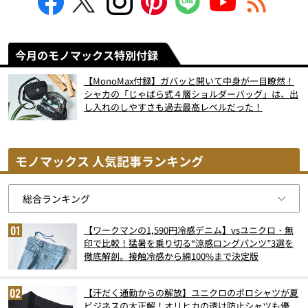
今月のモノマックス特別付録
【MonoMax付録】ガバッと開いて中身が一目瞭然！
シャカの「じゃばら式４層ショルダーバッグ」は、出
し入れのしやすさも過去最高レベルだった！
モノマックス 人気記事ランキング
【ワークマンの1,590円冷感デニム】vsユニクロ・無
印で比較！猛暑を乗り切る“涼感ロングパンツ”3選を
徹底解剖。接触冷感から綿100%まで決定版
【汗だく通勤からの解放】ユニクロのポロシャツが夏
ビジネスの大正解！オリヒカの透け防止シャツも優