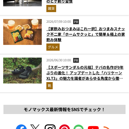
のヒゲ剃り習慣
雑貨
2026/07/09 10:00
PR
【家飲みおつまみはこれ一択】おつまみスナッ
ク不二家「ホームサクッと」で簡単＆極上の家
飲み体験
グルメ
2026/06/30 10:00
PR
【スポーツサンダルの元祖】テバの名作が9年
ぶりの進化！ アップデートした「ハリケーン
XLT3」の魅力を識者があらゆる角度から徹底
解説！
靴
モノマックス最新情報をSNSでチェック！