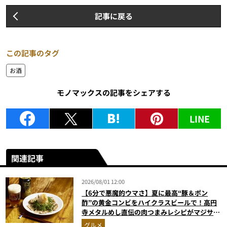
記事に戻る
この記事のタグ
お酒
モノマックスの記事をシェアする
LINE
関連記事
2026/08/01 12:00
【6分で悪魔的ウマさ】夏に最高“豚＆ポン
酢”の黄金コンビをハイクラスビールで！高円
寺メタルめし直伝の肉つまみレシピがマジサイ
コー【マンダ◯リアンにも食べさせたい】
グルメ