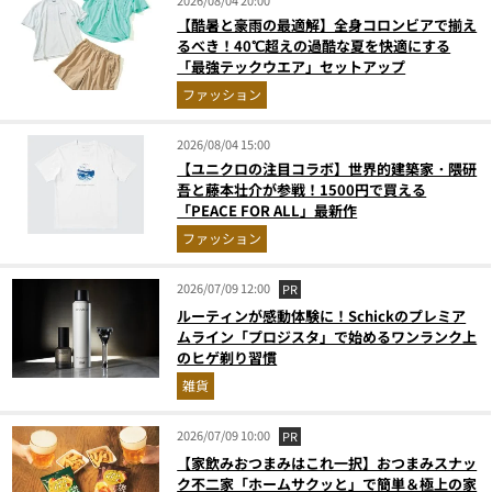
2026/08/04 20:00
【酷暑と豪雨の最適解】全身コロンビアで揃え
るべき！40℃超えの過酷な夏を快適にする
「最強テックウエア」セットアップ
ファッション
2026/08/04 15:00
【ユニクロの注目コラボ】世界的建築家・隈研
吾と藤本壮介が参戦！1500円で買える
「PEACE FOR ALL」最新作
ファッション
2026/07/09 12:00
PR
ルーティンが感動体験に！Schickのプレミア
ムライン「プロジスタ」で始めるワンランク上
のヒゲ剃り習慣
雑貨
2026/07/09 10:00
PR
【家飲みおつまみはこれ一択】おつまみスナッ
ク不二家「ホームサクッと」で簡単＆極上の家