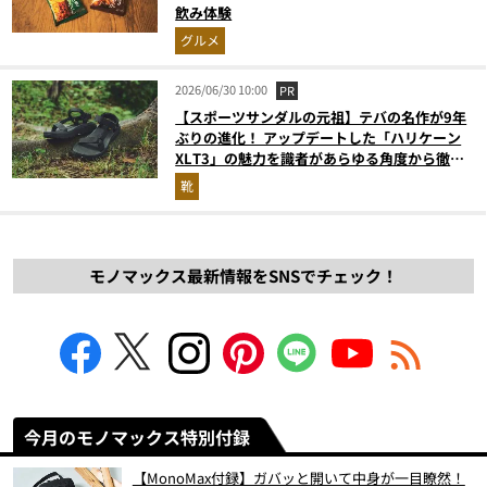
飲み体験
グルメ
2026/06/30 10:00
PR
【スポーツサンダルの元祖】テバの名作が9年
ぶりの進化！ アップデートした「ハリケーン
XLT3」の魅力を識者があらゆる角度から徹底
解説！
靴
モノマックス最新情報をSNSでチェック！
今月のモノマックス特別付録
【MonoMax付録】ガバッと開いて中身が一目瞭然！