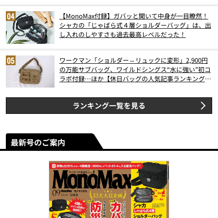
【MonoMax付録】ガバッと開いて中身が一目瞭然！
シャカの「じゃばら式４層ショルダーバッグ」は、出
し入れのしやすさも過去最高レベルだった！
ワークマン「ショルダー⇔リュックに変形」2,900円
の万能サブバッグ、ワイルドシングス“水に強い”初コ
ラボ付録…ほか【休日バッグの人気記事ランキングベ
スト3】（2026年6月版）
ランキング一覧を見る
最新号のご案内