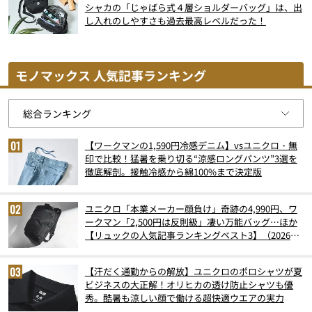
シャカの「じゃばら式４層ショルダーバッグ」は、出
し入れのしやすさも過去最高レベルだった！
モノマックス 人気記事ランキング
【ワークマンの1,590円冷感デニム】vsユニクロ・無
印で比較！猛暑を乗り切る“涼感ロングパンツ”3選を
徹底解剖。接触冷感から綿100%まで決定版
ユニクロ「本業メーカー顔負け」奇跡の4,990円、ワ
ークマン「2,500円は反則級」凄い万能バッグ…ほか
【リュックの人気記事ランキングベスト3】（2026年
6月版）
【汗だく通勤からの解放】ユニクロのポロシャツが夏
ビジネスの大正解！オリヒカの透け防止シャツも優
秀。酷暑も涼しい顔で働ける超快適ウエアの実力