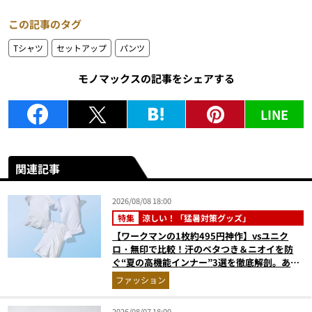
この記事のタグ
Tシャツ
セットアップ
パンツ
モノマックスの記事をシェアする
LINE
関連記事
2026/08/08 18:00
特集
涼しい！「猛暑対策グッズ」
【ワークマンの1枚約495円神作】vsユニク
ロ・無印で比較！汗のベタつき＆ニオイを防
ぐ“夏の高機能インナー”3選を徹底解剖。あな
たに最適な1着は？
ファッション
2026/08/07 18:00