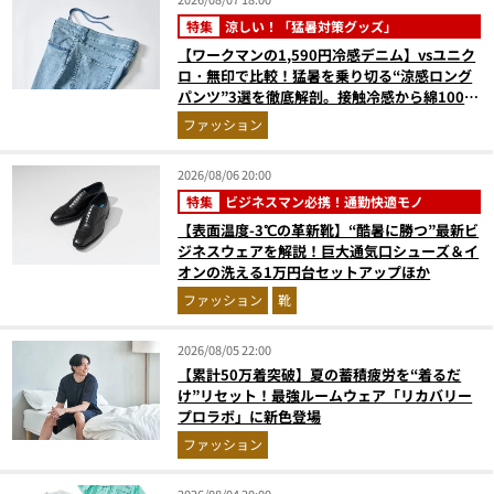
特集
涼しい！「猛暑対策グッズ」
【ワークマンの1,590円冷感デニム】vsユニク
ロ・無印で比較！猛暑を乗り切る“涼感ロング
パンツ”3選を徹底解剖。接触冷感から綿100%
まで決定版
ファッション
2026/08/06 20:00
特集
ビジネスマン必携！通勤快適モノ
【表面温度-3℃の革新靴】“酷暑に勝つ”最新ビ
ジネスウェアを解説！巨大通気口シューズ＆イ
オンの洗える1万円台セットアップほか
ファッション
靴
2026/08/05 22:00
【累計50万着突破】夏の蓄積疲労を“着るだ
け”リセット！最強ルームウェア「リカバリー
プロラボ」に新色登場
ファッション